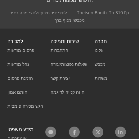
חיפושי מכונות נוכחיים:
Theisen Bonitz Tb 310 Fp
לחצי ציר חיכוך ולחצי מכה בציר
מכבשי מנוף ברך
חברה
שירות ותמיכה
למכירה
עלינו
התחברות
פרסום מודעות
מכבש
שאלות נפוצות/עזרה
נהל מודעות
משרות
יצירת קשר
הזמנת פרסום
חוזה קנייה לדוגמה
חותם אמון
הגש מכירה פומבית
מידע משפטי
אימפרסום