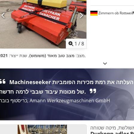
Zimmern ob Rottweil
1
/
8
,
מצב:
מצב טוב מאוד (משומש)
, שנת ייצור:
2021
‏Machineseeker העלתה את רמת מכירות הפומביות
של מכונות עיבוד שבבי לרמה חדשה.
כריסטוף בובה, Amann Werkzeugmaschinen GmbH
שולשת, מיטה שטוחה
Durkopp adler
8