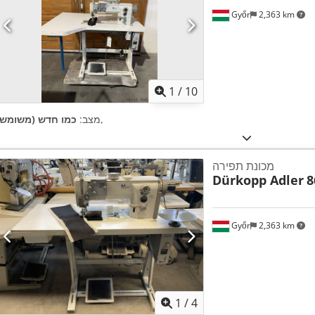
Győr
2,363 km
1
/
10
,
מצב:
כמו חדש (משומש)
מכונת תפירה
Dürkopp Adler
8
Győr
2,363 km
1
/
4