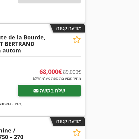
מודעה קטנה
te de la Bourde,
ET BERTRAND
h autom
‏68,000 ‏€
‏89,000 ‏€
EXW מחיר קבוע בתוספת מע"מ
שלח בקשה
,
מצב:
משומ
מודעה קטנה
ine /
750 – 270