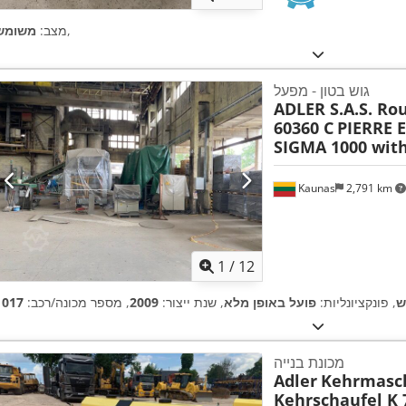
,
מצב:
משומש
גוש בטון - מפעל
ADLER S.A.S. Rou
60360 C
PIERRE 
SIGMA 1000 wit
Kaunas
2,791 km
1
/
12
ש
, פונקציונליות:
פועל באופן מלא
, שנת ייצור:
2009
, מספר מכונה/רכב:
1017
מכונת בנייה
Adler
Kehrmasch
Kehrschaufel K 