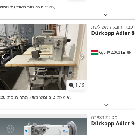
,
מצב:
מצב טוב מאוד (משומש)
 כבד, הובלה משולשת
Dürkopp Adler
8
Győr
2,363 km
1
/
5
,
220 V
מצב:
טוב (משומש)
, מתח כניסה:
מכונת תפירה
Dürkopp Adler
9