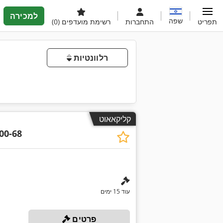
למכירה
שפה
תפריט
התחברות
רשימת מועדפים
(0)
רלוונטיות
קליקאאוט
00-68
עוד 15 ימים
פרטים