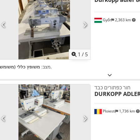
Győr
2,363 km
1
/
5
,
מצב:
משופץ כללי (משומש)
חור כפתורים כבד
DURKOPP ADLE
Ploiesti
1,736 km