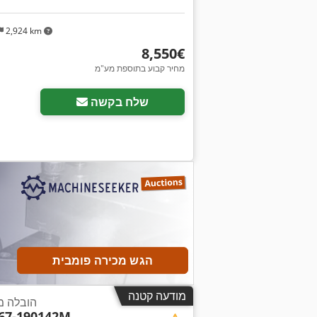
2,924 km
‏8,550 ‏€
מחיר קבוע בתוספת מע"מ
שלח בקשה
הגש מכירה פומבית
מודעה קטנה
הובלה מ
67-190142M