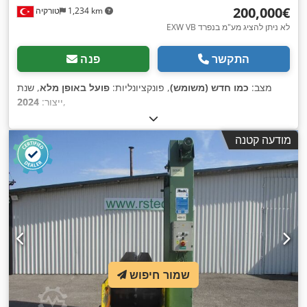
‏200,000 ‏€
1,234 km
טורקיה
EXW VB לא ניתן להציג מע"מ בנפרד
התקשר
פנה
מצב:
כמו חדש (משומש)
, פונקציונליות:
פועל באופן מלא
, שנת
,
ייצור:
2024
מודעה קטנה
שמור חיפוש