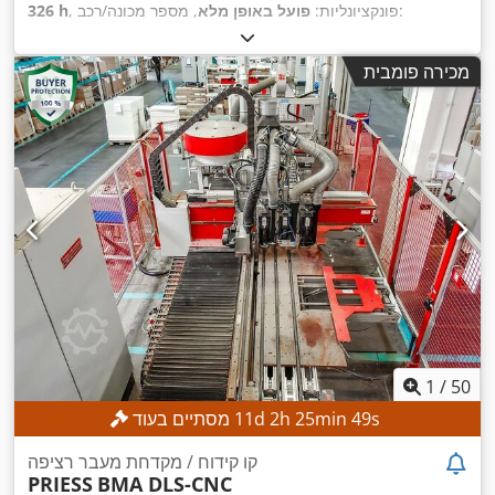
, מספר מכונה/רכב:
, פונקציונליות:
פועל באופן מלא
326 h
, אורך ההזנה ציר Y:
5,500 מ"מ
, אורך הזנה ציר X:
A20221005
100 מ"מ
, משקל חומר העבודה
, אורך ההזנה ציר Z:
1,300 מ"מ
מכירה פומבית
,
(מקס'):
500 ק"ג
, רוחב עבודה:
1,300 מ"מ
1
/
50
s
47
min
25
h
2
d
11
מסתיים בעוד
קו קידוח / מקדחת מעבר רציפה
PRIESS
BMA DLS-CNC