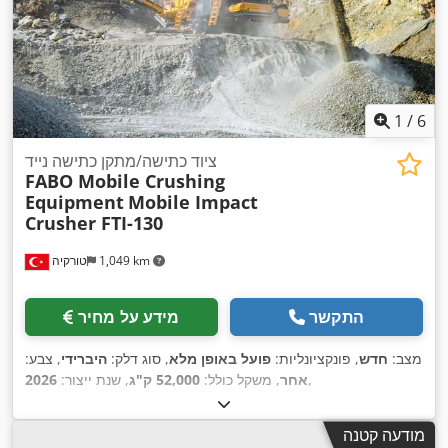
1
/
6
ציוד כתישה/מתקן כתישה נייד
FABO Mobile Crushing
Equipment
Mobile Impact
Crusher FTI-130
1,049 km
טורקיה
התקשר
מידע על מחיר
מצב:
חדש
, פונקציונליות:
פועל באופן מלא
, סוג דלק:
היברידי
, צבע:
,
אחר
, משקל כולל:
52,000 ק"ג
, שנת ייצור:
2026
מודעה קטנה