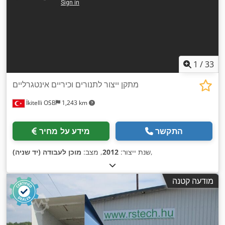
1
/
33
מתקן ייצור לתנורים וכיריים אינטגרליים
İkitelli OSB
1,243 km
התקשר
מידע על מחיר
,
שנת ייצור:
2012
, מצב:
מוכן לעבודה (יד שניה)
מודעה קטנה