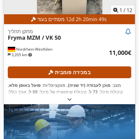
1
/
12
s
47
min
20
h
2
d
12
מסתיים בעוד
מתקן תהליך
Fryma
MZM / VK 50
Nordrhein-Westfalen
‏11,000 ‏€
3,205 km
במכירה פומבית
מצב:
מוכן לעבודה (יד שניה)
, פונקציונליות:
פועל באופן מלא
,
קיבולת מיכל:
73 ל
, קיבולת שימושית של מיכל:
50 ל
, אורך כולל:
,
1,200 מ"מ
, רוחב כולל:
1,500 מ"מ
, גובה כולל:
2,000 מ"מ