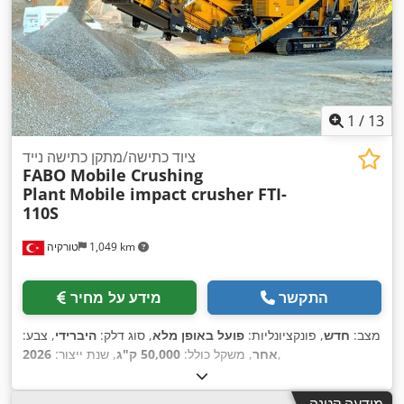
1
/
13
ציוד כתישה/מתקן כתישה נייד
FABO Mobile Crushing
Plant
Mobile impact crusher FTI-
110S
1,049 km
טורקיה
התקשר
מידע על מחיר
מצב:
חדש
, פונקציונליות:
פועל באופן מלא
, סוג דלק:
היברידי
, צבע:
,
אחר
, משקל כולל:
50,000 ק"ג
, שנת ייצור:
2026
מודעה קטנה