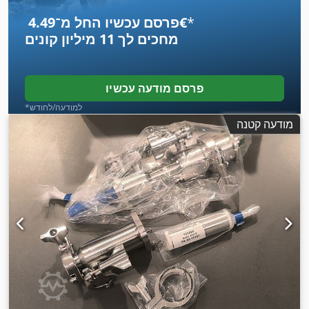
*
פרסם עכשיו החל מ־‏4.49 ‏€
מחכים לך
11 מיליון קונים
פרסם מודעה עכשיו
*למודעה/לחודש
מודעה קטנה