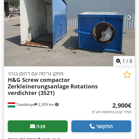
1
/
8
מתקן גריסה עם דחסן בורגי
H&G Screw compactor
Zerkleinerungsanlage
Rotations
verdichter (3521)
‏2,900 ‏€
Tatabánya
2,309 km
מחיר קבוע בתוספת מע"מ
התקשר
פנה