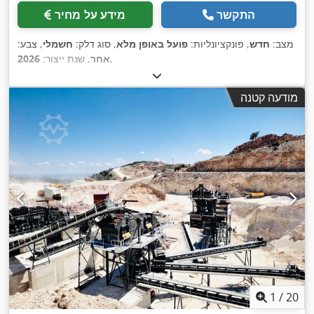
התקשר
מידע על מחיר
מצב:
חדש
, פונקציונליות:
פועל באופן מלא
, סוג דלק:
חשמלי
, צבע:
,
אחר
, שנת ייצור:
2026
מודעה קטנה
1
/
20