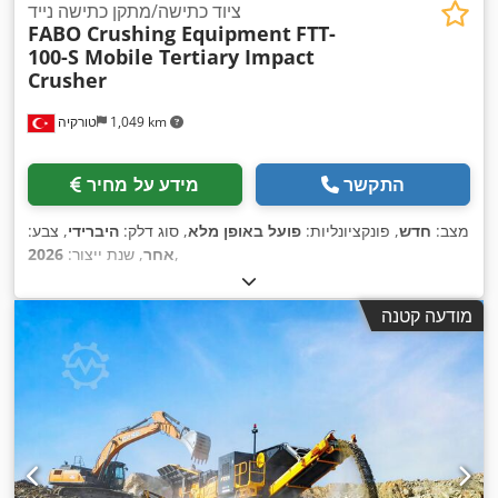
ציוד כתישה/מתקן כתישה נייד
FABO Crushing Equipment
FTT-
100-S Mobile Tertiary Impact
Crusher
1,049 km
טורקיה
התקשר
מידע על מחיר
מצב:
חדש
, פונקציונליות:
פועל באופן מלא
, סוג דלק:
היברידי
, צבע:
,
אחר
, שנת ייצור:
2026
מודעה קטנה