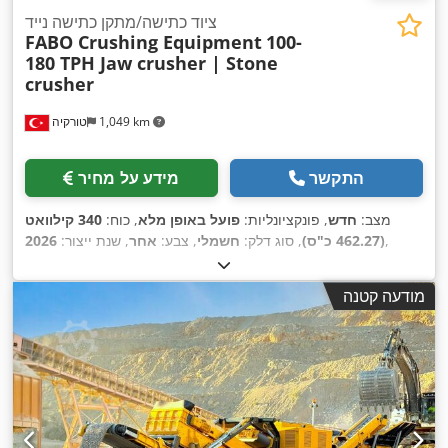
ציוד כתישה/מתקן כתישה נייד
FABO Crushing Equipment
100-
180 TPH Jaw crusher | Stone
crusher
1,049 km
טורקיה
התקשר
מידע על מחיר
מצב:
חדש
, פונקציונליות:
פועל באופן מלא
, כוח:
340 קילוואט
,
(462.27 כ"ס)
, סוג דלק:
חשמלי
, צבע:
אחר
, שנת ייצור:
2026
מודעה קטנה