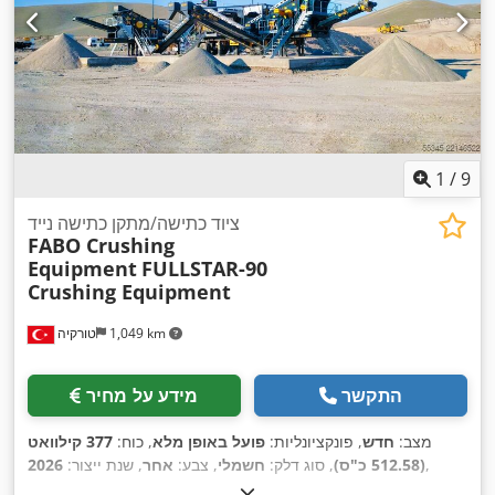
1
/
9
ציוד כתישה/מתקן כתישה נייד
FABO Crushing
Equipment
FULLSTAR-90
Crushing Equipment
1,049 km
טורקיה
התקשר
מידע על מחיר
מצב:
חדש
, פונקציונליות:
פועל באופן מלא
, כוח:
377 קילוואט
,
(512.58 כ"ס)
, סוג דלק:
חשמלי
, צבע:
אחר
, שנת ייצור:
2026