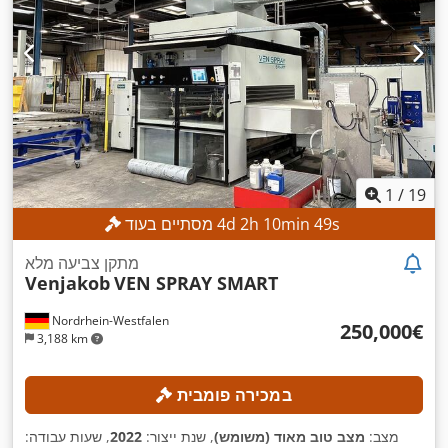
1
/
19
s
47
min
10
h
2
d
4
מסתיים בעוד
מתקן צביעה מלא
Venjakob
VEN SPRAY SMART
Nordrhein-Westfalen
‏250,000 ‏€
3,188 km
במכירה פומבית
מצב:
מצב טוב מאוד (משומש)
, שנת ייצור:
2022
, שעות עבודה: