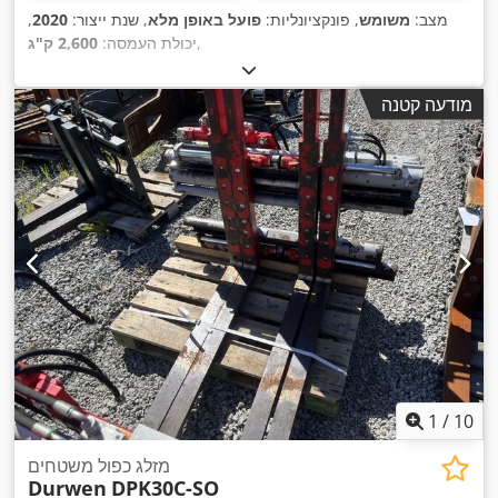
מצב:
משומש
, פונקציונליות:
פועל באופן מלא
, שנת ייצור:
2020
,
,
יכולת העמסה:
2,600 ק"ג
מודעה קטנה
1
/
10
מזלג כפול משטחים
Durwen
DPK30C-SO