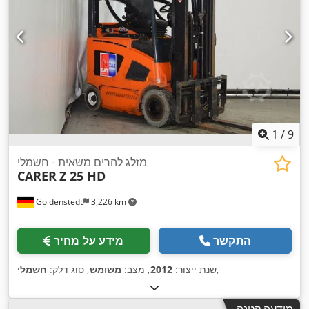
1
/
9
מזלג להרים משאית - חשמלי
CARER
Z 25 HD
Goldenstedt
3,226 km
התקשר
מידע על מחיר
,
שנת ייצור:
2012
, מצב:
משומש
, סוג דלק:
חשמלי
מודעה קטנה