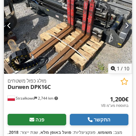
1
/
10
מזלג כפול משטחים
Durwen
DPK16C
‏1,200 ‏€
Strzałkowo
2,744 km
VB בתוספת מע"מ
התקשר
פנה
מצב:
משומש
, פונקציונליות:
פועל באופן מלא
, שנת ייצור:
2018
,