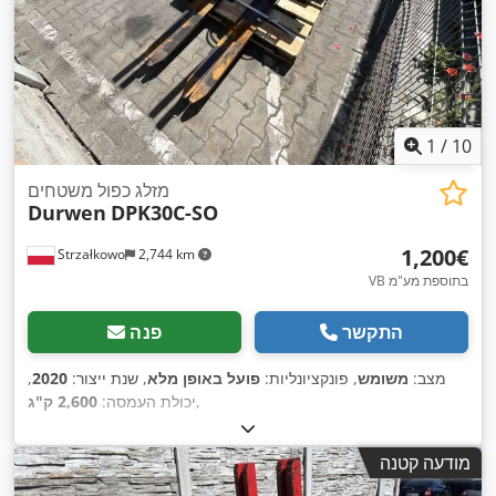
1
/
10
מזלג כפול משטחים
Durwen
DPK30C-SO
‏1,200 ‏€
Strzałkowo
2,744 km
VB בתוספת מע"מ
התקשר
פנה
מצב:
משומש
, פונקציונליות:
פועל באופן מלא
, שנת ייצור:
2020
,
,
יכולת העמסה:
2,600 ק"ג
מודעה קטנה