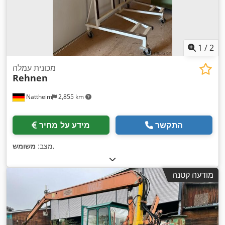
1
/
2
מכונית עמלה
Rehnen
Nattheim
2,855 km
התקשר
מידע על מחיר
,
מצב:
משומש
מודעה קטנה