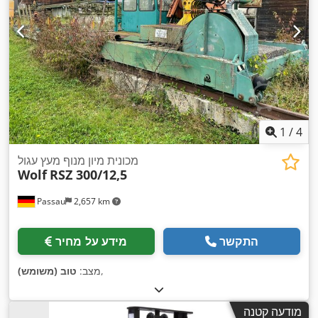
1
/
4
מכונית מיון מנוף מעץ עגול
Wolf
RSZ 300/12,5
Passau
2,657 km
התקשר
מידע על מחיר
,
מצב:
טוב (משומש)
מודעה קטנה