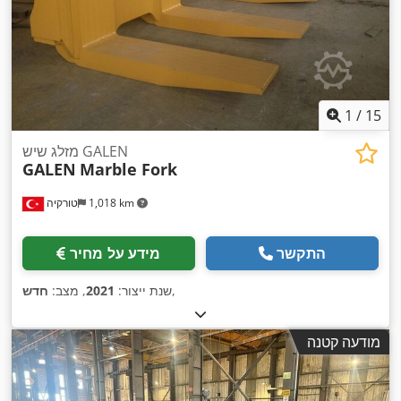
1
/
15
מזלג שיש GALEN
GALEN
Marble Fork
1,018 km
טורקיה
התקשר
מידע על מחיר
,
שנת ייצור:
2021
, מצב:
חדש
מודעה קטנה