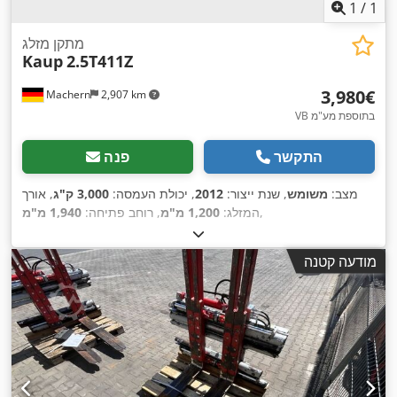
1
/
1
מתקן מזלג
Kaup
2.5T411Z
‏3,980 ‏€
Machern
2,907 km
VB בתוספת מע"מ
התקשר
פנה
מצב:
משומש
, שנת ייצור:
2012
, יכולת העמסה:
3,000 ק"ג
, אורך
,
המזלג:
1,200 מ"מ
, רוחב פתיחה:
1,940 מ"מ
מודעה קטנה