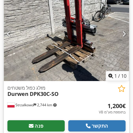
1
/
10
מזלג כפול משטחים
Durwen
DPK30C-SO
‏1,200 ‏€
Strzałkowo
2,744 km
VB בתוספת מע"מ
התקשר
פנה