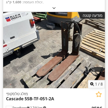
,
יכולת העמסה:
1,600 ק"ג
מודעה קטנה
1
/
8
מזלג טלסקופי
Cascade
55B-TF-051-2A
Strzałkowo
2,744 km