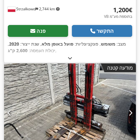
‏1,200 ‏€
Strzałkowo
2,744 km
VB בתוספת מע"מ
התקשר
פנה
מצב:
משומש
, פונקציונליות:
פועל באופן מלא
, שנת ייצור:
2020
,
,
יכולת העמסה:
2,600 ק"ג
מודעה קטנה