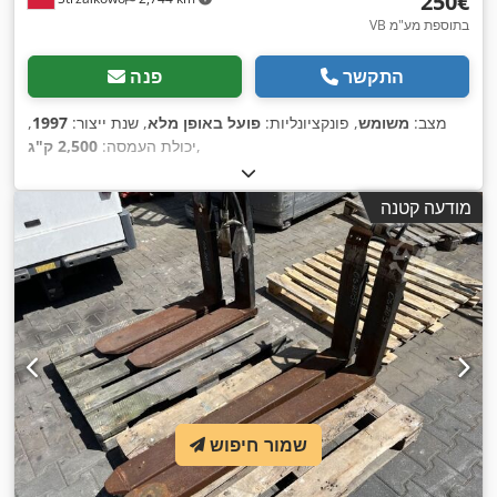
‏250 ‏€
VB בתוספת מע"מ
התקשר
פנה
מצב:
משומש
, פונקציונליות:
פועל באופן מלא
, שנת ייצור:
1997
,
,
יכולת העמסה:
2,500 ק"ג
מודעה קטנה
שמור חיפוש