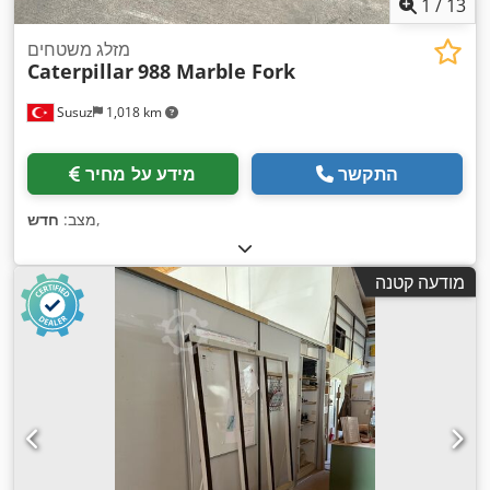
1
/
13
מזלג משטחים
Caterpillar
988 Marble Fork
Susuz
1,018 km
התקשר
מידע על מחיר
,
מצב:
חדש
מודעה קטנה