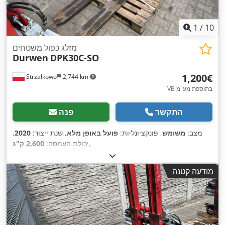
1
/
10
מזלג כפול משטחים
Durwen
DPK30C-SO
‏1,200 ‏€
Strzałkowo
2,744 km
VB בתוספת מע"מ
התקשר
פנה
מצב:
משומש
, פונקציונליות:
פועל באופן מלא
, שנת ייצור:
2020
,
,
יכולת העמסה:
2,600 ק"ג
מודעה קטנה