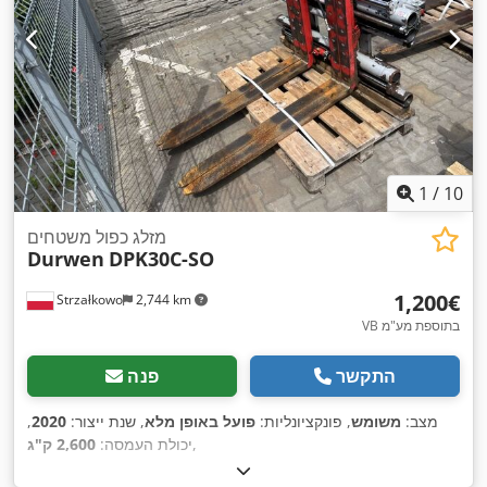
1
/
10
מזלג כפול משטחים
Durwen
DPK30C-SO
‏1,200 ‏€
Strzałkowo
2,744 km
VB בתוספת מע"מ
התקשר
פנה
מצב:
משומש
, פונקציונליות:
פועל באופן מלא
, שנת ייצור:
2020
,
,
יכולת העמסה:
2,600 ק"ג