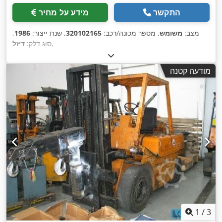
התקשר
מידע על מחיר
מצב:
משומש
, מספר מכונה/רכב:
320102165
, שנת ייצור:
1986
,
,
סוג דלק:
דיזל
מודעה קטנה
1
/
3