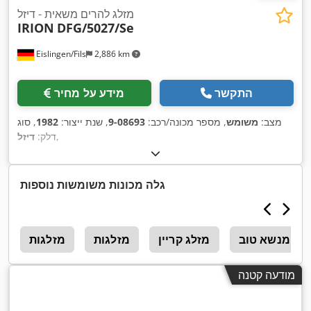
מזלג להרים משאית - דיזל
IRION
DFG/5027/Se
Eislingen/Fils
2,886 km
התקשר
מידע על מחיר
מצב:
משומש
, מספר מכונה/רכב:
9-08693
, שנת ייצור:
1982
, סוג
,
דלק:
דיזל
גלה מכונות משומשות נוספות
Ferme
מזלג קריין
מזלגות
מזלגות
r
מודעה קטנה