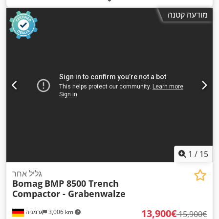
מודעה קטנה
1
/
15
גליל אחר
Bomag
BMP 8500 Trench
Compactor - Grabenwalze
‏13,900 ‏€
3,006 km
גרמניה
‏15,900 ‏€