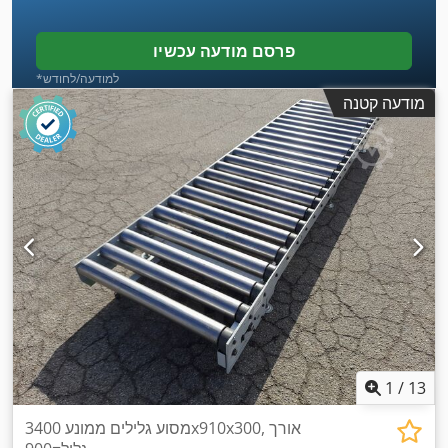
פרסם מודעה עכשיו
*למודעה/לחודש
מודעה קטנה
1
/
13
מסוע גלילים ממונע 3400x910x300, אורך