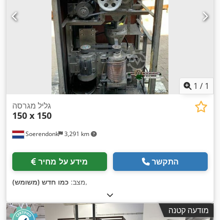
1
/
1
גליל מגרסה
150 x 150
Soerendonk
3,291 km
התקשר
מידע על מחיר
,
מצב:
כמו חדש (משומש)
מודעה קטנה