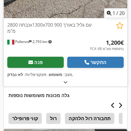
1
/
20
נבתה 2800x1300x700 עם גליל באורך 900
מ"מ
‏1,200 ‏€
Pollenzo
2,793 km
FCA VB בתוספת מע"מ
התקשר
פנה
,
מצב:
משומש
, פונקציונליות:
לא נבדק
גלה מכונות משומשות נוספות
יקון
תחבורה רול הלהקה
רול
קווי פרופילר
ח