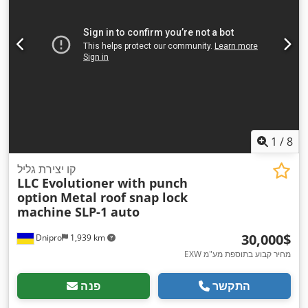
1
/
8
קו יצירת גליל
LLC Evolutioner with punch
option
Metal roof snap lock
machine SLP-1 auto
‏30,000 ‏$
Dnipro
1,939 km
EXW מחיר קבוע בתוספת מע"מ
התקשר
פנה