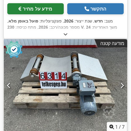
התקשר
מידע על מחיר
מצב:
חדש
, שנת ייצור:
2026
, פונקציונליות:
פועל באופן מלא
,
, משך האחריות:
24
230 V
מספר מכונה/רכב:
2026
, מתח כניסה:
חודשים
, רוחב עבודה:
180 מ"מ
, רוחב כולל:
280 מ"מ
, אורך כולל:
, מאושר על ידי DGUV עד:
06/2028
,
475 מ"מ
, גובה כולל:
280 מ"מ
מודעה קטנה
,
סוג זרם כניסה:
מזגן
, רוחב מסוע:
180 מ"מ
1
/
7