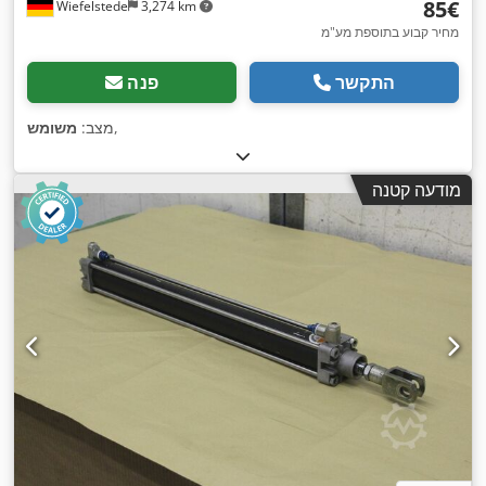
‏85 ‏€
Wiefelstede
3,274 km
מחיר קבוע בתוספת מע"מ
התקשר
פנה
,
מצב:
משומש
מודעה קטנה