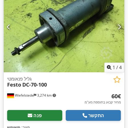
1
/
4
גליל פנאומטי
Festo
DC-70-100
‏60 ‏€
Wiefelstede
3,274 km
מחיר קבוע בתוספת מע"מ
התקשר
פנה
,
מצב:
משומש