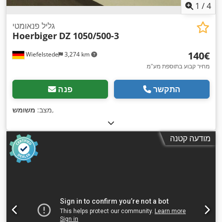
1
/
4
גליל פנאומטי
Hoerbiger
DZ 1050/500-3
‏140 ‏€
Wiefelstede
3,274 km
מחיר קבוע בתוספת מע"מ
התקשר
פנה
,
מצב:
משומש
מודעה קטנה