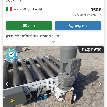
גליל=900
‏950 ‏€
Pollenzo
2,793 km
FCA VB בתוספת מע"מ
התקשר
פנה
,
מצב:
משומש
, פונקציונליות:
לא נבדק
מודעה קטנה