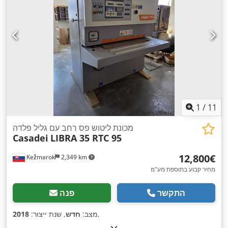
1
/
11
מכונת ליטוש פס רחב עם גליל פלדה
Casadei
LIBRA 35 RTC 95
‏12,800 ‏€
Kežmarok
2,349 km
מחיר קבוע בתוספת מע"מ
התקשר
פנה
,
מצב:
חדש
, שנת ייצור:
2018