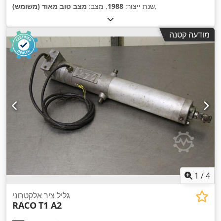
,
שנת ייצור:
1988
, מצב:
מצב טוב מאוד (משומש)
מודעה קטנה
1
/
4
גליל ציר אלקטרוני
RACO
T1 A2