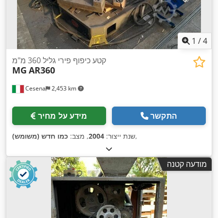
1
/
4
קטע כיפוף פירי גליל 360 מ"מ
MG
AR360
Cesena
2,453 km
התקשר
מידע על מחיר
,
שנת ייצור:
2004
, מצב:
כמו חדש (משומש)
מודעה קטנה