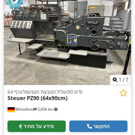
1
/
7
גליל הטבעת חום/פוליגרף 64x90 ס"מ
Steuer
PZ90 (64x90cm)
Winkelhaid
2,836 km
התקשר
מידע על מחיר