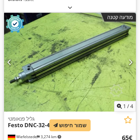
מודעה קטנה
1
/
4
גליל פנאומטי
Festo
DNC-32-400-PPV-A
שמור חיפוש
‏65 ‏€
Wiefelstede
3,274 km