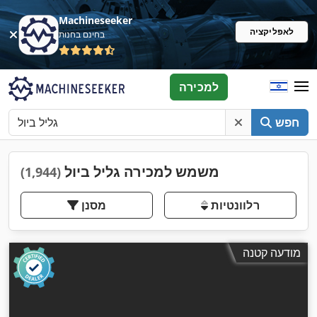
Machineseeker
לאפליקציה
בחינם בחנות
למכירה
חפש
משמש למכירה גליל ביול
(1,944)
רלוונטיות
מסנן
מודעה קטנה