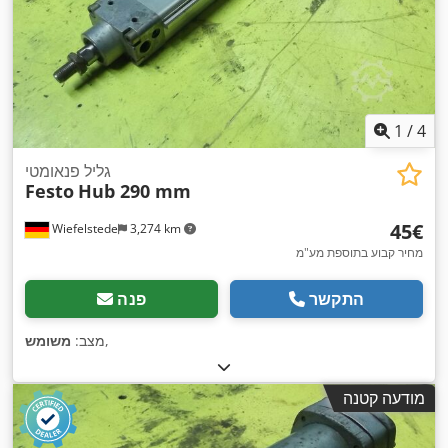
1
/
4
גליל פנאומטי
Festo
Hub 290 mm
‏45 ‏€
Wiefelstede
3,274 km
מחיר קבוע בתוספת מע"מ
התקשר
פנה
,
מצב:
משומש
מודעה קטנה