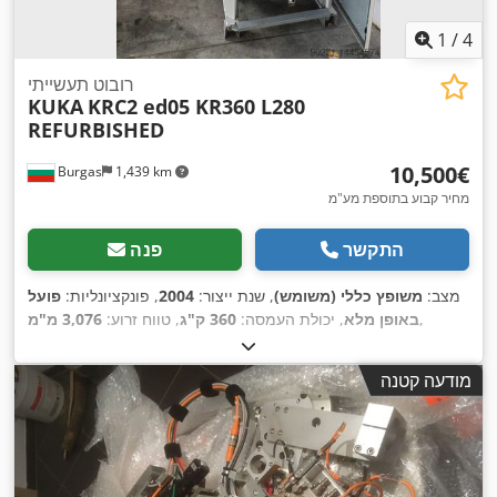
1
/
4
רובוט תעשייתי
KUKA
KRC2 ed05 KR360 L280
REFURBISHED
‏10,500 ‏€
Burgas
1,439 km
מחיר קבוע בתוספת מע"מ
התקשר
פנה
מצב:
משופץ כללי (משומש)
, שנת ייצור:
2004
, פונקציונליות:
פועל
,
באופן מלא
, יכולת העמסה:
360 ק"ג
, טווח זרוע:
3,076 מ"מ
מודעה קטנה