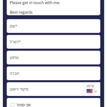
שם*
דוא"ל*
טלפון
חברה
קרקע
מיקוד ויישוב
אני סוחר