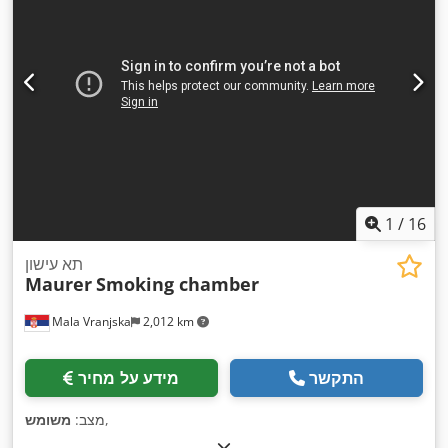
1
/
16
תא עישון
Maurer
Smoking chamber
Mala Vranjska
2,012 km
התקשר
מידע על מחיר
,
מצב:
משומש