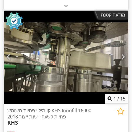
מודעה קטנה
1
/
15
קו מילוי פחיות משומש KHS Innofill 16000
פחיות לשעה - שנת ייצור 2018
KHS