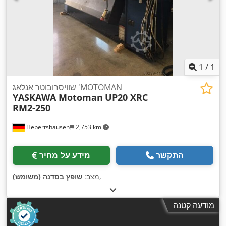
1
/
1
שוויסרובוטר אנלאג 'MOTOMAN
YASKAWA Motoman
UP20 XRC
RM2-250
Hebertshausen
2,753 km
התקשר
מידע על מחיר
,
מצב:
שופץ בסדנה (משומש)
מודעה קטנה