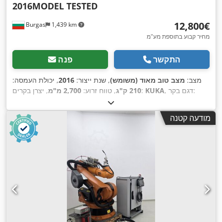
2016MODEL TESTED
‏12,800 ‏€
Burgas
1,439 km
מחיר קבוע בתוספת מע"מ
התקשר
פנה
מצב:
מצב טוב מאוד (משומש)
, שנת ייצור:
2016
, יכולת העמסה:
, דגם בקר:
KUKA
, יצרן בקרים:
210 ק"ג
, טווח זרוע:
2,700 מ"מ
KRC4
,
מודעה קטנה