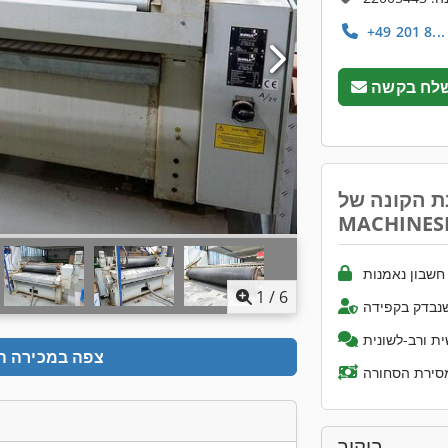
לח בקשה
ת הקונה של
MACHINES
שבון נאמנות
1
/
6
נבדק בקפידה
ת ורב-לשונית
צפה במכירה ה
ביקור