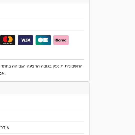
החשבונית תונפק בגובה ההצעה הגבוהה ביותר ב
אם ישנם, וכן עלויות נלוות למכירה ומע"מ כחוק.
עודכן ל