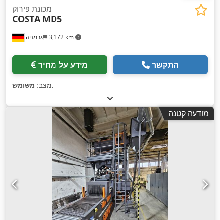
מכונת פירוק
COSTA
MD5
3,172 km
גרמניה
התקשר
מידע על מחיר
,
מצב:
משומש
מודעה קטנה