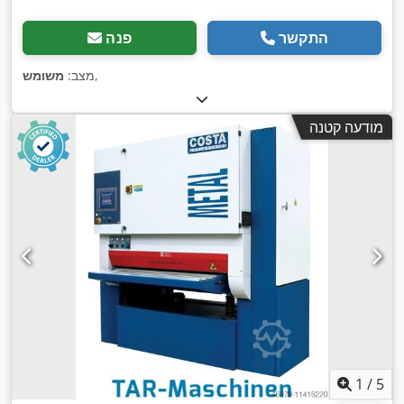
התקשר
פנה
,
מצב:
משומש
מודעה קטנה
1
/
5