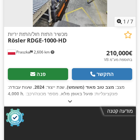
1
/
7
מכשיר התזת חול/התזת יריות
Rösler
RDGE-1000-HD
‏210,000 ‏€
Praszka
2,606 km
VB בתוספת מע"מ
התקשר
פנה
מצב:
מצב טוב מאוד (משומש)
, שנת ייצור:
2024
, שעות עבודה:
, פונקציונליות:
פועל באופן מלא
, מספר מכונה/רכב:
4,000 h
111549
, צורך באוויר:
6 מ"ק/שעה
, לחץ עבודה:
6 קורה
, רוחב כולל:
,
1,300 מ"מ
, סוג זרם כניסה:
תלת פאזי
, אורך פנימי:
8,000 מ"מ
מודעה קטנה