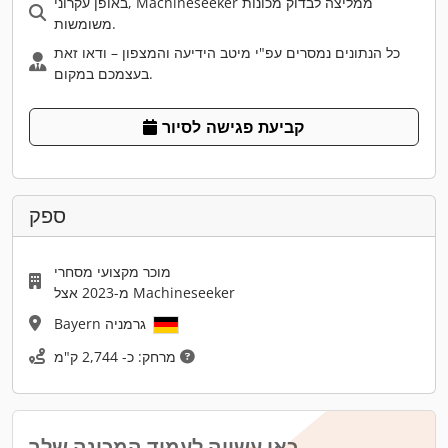
באופן עקרוני, Machineseeker ממליצה לבדוק מכונות
משומשות.
כל הנתונים נמסרים עפ"י מיטב הידיעה והמצפון – ודאו זאת
בעצמכם במקום.
קביעת פגישה לסיור
ספק
מוכר מקצועי מסחרי
מ-2023 אצל Machineseeker
Bayern גרמניה
מרחק: כ- 2,744 ק"מ
כאן עשויה לעמוד המכונה שלך