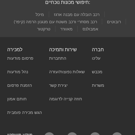
חיפושי מכונות נוכחיים:
רכב הובלה עם מבנה ארגז
מיכל
רובוטים
רכב מסחרי ורכב משטח עם מנגנון הרמה (קיפר)
אמבולנס
מאוורר
טרקטור
חברה
שירות ותמיכה
למכירה
עלינו
התחברות
פרסום מודעות
מכבש
שאלות נפוצות/עזרה
נהל מודעות
משרות
יצירת קשר
הזמנת פרסום
חוזה קנייה לדוגמה
חותם אמון
הגש מכירה פומבית
מידע משפטי