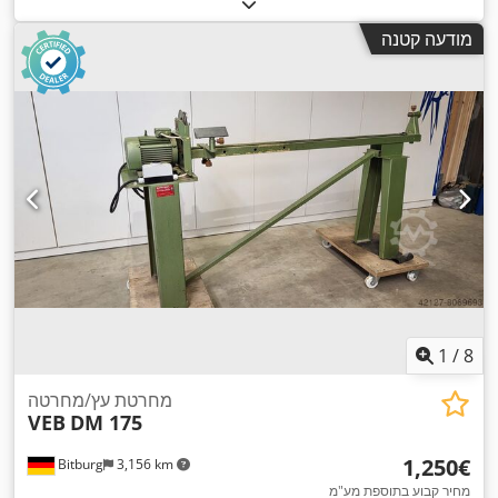
מודעה קטנה
1
/
8
מחרטת עץ/מחרטה
VEB
DM 175
‏1,250 ‏€
Bitburg
3,156 km
מחיר קבוע בתוספת מע"מ