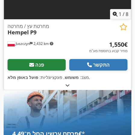
1
/
8
מחרטת עץ / מחרטה
Hempel
P9
‏1,550 ‏€
Juszczyn
2,432 km
מחיר קבוע בתוספת מע"מ
התקשר
פנה
,
מצב:
משומש
, פונקציונליות:
פועל באופן מלא
*
פרסם עכשיו החל מ־‏4.49 ‏€