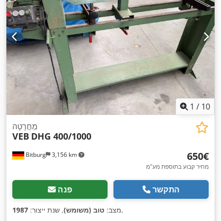
1
/
10
מַחֲרָטָה
VEB
DHG 400/1000
‏650 ‏€
Bitburg
3,156 km
מחיר קבוע בתוספת מע"מ
התקשר
פנה
,
מצב:
טוב (משומש)
, שנת ייצור:
1987