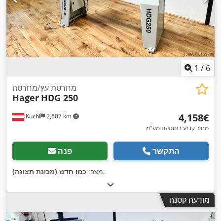
1
/
6
מחרטת עץ/מחרטה
Hager
HDG 250
‏4,158 ‏€
Kuchl
2,607 km
מחיר קבוע בתוספת מע"מ
התקשר
פנה
,
מצב:
כמו חדש (מכונת תצוגה)
מודעה קטנה