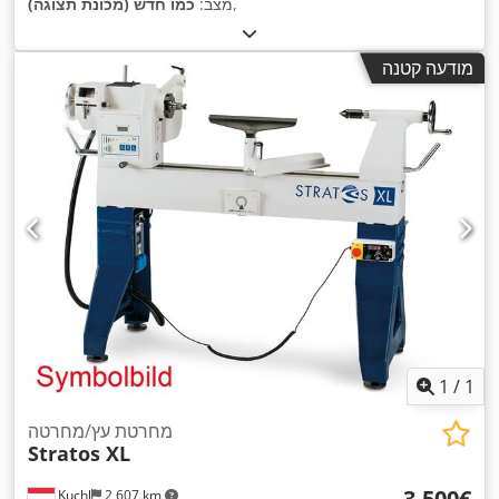
,
מצב:
כמו חדש (מכונת תצוגה)
מודעה קטנה
1
/
1
מחרטת עץ/מחרטה
Stratos XL
‏3,500 ‏€
Kuchl
2,607 km