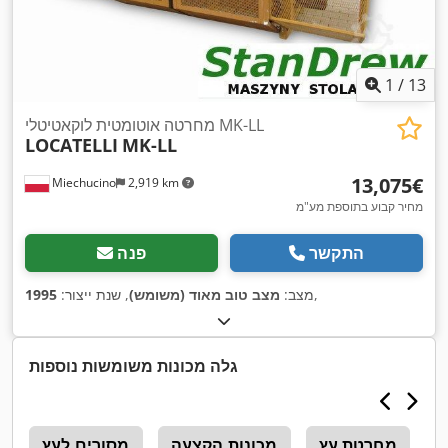
1
/
13
מחרטה אוטומטית לוקאטיטלי MK-LL
LOCATELLI
MK-LL
‏13,075 ‏€
Miechucino
2,919 km
מחיר קבוע בתוספת מע"מ
התקשר
פנה
,
מצב:
מצב טוב מאוד (משומש)
, שנת ייצור:
1995
גלה מכונות משומשות נוספות
ץ
מחרטת עץ
מכונות הקצעה
מסורים לעץ
מ