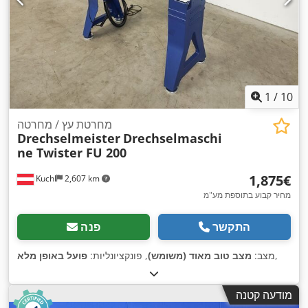
1
/
10
מחרטת עץ / מחרטה
Drechselmeister
Drechselmaschi
ne Twister FU 200
‏1,875 ‏€
Kuchl
2,607 km
מחיר קבוע בתוספת מע"מ
התקשר
פנה
,
מצב:
מצב טוב מאוד (משומש)
, פונקציונליות:
פועל באופן מלא
מודעה קטנה