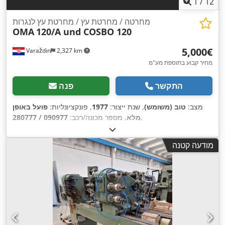
1
/
12
מחרטה / מחרטת עץ / מחרטת עץ לנגרות
OMA
120/A und COSBO 120
‏5,000 ‏€
Varaždin
2,327 km
מחיר קבוע בתוספת מע"מ
התקשר
פנה
מצב:
טוב (משומש)
, שנת ייצור:
1977
, פונקציונליות:
פועל באופן
,
מלא
, מספר מכונה/רכב:
090977 / 280777
מודעה קטנה