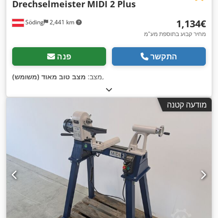
Drechselmeister
MIDI 2 Plus
‏1,134 ‏€
Söding
2,441 km
מחיר קבוע בתוספת מע"מ
התקשר
פנה
,
מצב:
מצב טוב מאוד (משומש)
מודעה קטנה