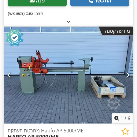
התקשר
פנה
,
מצב:
טוב (משומש)
מודעה קטנה
1
/
6
מחרטת העתקה Hapfo AP 5000/ME
HAPFO
AP 5000/ME