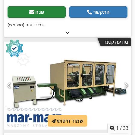
התקשר
פנה
,
מצב:
טוב (משומש)
מודעה קטנה
שמור חיפוש
1
/
33