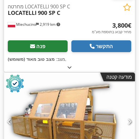
מחרטה LOCATELLI 900 SP C
LOCATELLI
900 SP C
‏3,800 ‏€
Miechucino
2,919 km
מחיר קבוע בתוספת מע"מ
התקשר
פנה
,
מצב:
מצב טוב מאוד (משומש)
מודעה קטנה