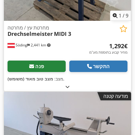
1
/
9
מחרטת עץ / מחרטה
Drechselmeister
MIDI 3
‏1,292 ‏€
Söding
2,441 km
מחיר קבוע בתוספת מע"מ
התקשר
פנה
,
מצב:
מצב טוב מאוד (משומש)
מודעה קטנה