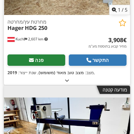
1
/
5
מחרטת עץ/מחרטה
Hager
HDG 250
‏3,908 ‏€
Kuchl
2,607 km
מחיר קבוע בתוספת מע"מ
התקשר
פנה
,
מצב:
מצב טוב מאוד (משומש)
, שנת ייצור:
2019
מודעה קטנה