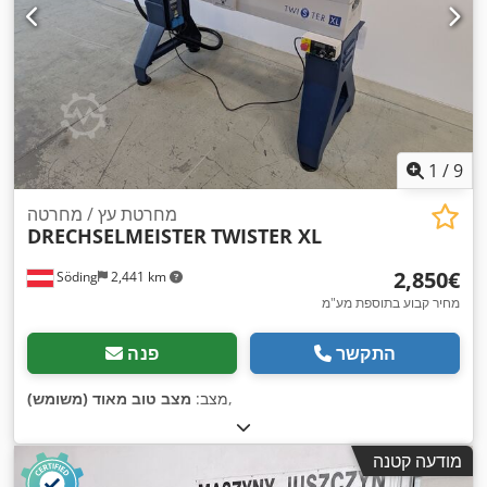
1
/
9
מחרטת עץ / מחרטה
DRECHSELMEISTER
TWISTER XL
‏2,850 ‏€
Söding
2,441 km
מחיר קבוע בתוספת מע"מ
התקשר
פנה
,
מצב:
מצב טוב מאוד (משומש)
מודעה קטנה