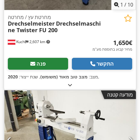
1
/
10
מחרטת עץ / מחרטה
Drechselmeister
Drechselmaschi
ne Twister FU 200
‏1,650 ‏€
Kuchl
2,607 km
מחיר קבוע בתוספת מע"מ
התקשר
פנה
,
מצב:
מצב טוב מאוד (משומש)
, שנת ייצור:
2020
מודעה קטנה