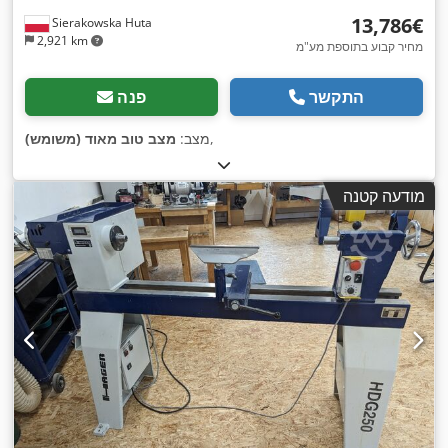
‏13,786 ‏€
Sierakowska Huta
2,921 km
מחיר קבוע בתוספת מע"מ
התקשר
פנה
,
מצב:
מצב טוב מאוד (משומש)
מודעה קטנה