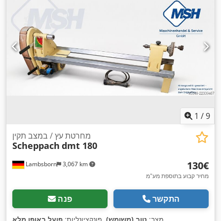
1
/
9
מחרטת עץ / במצב תקין
Scheppach
dmt 180
‏130 ‏€
Lambsborn
3,067 km
מחיר קבוע בתוספת מע"מ
התקשר
פנה
,
מצב:
טוב (משומש)
, פונקציונליות:
פועל באופן מלא