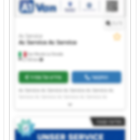
1
/
1
Ac Service
Ac Service
Ac Service
San Nicola La Strada
2,150 km
התקשר
מידע על מחיר
Ac Service Ac Service Ac Service Ac Service Ac
Service Ac Service Ac Service Ac Service Ac
Service Ac Service Ac Service Ac Service Ac
Service Ac Service Ac Service Ac Service Ac
Service Ac Service Ac Service Ac Service
מודעה קטנה