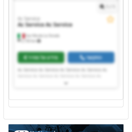
1
/
1
Ac Service
Ac Service
Ac Service
San Nicola La Strada
2,150 km
התקשר
מידע על מחיר
Ac Service Ac Service Ac Service Ac Service Ac
Service Ac Service Ac Service Ac Service Ac
Service Ac Service Ac Service Ac Service Ac
Service Ac Service Ac Service Ac Service Ac
Service Ac Service Ac Service Ac Service