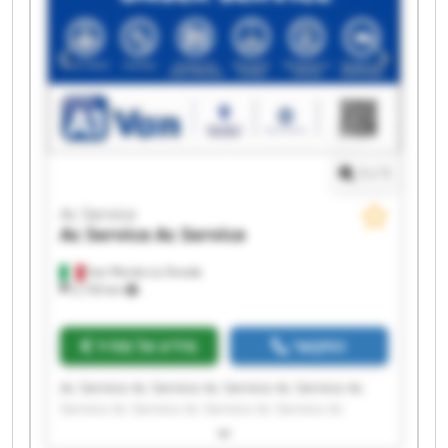
1
/
1
Ac Service
Ac Service
Ac Service
San Nicola La Strada
2,150 km
התקשר
מידע על מחיר
Ac Service Ac Service Ac Service Ac Service Ac
Service Ac Service Ac Service Ac Service Ac
Service Ac Service Ac Service Ac Service Ac