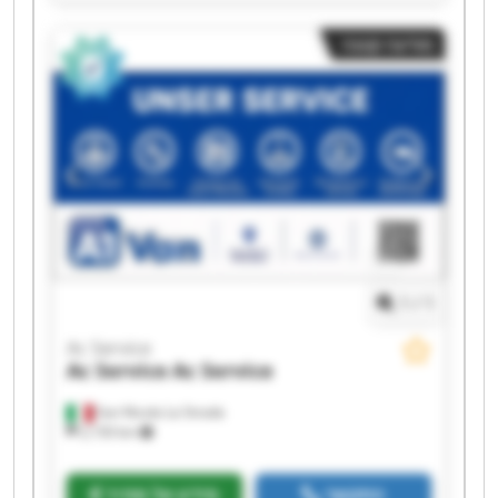
Service Ac Service Ac Service Ac Service Ac
Service Ac Service Ac Service Ac Service
מודעה קטנה
1
/
1
Ac Service
Ac Service
Ac Service
San Nicola La Strada
2,150 km
התקשר
מידע על מחיר