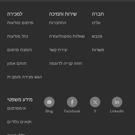
חברה
שירות ותמיכה
למכירה
עלינו
התחברות
פרסום מודעות
מכבש
שאלות נפוצות/עזרה
נהל מודעות
משרות
יצירת קשר
הזמנת פרסום
חוזה קנייה לדוגמה
חותם אמון
הגש מכירה פומבית
מידע משפטי
אימפרסום
Blog
Facebook
X
LinkedIn
תנאים כלליים