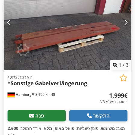
1
/
3
הארכת מזלג
*Sonstige
Gabelverlängerung
‏1,999 ‏€
Hamburg
3,195 km
VB בתוספת מע"מ
התקשר
פנה
מצב:
משומש
, פונקציונליות:
פועל באופן מלא
, אורך המזלג:
2,600
,
מ"מ