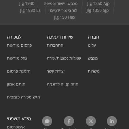
Jlg 1250 Ajp
מכבשי יישור וכפיפה
Jlg 1930
Jlg 1350 Sjp
לוחצי ציר ידניים
Jlg 1930 Es
Jlg 150 Hax
חברה
שירות ותמיכה
למכירה
עלינו
התחברות
פרסום מודעות
מכבש
שאלות נפוצות/עזרה
נהל מודעות
משרות
יצירת קשר
הזמנת פרסום
חוזה קנייה לדוגמה
חותם אמון
הגש מכירה פומבית
מידע משפטי
אימפרסום