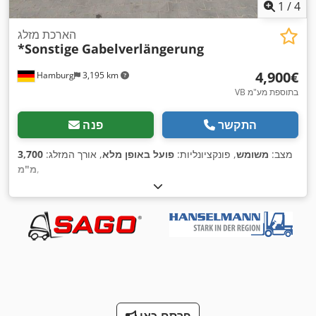
1
/
4
הארכת מזלג
*Sonstige
Gabelverlängerung
‏4,900 ‏€
Hamburg
3,195 km
VB בתוספת מע"מ
התקשר
פנה
מצב:
משומש
, פונקציונליות:
פועל באופן מלא
, אורך המזלג:
3,700
,
מ"מ