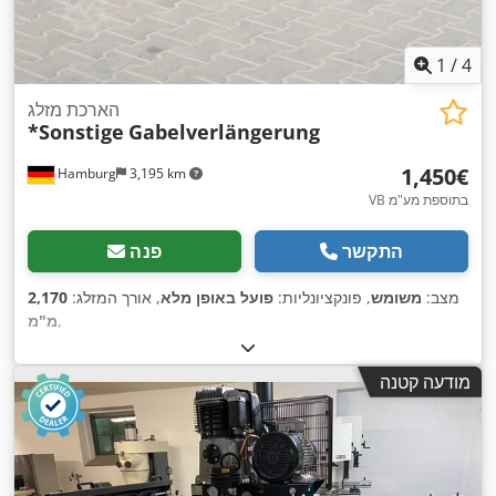
1
/
4
הארכת מזלג
*Sonstige
Gabelverlängerung
‏1,450 ‏€
Hamburg
3,195 km
VB בתוספת מע"מ
התקשר
פנה
מצב:
משומש
, פונקציונליות:
פועל באופן מלא
, אורך המזלג:
2,170
,
מ"מ
מודעה קטנה