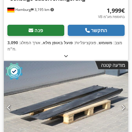
‏1,999 ‏€
Hamburg
3,195 km
VB בתוספת מע"מ
התקשר
פנה
מצב:
משומש
, פונקציונליות:
פועל באופן מלא
, אורך המזלג:
3,090
,
מ"מ
מודעה קטנה