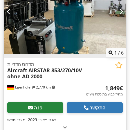
1
/
6
מדחס הדדיות
Aircraft
AIRSTAR 853/270/10V
ohne AD 2000
‏1,849 ‏€
Egenhofen
2,770 km
מחיר קבוע בתוספת מע"מ
התקשר
פנה
,
שנת ייצור:
2023
, מצב:
חדש