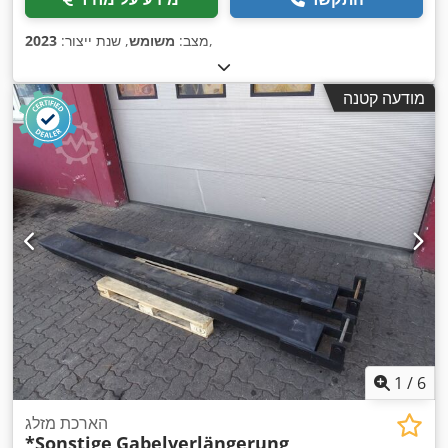
,
מצב:
משומש
, שנת ייצור:
2023
מודעה קטנה
1
/
6
הארכת מזלג
*Sonstige
Gabelverlängerung