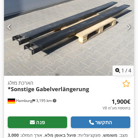
1
/
4
הארכת מזלג
*Sonstige
Gabelverlängerung
‏1,900 ‏€
Hamburg
3,195 km
VB בתוספת מע"מ
התקשר
פנה
מצב:
משומש
, פונקציונליות:
פועל באופן מלא
, אורך המזלג:
3,000