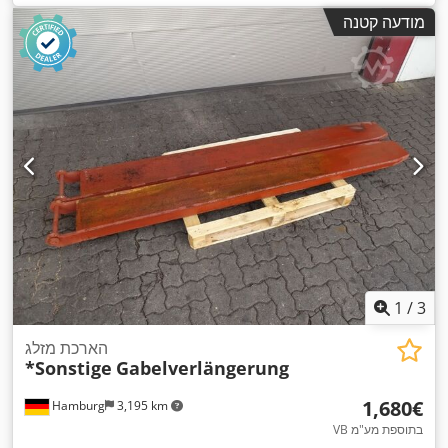
מודעה קטנה
1
/
3
הארכת מזלג
*Sonstige
Gabelverlängerung
‏1,680 ‏€
Hamburg
3,195 km
VB בתוספת מע"מ