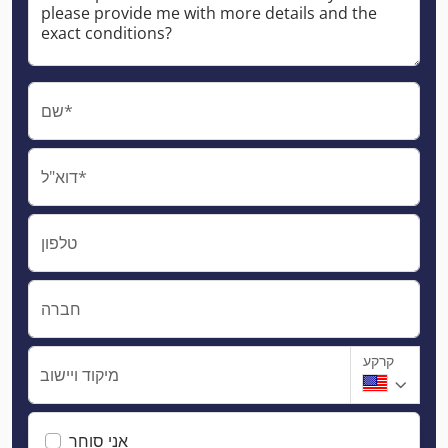
שם*
דוא"ל*
טלפון
חברה
קרקע
מיקוד ויישוב
אני סוחר