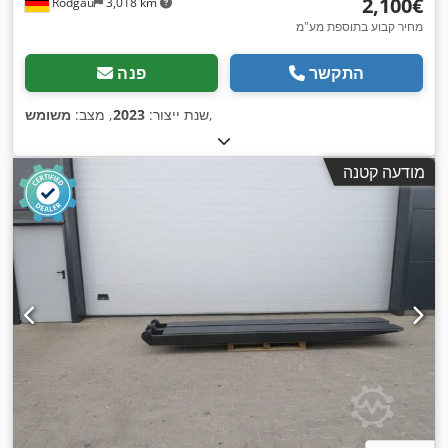
‏2,100 ‏€
Rodgau
3,018 km
מחיר קבוע בתוספת מע"מ
התקשר
פנה
,
שנת ייצור:
2023
, מצב:
משומש
מודעה קטנה