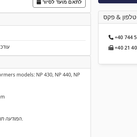
לתאם מועד לסיור
טלפון & פקס
עודכן ל
ormers models: NP 430, NP 440, NP
mm
המודעה תורגמה אוטומטית. ייתכנו שגיאות בתרגום.