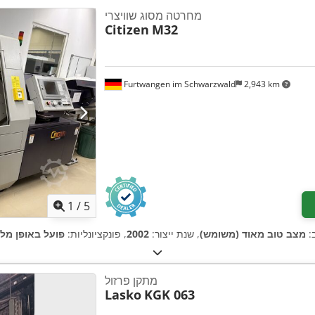
מחרטה מסוג שוויצרי
Citizen
M32
Furtwangen im Schwarzwald
2,943 km
1
/
5
:
מצב טוב מאוד (משומש)
, שנת ייצור:
2002
, פונקציונליות:
פועל באופן מל
מתקן פרזול
Lasko
KGK 063