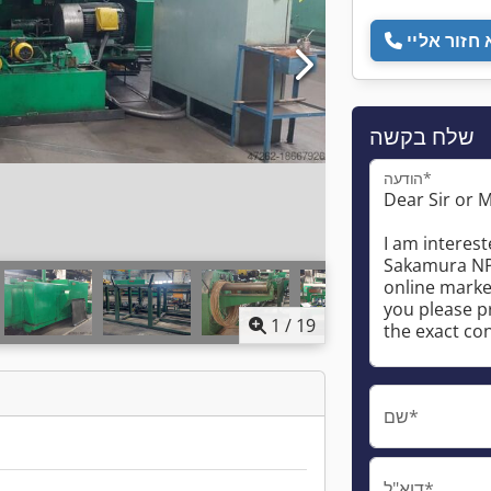
שלח בקשה
הודעה*
1
/
19
שם*
דוא"ל*