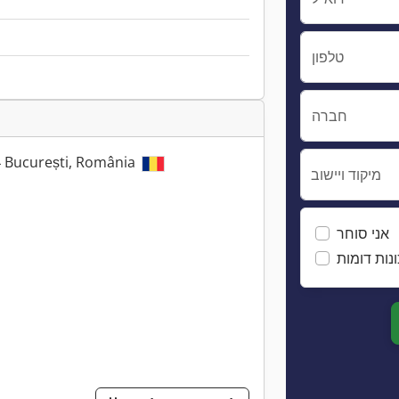
טלפון
חברה
54 București, România
מיקוד ויישוב
אני סוחר
נות דומות