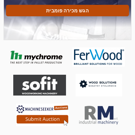
מכונה פיצוץ
הגש מכירה פומבית
מכונה פתלתל
מכונות למפנה יד
מכוניות
מכונת חיתוך-Off
מכונת עבודה מתכת
מכונת תפירה מחט 2
על מיני ואנים
פיר Pto קבלה
פלטפורמה מסוג Mb
צד 4 פלנר