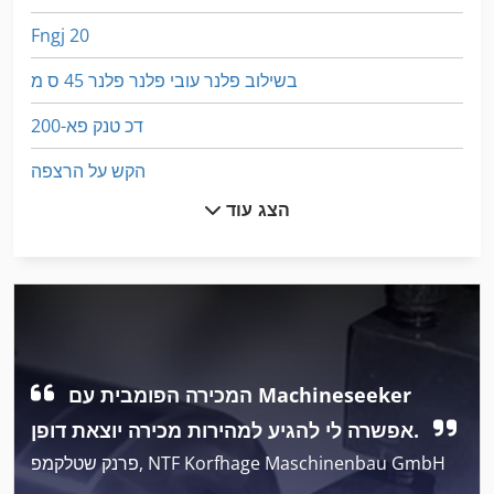
Fngj 20
בשילוב פלנר עובי פלנר פלנר 45 ס מ
דכ טנק פא-200
הקש על הרצפה
הצג עוד
יד פלאיירים המכונה
יד פלנר
לחץ על הכדור
לחץ על הפינה
המכירה הפומבית עם Machineseeker
לחץ על מסגרת
אפשרה לי להגיע למהירות מכירה יוצאת דופן.
לחצו על הכלי בלם
פרנק שטלקמפ, NTF Korfhage Maschinenbau GmbH
מכונה לכריית חור פינים