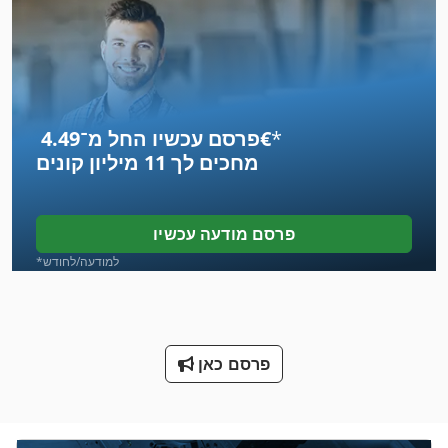
מכונה זילוף ויוצרים
מכונה לכריית חור פינים
מכונה מאפס
*
פרסם עכשיו החל מ־‏4.49 ‏€
מכונה משולבת
מחכים לך
11 מיליון קונים
מכוניות
מכונת חיתוך-Off
פרסם מודעה עכשיו
מכונת סגן 200 מ מ
*למודעה/לחודש
מכונת עבודה מתכת
מכונת תפירה מחט 2
פרסם כאן
מכשור לייצור בירה מיני
מסלול רכוב נייד