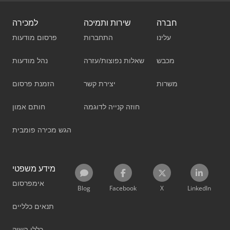
חברה
שירות ותמיכה
למכירה
עלינו
התחברות
פרסום מודעות
מכבש
שאלות נפוצות/עזרה
נהל מודעות
משרות
יצירת קשר
הזמנת פרסום
חוזה קנייה לדוגמה
חותם אמון
הגש מכירה פומבית
מידע משפטי
אימפרסום
Blog
Facebook
X
LinkedIn
תנאים כלליים
כללי השוק