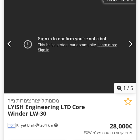
1
/
5
מכונות לייצור צינורות נייר
LYISH Engineering LTD
Core
Winder LW-30
‏28,000 ‏€
Kiryat Bialik
204 km
EXW מחיר קבוע בתוספת מע"מ