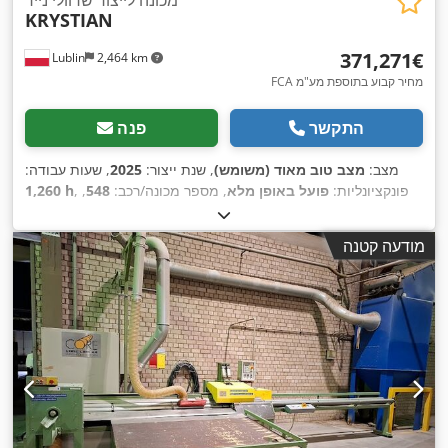
KRYSTIAN
‏371,271 ‏€
Lublin
2,464 km
FCA מחיר קבוע בתוספת מע"מ
התקשר
פנה
מצב:
מצב טוב מאוד (משומש)
, שנת ייצור:
2025
, שעות עבודה:
, פונקציונליות:
פועל באופן מלא
, מספר מכונה/רכב:
548
,
1,260 h
,
קוטר פנימי:
38 מ"מ
, אורך חיתוך (מקס'):
4,000 מ"מ
מודעה קטנה