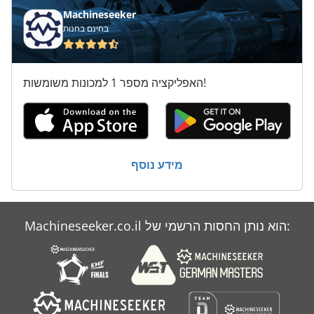
נייר לקדוח 2 צירים
Machineseeker
בחינם בחנות
ס מ מסדרת M
שואב אבק נייד
האפליקציה מספר 1 למכונות משומשות!
שטיפת מכוניות נייד
שנאי 200 Kva
שנאי Kv 20
מידע נוסף
שנאי מתח
Machineseeker.co.il הוא נותן החסות הרשמי של: