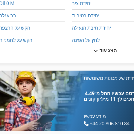
יחידת ציר
Dil 0 M
יחידת רטיבות
בר עגלה
יחידת תיבת הנעילה
הקש על הרצפה
לחץ על הפינה
הקש על לחמניות
הצג עוד
לחץ על השק
הרכבה על המעקה
לחץ על מסגרת
יד חיתוך
לחצו על הכלי בלם
יד ידית
דית של מכונות משומשות
מחרטה עץ עם כלים ואביזרים
יד ידית אגרוף
כים לך
11 מיליון קונים
מידע עכשיו
+44 20 806 810 84