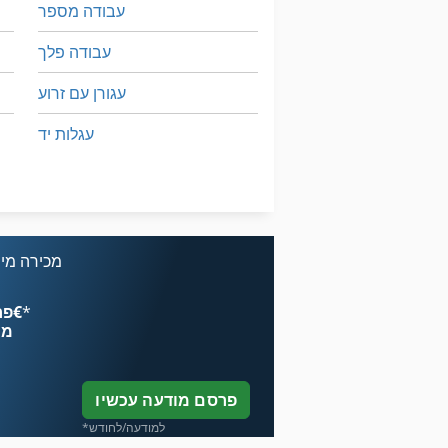
עבודה מספר
עבודה פלך
עגורן עם זרוע
עגלות יד
עגלת יד
על מיני ואנים
מכירה מיי
*
פרסם עכשיו החל מ־‏4.49 ‏€
מח
פרסם מודעה עכשיו
*למודעה/לחודש