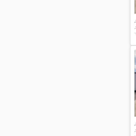
,
,
,
,