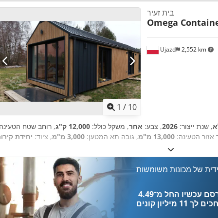
בית זעיר
Omega Contain
Ujazd
2,552 km
1
/
10
א
, שנת ייצור:
2026
, צבע:
אחר
, משקל כולל:
12,000 ק"ג
, רוחב שטח הטעינה:
ך אזור הטעינה:
13,000 מ"מ
, גובה תא המטען:
3,000 מ"מ
, ציוד:
יחידת קירור
דית של מכונות משומשות
כים לך
11 מיליון קונים