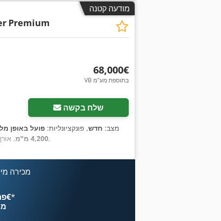
מודעה קטנה
er
Premium
‏68,000 ‏€
VB בתוספת מע"מ
שלח בקשה
מצב:
חדש
, פונקציונליות:
פועל באופן מל
,
4,200 מ"מ
, אור
מכירה מיי
*
פרסם עכשיו החל מ־‏4.49 ‏€
מח