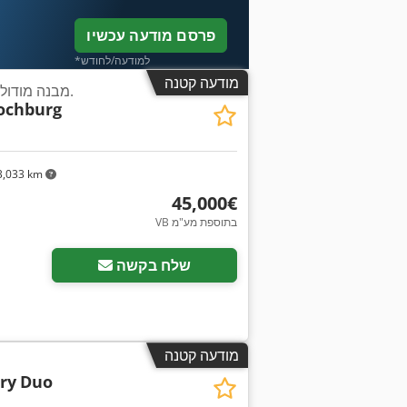
פרסם מודעה עכשיו
*למודעה/לחודש
מודעה קטנה
מבנה מודולרי קונטיינרי, 30 יחידות.
ochburg
,033 km
‏45,000 ‏€
VB בתוספת מע"מ
שלח בקשה
מודעה קטנה
ry
Duo