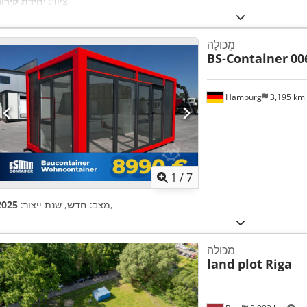
,
ציוד:
יחידת קירור
מְכוֹלָה
BS-Container
00
Hamburg
3,195 km
1
/
7
,
מצב:
חדש
, שנת ייצור:
2025
מכולה
land plot
Riga