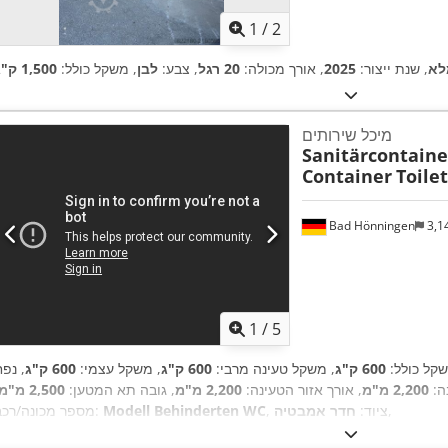
1
/
2
לא
, שנת ייצור:
2025
, אורך מכולה:
20 רגל
, צבע:
לבן
, משקל כולל:
1,500 ק"ג
מיכל שירותים
Sanitärcontaine
Container
Toile
Bad Hönningen
3,1
1
/
5
שקל כולל:
600 ק"ג
, משקל טעינה מרבי:
600 ק"ג
, משקל עצמי:
600 ק"ג
, נפח
ה:
2,200 מ"מ
, אורך אזור הטעינה:
2,200 מ"מ
, גובה תא המטען:
2,500 מ"מ
,
, ציוד:
חדר אמבטיה
Modell Behinderten WC
מספר מכונה/רכב: