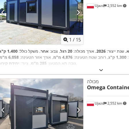
Ujazd
2,552 km
1
/
15
א
, שנת ייצור:
2026
, אורך מכולה:
20 רגל
, צבע:
אחר
, משקל כולל:
1,400 ק"ג
:
1,300 ק"ג
, רוחב שטח הטעינה:
4,876 מ"מ
, אורך אזור הטעינה:
6,058 מ"מ
,
גובה תא המטען:
285 מ"מ
, ציוד:
יחידת קירור
מכולה
Omega Contain
Ujazd
2,552 km