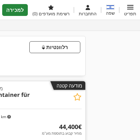
למכירה
שפה
תפריט
התחברות
רשימת מועדפים
(0)
רלוונטיות
מודעה קטנה
מכ
tainer für
6 km
‏44,400 ‏€
מחיר קבוע בתוספת מע"מ
בקש תמונות נוספות