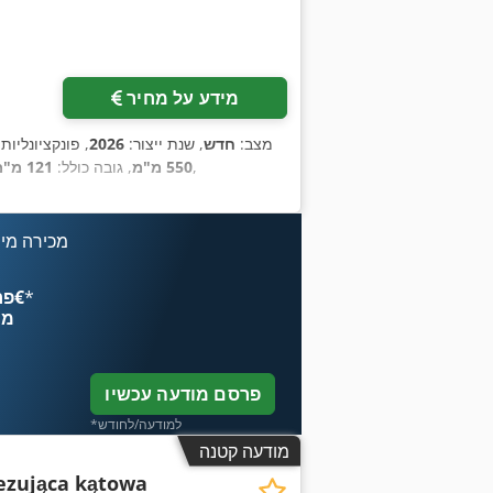
מידע על מחיר
מצב:
חדש
, שנת ייצור:
2026
, פונקציונליות
,
550 מ"מ
, גובה כולל:
121 מ"מ
מכירה מיי
*
פרסם עכשיו החל מ־‏4.49 ‏€
מח
פרסם מודעה עכשיו
*למודעה/לחודש
מודעה קטנה
ezująca kątowa