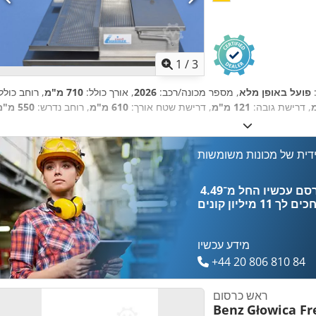
1
/
3
:
פועל באופן מלא
, מספר מכונה/רכב:
2026
, אורך כולל:
710 מ"מ
, רוחב כולל
, דרישת גובה:
121 מ"מ
, דרישת שטח אורך:
610 מ"מ
, רוחב נדרש:
550 מ"מ
דית של מכונות משומשות
כים לך
11 מיליון קונים
מידע עכשיו
+44 20 806 810 84
ראש כרסום
Benz
Głowica Fr