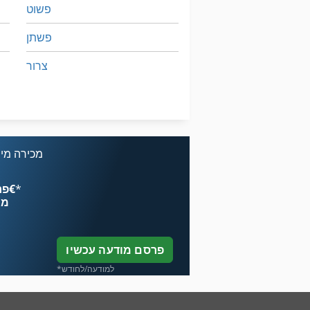
פשוט
פשתן
צרור
ראה תבנית
תאומים
מכירה מיי
*
פרסם עכשיו החל מ־‏4.49 ‏€
מח
פרסם מודעה עכשיו
*למודעה/לחודש