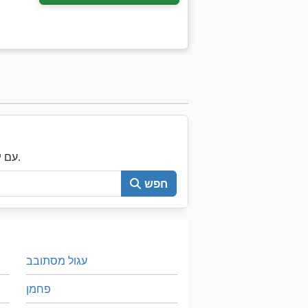
עכשיו חפש את כל Machineseeker עם יותר מ-200,000 מכונות יד שנייה.
חפש
עגול מסתובב
פחמן