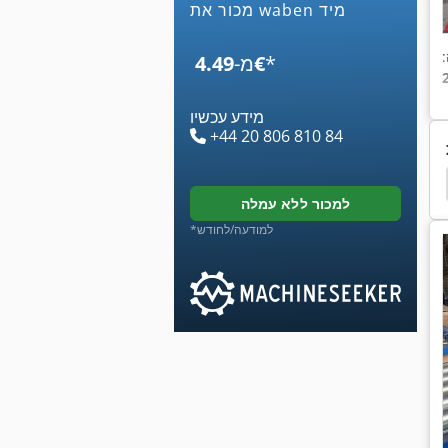
מכור את waben מיד
*
‏4.49 ‏€
מ-
מידע עכשיו
+44 20 806 810 84
יחידת בקרה
אלקטרוניקה
Upright Tm 12
למכור ללא עמלה
*למודעה/לחודש