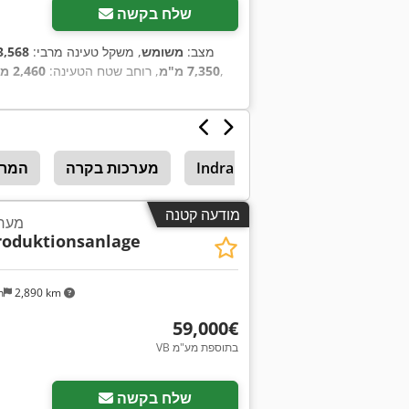
שלח בקשה
מצב:
משומש
, משקל טעינה מרבי:
13,568 ק
,
7,350 מ"מ
, רוחב שטח הטעינה:
2,460 מ"מ
Indramat
מערכות בקרה
המרכ
מודעה קטנה
מערכ
oduktionsanlage
n
2,890 km
‏59,000 ‏€
VB בתוספת מע"מ
שלח בקשה