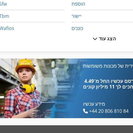
הוספת
Sfw
יישור
Tbm
כוננים
Wafios
הצג עוד
כפית עמוק
Wewag
מודל הבנייה
אף אחד
מסתובב
במחט במכונת
דית של מכונות משומשות
נמר-העליון
בן בוגר
כים לך
11 מיליון קונים
מידע עכשיו
+44 20 806 810 84