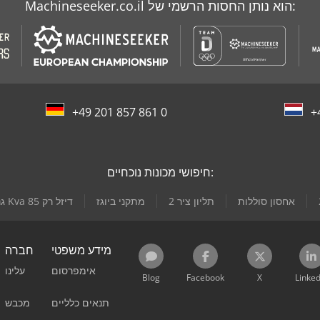
Machineseeker.co.il הוא נותן החסות הרשמי של:
+49 201 857 861 0
+
חיפושי מכונות נוכחיים:
אחסון סוללות
תליון ציר 2
מתקני ביוגז
גנרטור חירום שעות 160 Kva דיזל רק 85
מידע משפטי
חברה
אימפרסום
עלינו
Blog
Facebook
X
Linked
תנאים כלליים
מכבש