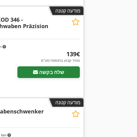
מודעה קטנה
OD 346 -
hwaben Präzision
km
‏139 ‏€
מחיר קבוע בתוספת מע"מ
שלח בקשה
מודעה קטנה
abenschwenker
0 km