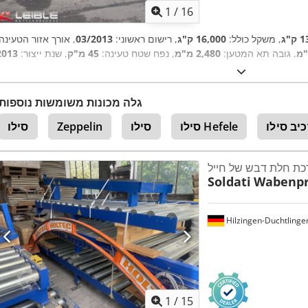
1
/
16
"ג
, משקל כולל:
16,000 ק"ג
, רישום ראשוני:
03/2013
, אורך אזור הטעינה:
, גובה תא המטען:
2,480 מ"מ
, נפח שטח טעינה:
45 מ"ק
, שנת ייצור:
2013
גלה מכונות משומשות נוספות
יב סילו
סילו Hefele
סילו
Zeppelin
סילו
ת חלת דבש של חייל
Soldati
Wabenpr
Hilzingen-Duchtlinge
1
/
15