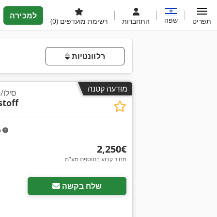
למכירה
שפה
תפריט
התחברות
רשימת מועדפים
(0)
רלוונטיות
מודעה קטנה
סילו/מיכ
toff
m
‏2,250 ‏€
מחיר קבוע בתוספת מע"מ
שלח בקשה