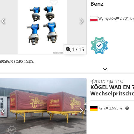
Benz
Wymysłów
2,701 k
1
/
15
,
מצב:
טוב (משומש)
נגרר גוף מתחלף
KÖGEL
WAB EN 
Wechselpritsch
Kehl
2,995 km