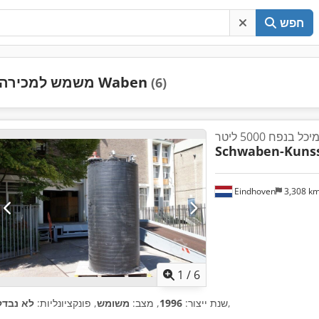
חפש
משמש למכירה Waben
(6)
ל בנפח 5000 ליטר
Schwaben-Kunss
Eindhoven
3,308 k
1
/
6
,
שנת ייצור:
1996
, מצב:
משומש
, פונקציונליות:
לא נבדק