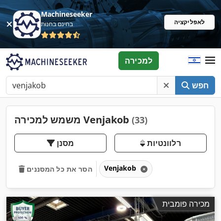
Machineseeker
לאפליקציה
בחינם בחנות
למכירה
חפש
משמש למכירה Venjakob
(33)
רלוונטיות
מסנן
Venjakob
הסר את כל המסננים
מכירה פומבית