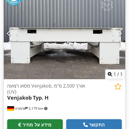
1
/
1
מסוע רצועה Venjakob, אורך 2,500 מ"מ
(UV)
Venjakob
Typ. H
3,179 km
גרמניה
התקשר
מידע על מחיר