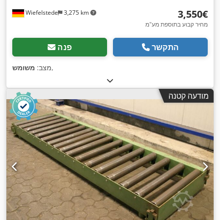
‏3,550 ‏€
Wiefelstede
3,275 km
מחיר קבוע בתוספת מע"מ
התקשר
פנה
,
מצב:
משומש
מודעה קטנה