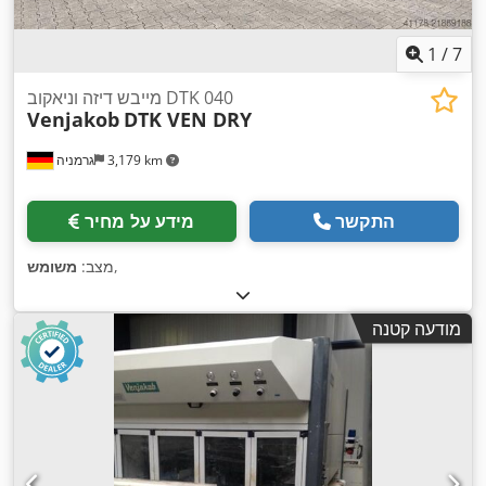
1
/
7
מייבש דיזה וניאקוב DTK 040
Venjakob
DTK VEN DRY
3,179 km
גרמניה
התקשר
מידע על מחיר
,
מצב:
משומש
מודעה קטנה