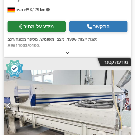
3,179 km
גרמניה
התקשר
מידע על מחיר
, מספר מכונה/רכב:
שנת ייצור:
1996
, מצב:
משומש
A9611003/0100
,
מודעה קטנה