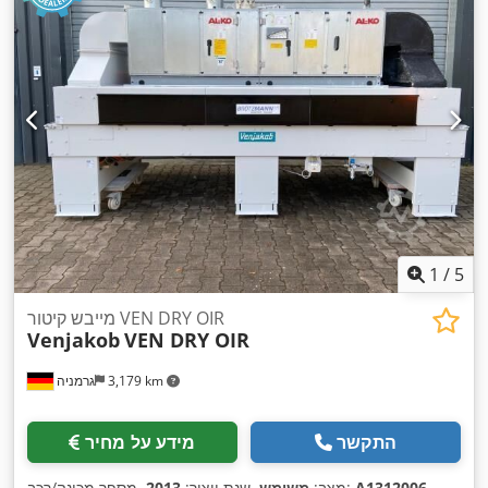
1
/
5
מייבש קיטור VEN DRY OIR
Venjakob
VEN DRY OIR
3,179 km
גרמניה
התקשר
מידע על מחיר
A1312006-
, מספר מכונה/רכב:
מצב:
משומש
, שנת ייצור:
2013