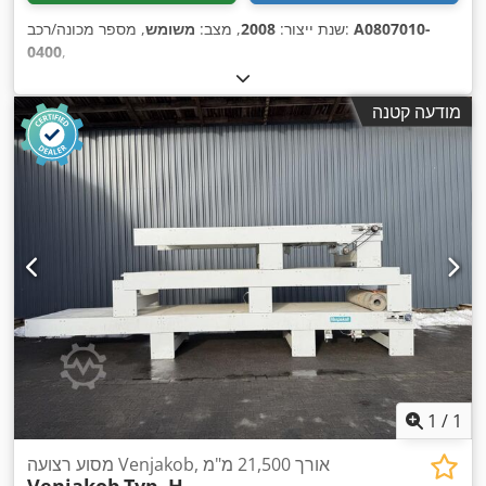
A0807010-
, מספר מכונה/רכב:
שנת ייצור:
2008
, מצב:
משומש
0400
,
מודעה קטנה
1
/
1
מסוע רצועה Venjakob, אורך 21,500 מ"מ