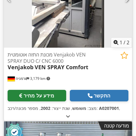
1
/
2
מכונת התזה אוטומטית Venjakob VEN
SPRAY DUO C/ CNC 6000
Venjakob
VEN SPRAY Comfort
3,179 km
גרמניה
התקשר
מידע על מחיר
,
A0207001
, מספר מכונה/רכב:
מצב:
משומש
, שנת ייצור:
2002
מודעה קטנה