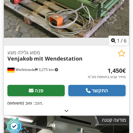
1
/
6
מסוע גלילה מונע
Venjakob
mit Wendestation
‏1,450 ‏€
Wiefelstede
3,275 km
מחיר קבוע בתוספת מע"מ
התקשר
פנה
,
מצב:
טוב (משומש)
מודעה קטנה