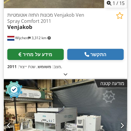
1
/
15
מכונות התזה אוטומטיות Venjakob Ven
Spray Comfort 2011
Venjakob
Wijchen
3,312 km
התקשר
מידע על מחיר
,
מצב:
משומש
, שנת ייצור:
2011
מודעה קטנה