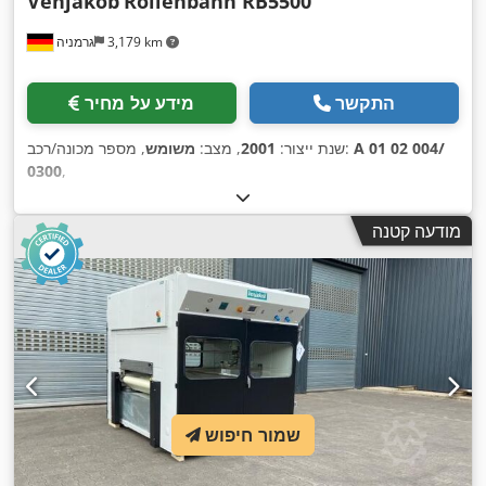
Venjakob
Rollenbahn RB5500
3,179 km
גרמניה
התקשר
מידע על מחיר
A 01 02 004/
, מספר מכונה/רכב:
שנת ייצור:
2001
, מצב:
משומש
0300
,
מודעה קטנה
שמור חיפוש