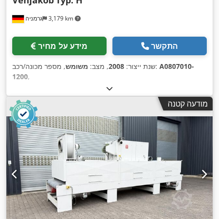
Venjakob
Typ. H
3,179 km
גרמניה
התקשר
מידע על מחיר
A0807010-
, מספר מכונה/רכב:
שנת ייצור:
2008
, מצב:
משומש
1200
,
מודעה קטנה