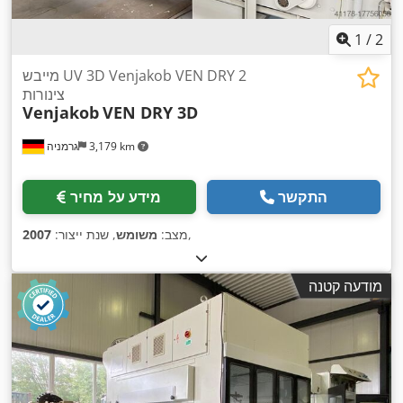
1
/
2
מייבש UV 3D Venjakob VEN DRY 2
צינורות
Venjakob
VEN DRY 3D
3,179 km
גרמניה
התקשר
מידע על מחיר
,
מצב:
משומש
, שנת ייצור:
2007
מודעה קטנה