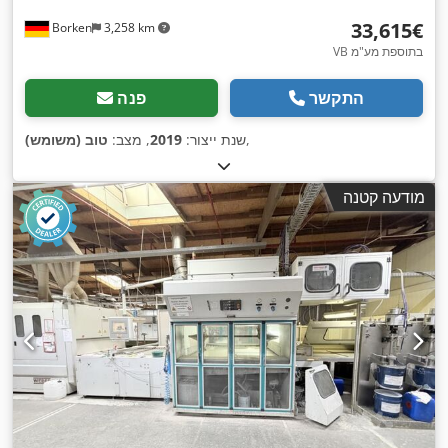
‏33,615 ‏€
Borken
3,258 km
VB בתוספת מע"מ
התקשר
פנה
,
שנת ייצור:
2019
, מצב:
טוב (משומש)
מודעה קטנה