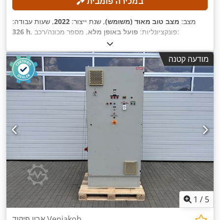
במכירה פומבית
מצב:
מצב טוב מאוד (משומש)
, שנת ייצור:
2022
, שעות עבודה:
, מספר מכונה/רכב:
, פונקציונליות:
פועל באופן מלא
326 h
, אורך ההזנה ציר Y:
5,500 מ"מ
, אורך הזנה ציר X:
A20221005
100 מ"מ
, משקל חומר העבודה
, אורך ההזנה ציר Z:
1,300 מ"מ
מודעה קטנה
,
(מקס'):
500 ק"ג
, רוחב עבודה:
1,300 מ"מ
1
/
5
ארון פיקוד Venjakob