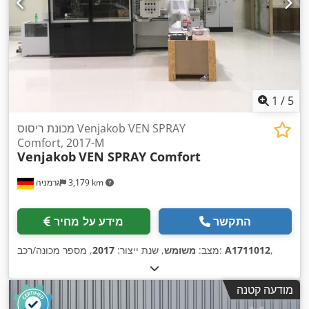
1
/
5
מכונת ריסוס Venjakob VEN SPRAY
Comfort, 2017-M
Venjakob
VEN SPRAY Comfort
3,179 km
גרמניה
התקשר
מידע על מחיר
,
A1711012
, מספר מכונה/רכב:
מצב:
משומש
, שנת ייצור:
2017
מודעה קטנה