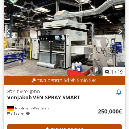
1
/
19
s
55
min
5
h
9
d
5
מסתיים בעוד
מתקן צביעה מלא
Venjakob
VEN SPRAY SMART
Nordrhein-Westfalen
‏250,000 ‏€
3,188 km