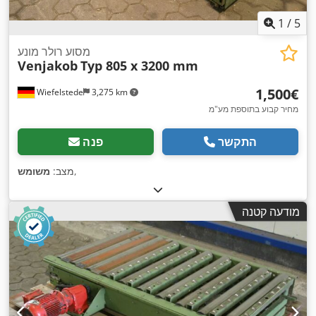
1
/
5
מסוע רולר מונע
Venjakob
Typ 805 x 3200 mm
‏1,500 ‏€
Wiefelstede
3,275 km
מחיר קבוע בתוספת מע"מ
התקשר
פנה
,
מצב:
משומש
מודעה קטנה