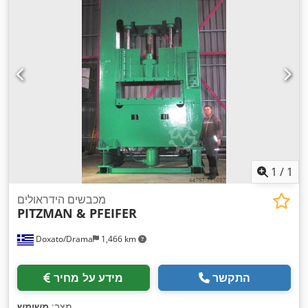
1
/
1
מכבשים הידראולים
PITZMAN & PFEIFER
Doxato/Drama
1,466 km
התקשר
מידע על מחיר
,
מצב:
משומש