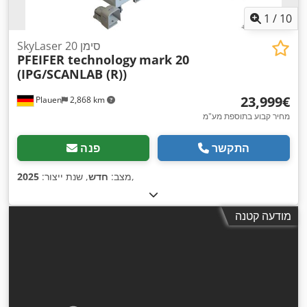
1
/
10
SkyLaser סימן 20
PFEIFER technology
mark 20
(IPG/SCANLAB (R))
‏23,999 ‏€
Plauen
2,868 km
מחיר קבוע בתוספת מע"מ
התקשר
פנה
,
מצב:
חדש
, שנת ייצור:
2025
מודעה קטנה