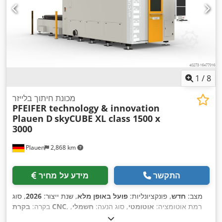
1
/
8
מכונת חיתוך בלייזר
PFEIFER technology & innovation
Plauen D
skyCUBE XL class 1500 x
3000
Plauen
2,868 km
התקשר
מידע על מחיר
מצב:
חדש
, פונקציונליות:
פועל באופן מלא
, שנת ייצור:
2026
, סוג
, רמת אוטומציה:
אוטומטי
, סוג הנעה:
חשמלי
,
בקרת CNC
בקרה:
, אורך שולחן:
1,064 nm
הספק לייזר:
6,000 וואט
, אורך גל לייזר: