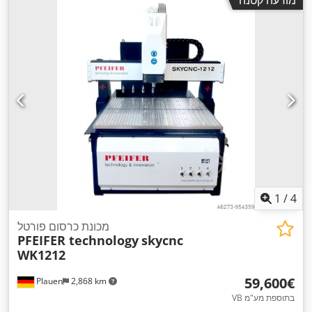
1
/
4
מכונת כרסום פורטל
PFEIFER technology
skycnc
WK1212
‏59,600 ‏€
Plauen
2,868 km
VB בתוספת מע"מ