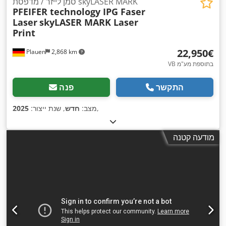
סמן לייזר / מדפסת skyLASER MARK
PFEIFER technology IPG Faser
Laser
skyLASER MARK Laser
Print
‏22,950 ‏€
Plauen
2,868 km
VB בתוספת מע"מ
התקשר
פנה
,
מצב:
חדש
, שנת ייצור:
2025
מודעה קטנה