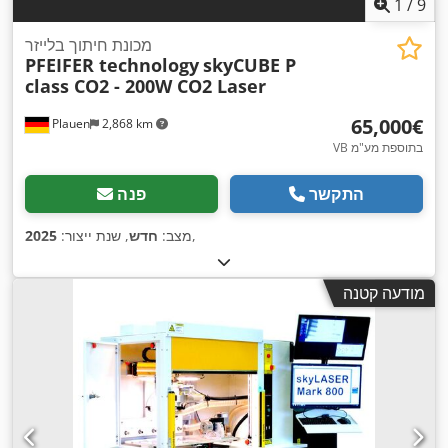
1
/
9
מכונת חיתוך בלייזר
PFEIFER technology
skyCUBE P
class CO2 - 200W CO2 Laser
‏65,000 ‏€
Plauen
2,868 km
VB בתוספת מע"מ
התקשר
פנה
,
מצב:
חדש
, שנת ייצור:
2025
מודעה קטנה