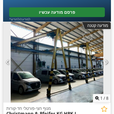
פרסם מודעה עכשיו
*למודעה/לחודש
מודעה קטנה
1
/
8
מנוף חצי-פורטלי חד-קורות
Christmann & Pfeifer KG
HPK I