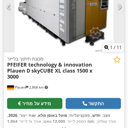
1
/
11
מכונת חיתוך בלייזר
PFEIFER technology & innovation
Plauen D
skyCUBE XL class 1500 x
3000
Plauen
2,868 km
התקשר
מידע על מחיר
מצב:
חדש
, פונקציונליות:
פועל באופן מלא
, שנת ייצור:
2026
,
, אורך שולחן:
1,064 nm
הספק לייזר:
12,000 וואט
, אורך גל לייזר:
1,550
, מרחק נסיעה בציר X:
1,500 מ"מ
, רוחב שולחן:
3,000 מ"מ