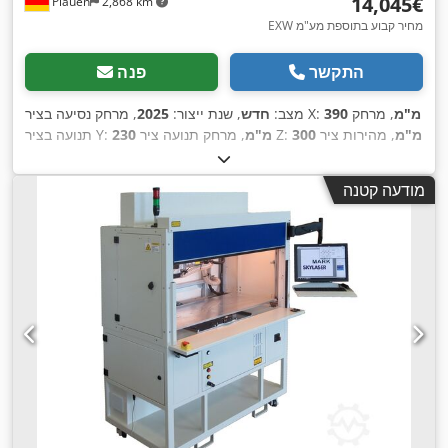
‏14,045 ‏€
Plauen
2,868 km
EXW מחיר קבוע בתוספת מע"מ
התקשר
פנה
390 מ"מ
, מרחק
, מרחק נסיעה בציר X:
מצב:
חדש
, שנת ייצור:
2025
300 מ"מ
, מהירות ציר
, מרחק תנועה ציר Z:
230 מ"מ
תנועה בציר Y:
(בדקה):
2,000 סל"ד
, מהירות ציר (מקסימלית):
24,000 סל"ד
,
משקל כולל:
450 ק"ג
, קוטר הכלי:
14 מ"מ
, משך האחריות:
24
מודעה קטנה
,
חודשים
, כוח:
2 קילוואט (2.72 כ"ס)