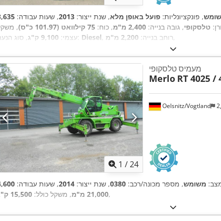
ומש
, פונקציונליות:
פועל באופן מלא
, שנת ייצור:
2013
, שעות עבודה:
רן:
טלסקופי
, גובה בנייה:
2,400 מ"מ
, כוח:
75 קילוואט (101.97 כ"ס)
, משקל
,
, רוחב בנייה:
2,200 מ"מ
Diesel
, סוג הנעה:
עצמי:
9,100 ק"ג
מעמיס טלסקופי
Merlo
RT 4025 /
Oelsnitz/Vogtland
2
1
/
24
צב:
משומש
, מספר מכונה/רכב:
0380
, שנת ייצור:
2014
, שעות עבודה:
,
21,000 מ"מ
, משקל כולל:
15,500 ק"ג