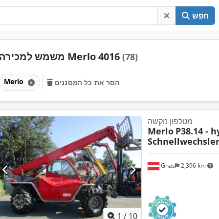
חפש
משמש למכירה Merlo 4016
(78)
Merlo
הסר את כל המסננים
מטלפון נוקשה
Merlo
P38.14 - h
Schnellwechsler
Gnas
2,396 km
1
/
10