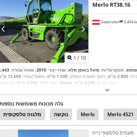
Merlo
RT38.16
Gabersdorf
2,404 
1
/
10
ומש
, פונקציונליות:
פועל באופן מלא
, שנת ייצור:
2010
, שעות עבודה:
ייה:
2,850 מ"מ
, רוחב מסגרת המזלג:
1,500 מ"מ
, משקל עצמי:
12,650 ק"ג
,
, רוחב בנייה:
2,290 מ"מ
Diesel
, סוג הנעה:
אורך כולל:
4,700 מ"מ
גלה מכונות משומשות נוספות
Merlo 4521
Merlo
נוקשה
מלגזה טלסקופית
מעמיס טלסקופי נייח