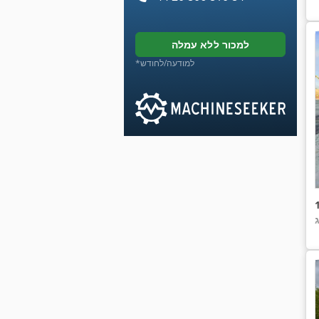
למכור ללא עמלה
*למודעה/לחודש