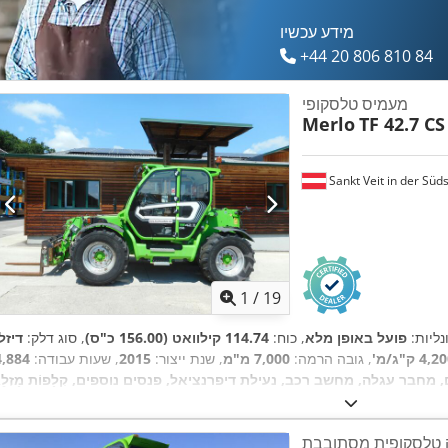
מידע עכשיו
+44 20 806 810 84
מעמיס טלסקופי
Merlo
TF 42.7 CS
Sankt Veit in der Süd
1
/
19
נליות:
פועל באופן מלא
, כוח:
114.74 קילוואט (156.00 כ"ס)
, סוג דלק:
דיזל
4, ק"ג/מ'
, גובה הרמה:
7,000 מ"מ
, שנת ייצור:
2015
, שעות עבודה:
 טלסקופית מסתובבת