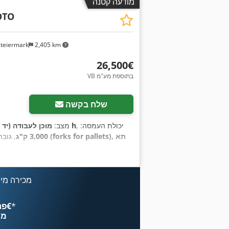
מודעה קטנה
OTO
steiermark
2,405 km
‏26,500 ‏€
VB בתוספת מע"מ
שלח בקשה
, יכולת העמסה:
4,248 h
מצב:
מוכן לעבודה (יד 
3,000 ק"ג
, גוב
מכירה מיי
*
פרסם עכשיו החל מ־‏4.49 ‏€
מח