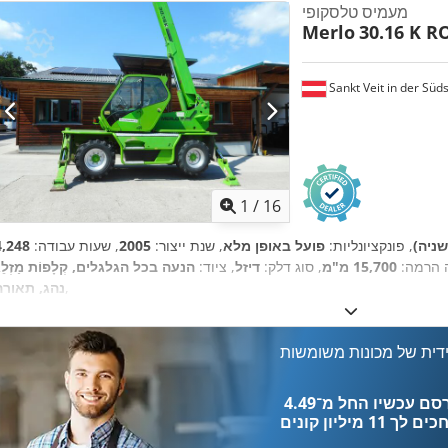
מעמיס טלסקופי
Merlo
30.16 K R
Sankt Veit in der Süd
1
/
16
שניה)
, פונקציונליות:
פועל באופן מלא
, שנת ייצור:
2005
, שעות עבודה:
ה הרמה:
15,700 מ"מ
, סוג דלק:
דיזל
, ציוד:
הנעה בכל הגלגלים, קְלָפוֹת מַזְלֵג (forks for pallets), ת
,
נהג, תאורה
דית של מכונות משומשות
כים לך
11 מיליון קונים