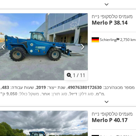
מעמיס טלסקופי נייח
Merlo
P 38.14
Schierling
2,750 k
1
/
11
 מספר מכונה/רכב:
49076380172630
, שנת ייצור:
2019
, שעות עבודה:
,
מ"מ
, סוג דלק:
דיזל
, סוג תורן:
אחר
, משקל כולל:
9,050 ק"ג
מעמיס טלסקופי נייח
Merlo
P 40.17