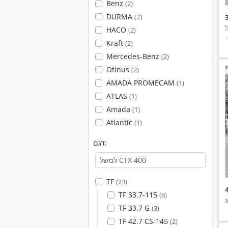
Benz
(2)
DURMA
(2)
HACO
(2)
Kraft
(2)
Mercedes-Benz
(2)
Otinus
(2)
AMADA PROMECAM
(1)
ATLAS
(1)
Amada
(1)
Atlantic
(1)
דגם:
TF
(23)
TF 33.7-115
(6)
TF 33.7 G
(3)
TF 42.7 CS-145
(2)