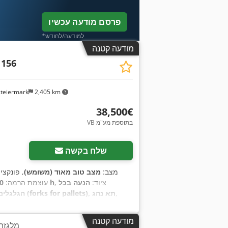
פרסם מודעה עכשיו
*למודעה/לחודש
מודעה קטנה
 156
steiermark
2,405 km
‏38,500 ‏€
VB בתוספת מע"מ
שלח בקשה
מצב:
מצב טוב מאוד (משומש)
, פונקציו
, ציוד:
הנעה בכל
4,884 h
עוצמת הרמה:
200
,
הגלגלים, מחבר עגלה, מחשב רכב, נעילת דיפרנציאל, פנסים נוספים, קְלָפוֹת מַזְלֵג (forks for pallets), תא נהג
מודעה קטנה
מלגזה