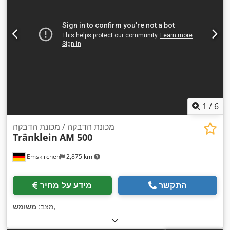
1
/
6
מכונת הדבקה / מכונת הדבקה
Tränklein
AM 500
Emskirchen
2,875 km
התקשר
מידע על מחיר
,
מצב:
משומש