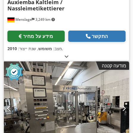
Auxiemba
Kaltleim /
Nassleimetikettierer
Menslage
3,249 km
התקשר
מידע על מחיר
,
מצב:
משומש
, שנת ייצור:
2010
מודעה קטנה