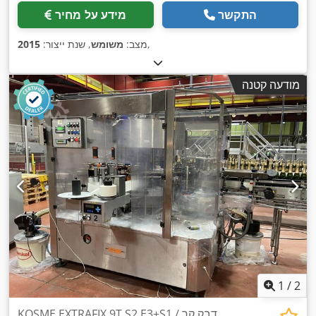
התקשר
מידע על מחיר
,
מצב:
משומש
, שנת ייצור:
2015
מודעה קטנה
1
/
2
KOSME EXTRAFIX 9T S2 E3+S1 דבק קר /