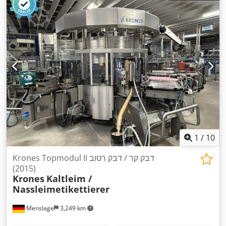
1
/
10
Krones Topmodul II דבק קר / דבק רטוב
(2015)
Krones
Kaltleim /
Nassleimetikettierer
Menslage
3,249 km