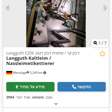
1
/
7
Langguth E206 דבק קר / מתווית דבק רטוב
Langguth
Kaltleim /
Nassleimetikettierer
Menslage
3,249 km
התקשר
מידע על מחיר
,
מצב:
משומש
, שנת ייצור:
2004