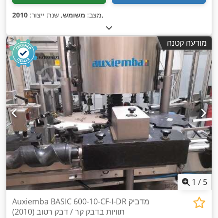
,
מצב:
משומש
, שנת ייצור:
2010
מודעה קטנה
1
/
5
Auxiemba BASIC 600-10-CF-I-DR מדביק
תוויות בדבק קר / דבק רטוב (2010)