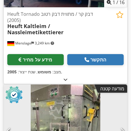
1
/
16
Heuft Tornado דבק קר / מתווית דבק רטוב
(2005)
Heuft
Kaltleim /
Nassleimetikettierer
Menslage
3,249 km
התקשר
מידע על מחיר
,
מצב:
משומש
, שנת ייצור:
2005
מודעה קטנה