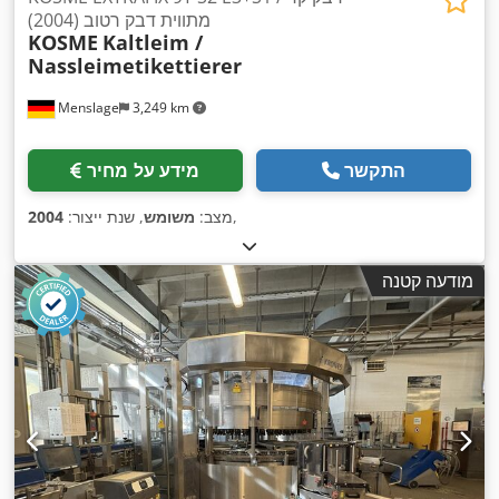
מתווית דבק רטוב (2004)
KOSME
Kaltleim /
Nassleimetikettierer
Menslage
3,249 km
התקשר
מידע על מחיר
,
מצב:
משומש
, שנת ייצור:
2004
מודעה קטנה