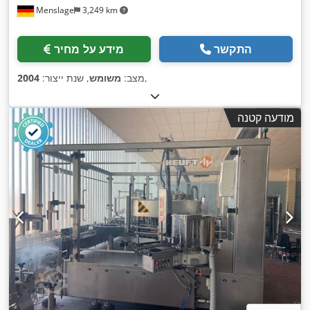
Menslage
3,249 km
התקשר
מידע על מחיר
,
מצב:
משומש
, שנת ייצור:
2004
מודעה קטנה