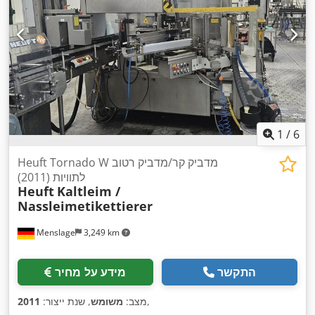
1
/
6
Heuft Tornado W מדביק קר/מדביק רטוב
לתוויות (2011)
Heuft
Kaltleim /
Nassleimetikettierer
Menslage
3,249 km
התקשר
מידע על מחיר
,
מצב:
משומש
, שנת ייצור:
2011