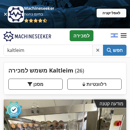
Machineseeker
לאפליקציה
בחינם בחנות
למכירה
חפש
משמש למכירה Kaltleim
(26)
רלוונטיות
מסנן
מודעה קטנה