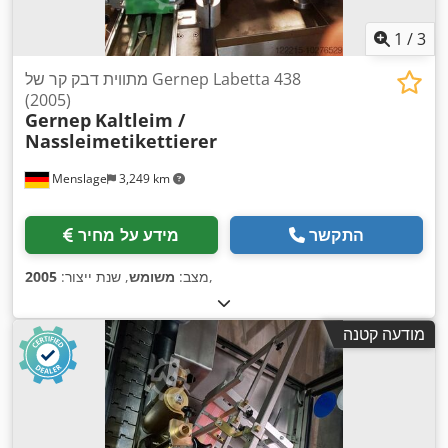
1
/
3
מתווית דבק קר של Gernep Labetta 438
(2005)
Gernep
Kaltleim /
Nassleimetikettierer
Menslage
3,249 km
התקשר
מידע על מחיר
,
מצב:
משומש
, שנת ייצור:
2005
מודעה קטנה