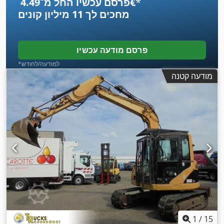
*
פרסם עכשיו החל מ־‏4.49 ‏€
מחכים לך
11 מיליון קונים
פרסם מודעה עכשיו
*למודעה/לחודש
מודעה קטנה
1
/
15