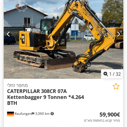
1
/
32
מחפר זחלי
CATERPILLAR
308CR 07A
Kettenbagger 9 Tonnen *4.264
BTH
‏59,900 ‏€
Kaufungen
3,060 km
מחיר קבוע בתוספת מע"מ