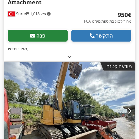
Attachment
‏950 ‏€
Susuz
1,018 km
FCA מחיר קבוע בתוספת מע"מ
התקשר
פנה
,
מצב:
חדש
מודעה קטנה