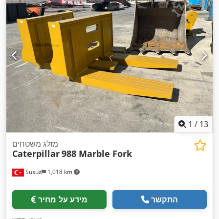
1
/
13
מזלג משטחים
Caterpillar
988 Marble Fork
Susuz
1,018 km
התקשר
מידע על מחיר