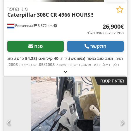
מיני מחפר
Caterpillar
308C CR 4966 HOURS!!
‏26,900 ‏€
Roosendaal
3,372 km
מחיר קבוע בתוספת מע"מ
התקשר
פנה
מצב:
מצב טוב מאוד (משומש)
, כוח:
40 קילוואט (54.38 כ"ס)
, סוג
דלק:
דיזל
, צבע:
צהוב
, רישום ראשוני:
05/2008
, שנת ייצור:
2008
,
,
4,966 h
שעות עבודה:
מודעה קטנה