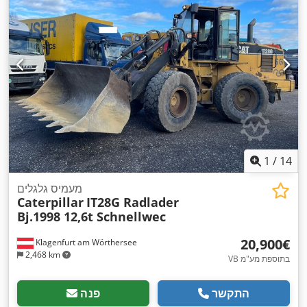
1
/
14
מעמיס גלגלים
Caterpillar
IT28G Radlader
Bj.1998 12,6t Schnellwec
‏20,900 ‏€
Klagenfurt am Wörthersee
2,468 km
VB בתוספת מע"מ
התקשר
פנה