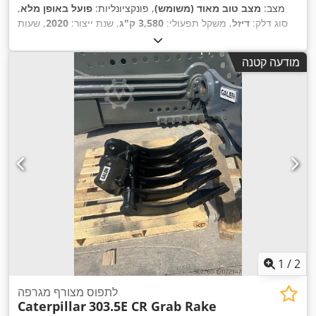
מצב:
מצב טוב מאוד (משומש)
, פונקציונליות:
פועל באופן מלא
,
סוג דלק:
דיזל
, משקל תפעולי:
3,580 ק"ג
, שנת ייצור:
2020
, שעות
,
, ציוד:
מסילות גומי
2,434 h
עבודה:
מודעה קטנה
1
/
2
לתפוס מצורף מגרפה
Caterpillar
303.5E CR Grab Rake