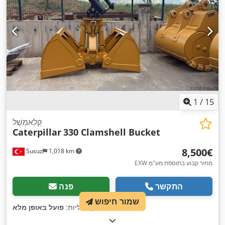
1
/
15
קְלַאמְשֵׁל
Caterpillar
330 Clamshell Bucket
‏8,500 ‏€
Susuz
1,018 km
EXW מחיר קבוע בתוספת מע"מ
התקשר
פנה
שמור חיפוש
,
מצב:
חדש
, פונקציונליות:
פועל באופן מלא