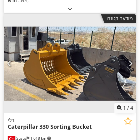
,
מצב:
חדש
מודעה קטנה
1
/
4
דלי
Caterpillar
330 Sorting Bucket
Susuz
1,018 km