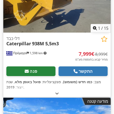
1
/
15
דלי כבד
Caterpillar
938M 5,5m3
‏7,999 ‏€
Πρόμαχοι
1,598 km
‏8,999 ‏€
מחיר קבוע בתוספת מע"מ
התקשר
פנה
מצב:
כמו חדש (משומש)
, פונקציונליות:
פועל באופן מלא
, שנת
,
ייצור:
2019
מודעה קטנה