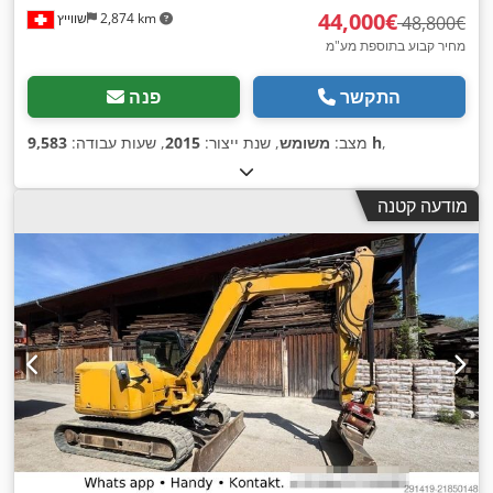
‏44,000 ‏€
2,874 km
שווייץ
‏48,800 ‏€
מחיר קבוע בתוספת מע"מ
התקשר
פנה
,
9,583 h
מצב:
משומש
, שנת ייצור:
2015
, שעות עבודה:
מודעה קטנה