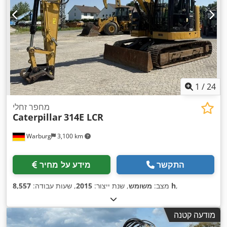
1
/
24
מחפר זחלי
Caterpillar
314E LCR
Warburg
3,100 km
התקשר
מידע על מחיר
,
8,557 h
מצב:
משומש
, שנת ייצור:
2015
, שעות עבודה:
מודעה קטנה