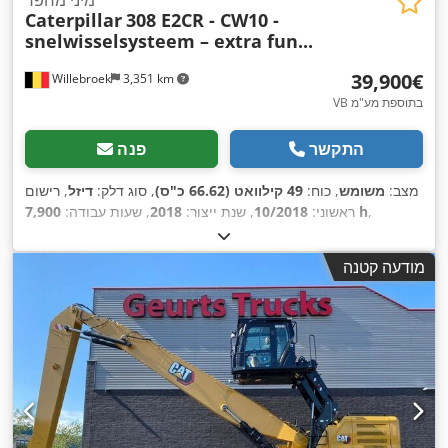
Caterpillar
308 E2CR - CW10 -
snelwisselsysteem – extra fun...
‏39,900 ‏€
Willebroek
3,351 km
VB בתוספת מע"מ
התקשר
פנה
מצב:
משומש
, כוח:
49 קילוואט (66.62 כ"ס)
, סוג דלק:
דיזל
, רישום
,
7,900 h
ראשוני:
10/2018
, שנת ייצור:
2018
, שעות עבודה:
מודעה קטנה