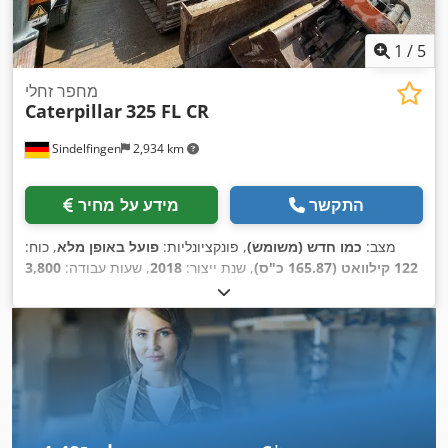
1
/
5
מחפר זחלי
Caterpillar
325 FL CR
Sindelfingen
2,934 km
התקשר
מידע על מחיר
מצב:
כמו חדש (משומש)
, פונקציונליות:
פועל באופן מלא
, כוח:
122 קילוואט (165.87 כ"ס)
, שנת ייצור:
2018
, שעות עבודה:
3,800
,
, ציוד:
מיזוג אוויר
h