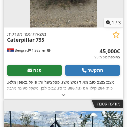
1
/
3
משאית עפר מפרקית
Caterpillar
735
‏45,000 ‏€
Beograd
1,983 km
VB בתוספת מע"מ
התקשר
פנה
מצב:
מצב טוב מאוד (משומש)
, פונקציונליות:
פועל באופן מלא
,
כוח:
284 קילוואט (386.13 כ"ס)
, צבע:
לבן
, משקל טעינה מרבי:
, מספר מכונה/רכב:
40,000 ק"ג
, שנת ייצור:
2007
CAT00735JB1N00920
,
מודעה קטנה