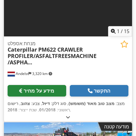
1
/
15
מנחת אספלט
Caterpillar
PM622 CRAWLER
PROFILER/ASFALTFREESMACHINE
/ASPHA...
Andelst
3,320 km
התקשר
מידע על מחיר
מצב:
מצב טוב מאוד (משומש)
, סוג דלק:
דיזל
, צבע:
צהוב
, רישום
,
ראשוני:
01/2018
, שנת ייצור:
2018
מודעה קטנה