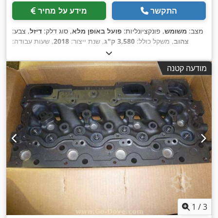
התקשר
מידע על מחיר
מצב:
משומש
, פונקציונליות:
פועל באופן מלא
, סוג דלק:
דיזל
, צבע:
צהוב
, משקל כולל:
3,580 ק"ג
, שנת ייצור:
2018
, שעות עבודה:
,
, ציוד:
את חפירה סטנדרטית
4,200 h
מודעה קטנה
1
/
3