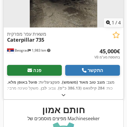
1
/
4
משאית עפר מפרקית
Caterpillar
735
‏45,000 ‏€
Beograd
1,983 km
VB בתוספת מע"מ
התקשר
פנה
מצב:
מצב טוב מאוד (משומש)
, פונקציונליות:
פועל באופן מלא
,
כוח:
284 קילוואט (386.13 כ"ס)
, צבע:
לבן
, משקל טעינה מרבי:
, מספר מכונה/רכב:
40,000 ק"ג
, שנת ייצור:
2007
CAT00735VB1N00936
,
חותם אמון
מפיצים מוסמכים של Machineseeker