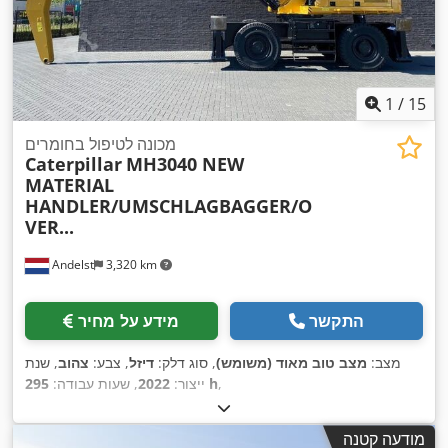
1
/
15
מכונה לטיפול בחומרים
Caterpillar
MH3040 NEW
MATERIAL
HANDLER/UMSCHLAGBAGGER/O
VER...
Andelst
3,320 km
התקשר
מידע על מחיר
מצב:
מצב טוב מאוד (משומש)
, סוג דלק:
דיזל
, צבע:
צהוב
, שנת
,
295 h
ייצור:
2022
, שעות עבודה:
מודעה קטנה