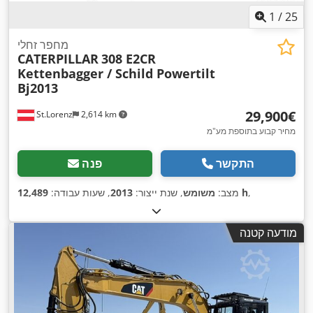
1
/
25
מחפר זחלי
CATERPILLAR
308 E2CR
Kettenbagger / Schild Powertilt
Bj2013
‏29,900 ‏€
St.Lorenz
2,614 km
מחיר קבוע בתוספת מע"מ
התקשר
פנה
,
12,489 h
מצב:
משומש
, שנת ייצור:
2013
, שעות עבודה:
מודעה קטנה