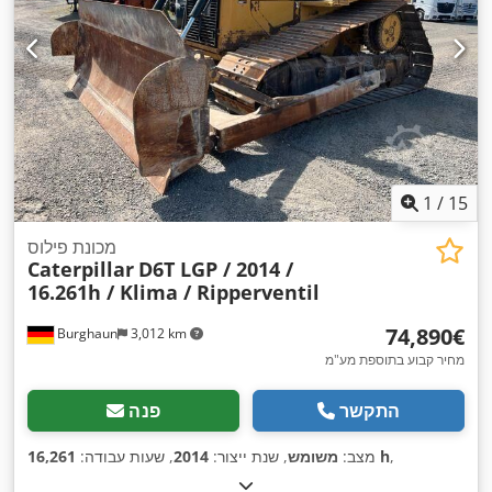
1
/
15
מכונת פילוס
Caterpillar
D6T LGP / 2014 /
16.261h / Klima / Ripperventil
‏74,890 ‏€
Burghaun
3,012 km
מחיר קבוע בתוספת מע"מ
התקשר
פנה
,
16,261 h
מצב:
משומש
, שנת ייצור:
2014
, שעות עבודה: