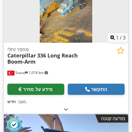
1
/
3
מחפר זחלי
Caterpillar
336 Long Reach
Boom-Arm
Susuz
1,018 km
התקשר
מידע על מחיר
,
מצב:
חדש
מודעה קטנה