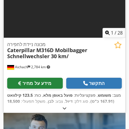
1
/
28
מכונה ניידת לחפירה
Caterpillar
M316D Mobilbagger
Schnellwechsler 30 km/
Aichach
2,784 km
התקשר
מידע על מחיר
מצב:
משומש
, פונקציונליות:
פועל באופן מלא
, כוח:
123.5 קילוואט
(167.91 כ"ס)
, סוג דלק:
דיזל
, צבע:
לבן
, משקל תפעולי:
18,500
, ציוד:
הידראוליקה,
11,000 h
ק"ג
, שנת ייצור:
2010
, שעות עבודה:
,
זרוע מתכווננת, מיזוג אוויר