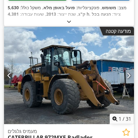
מצב:
משומש
, פונקציונליות:
פועל באופן מלא
, משקל כולל:
5,630
, ציוד:
הנעה בכל
4,381 h
ק"ג
, שנת ייצור:
2013
, שעות עבודה:
,
הגלגלים, קְלָפוֹת מַזְלֵג (forks for pallets)
מודעה קטנה
1
/
31
מעמיס גלגלים
CATERPILLAR
972MXE Radlader