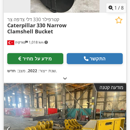
1
/
8
קטרפילר 330 דלי צדפה צר
Caterpillar
330 Narrow
Clamshell Bucket
1,018 km
טורקיה
התקשר
מידע על מחיר
,
שנת ייצור:
2022
, מצב:
חדש
מודעה קטנה