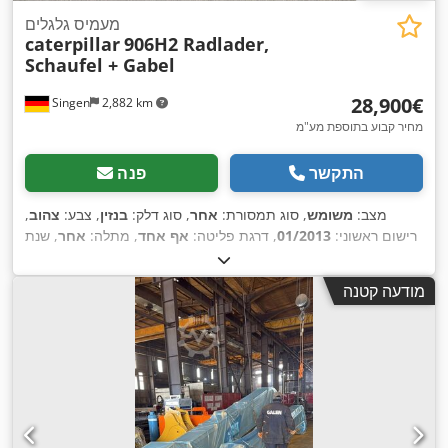
מעמיס גלגלים
caterpillar
906H2 Radlader,
Schaufel + Gabel
‏28,900 ‏€
Singen
2,882 km
מחיר קבוע בתוספת מע"מ
התקשר
פנה
מצב:
משומש
, סוג תמסורת:
אחר
, סוג דלק:
בנזין
, צבע:
צהוב
,
רישום ראשוני:
01/2013
, דרגת פליטה:
אף אחד
, מתלה:
אחר
, שנת
,
, תא נהג:
אחר
3,700 h
ייצור:
2013
, שעות עבודה:
מודעה קטנה