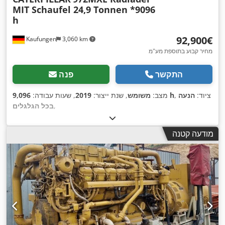
MIT Schaufel 24,9 Tonnen *9096
h
‏92,900 ‏€
Kaufungen
3,060 km
מחיר קבוע בתוספת מע"מ
התקשר
פנה
, ציוד:
הנעה
9,096 h
מצב:
משומש
, שנת ייצור:
2019
, שעות עבודה:
,
בכל הגלגלים
מודעה קטנה