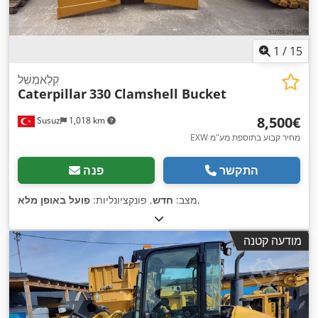
1
/
15
קְלַאמְשֵׁל
Caterpillar
330 Clamshell Bucket
‏8,500 ‏€
Susuz
1,018 km
EXW מחיר קבוע בתוספת מע"מ
התקשר
פנה
,
מצב:
חדש
, פונקציונליות:
פועל באופן מלא
מודעה קטנה