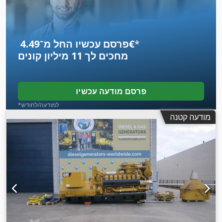
*
פרסם עכשיו החל מ־‏4.49 ‏€
מחכים לך
11 מיליון קונים
פרסם מודעה עכשיו
*למודעה/לחודש
מודעה קטנה