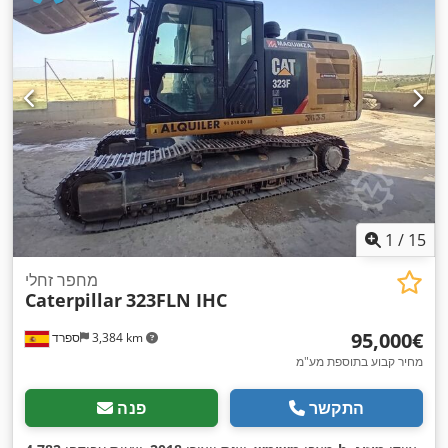
1
/
15
מחפר זחלי
Caterpillar
323FLN IHC
‏95,000 ‏€
3,384 km
ספרד
מחיר קבוע בתוספת מע"מ
התקשר
פנה