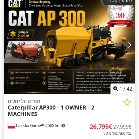
מודעה קטנה
1
/
42
מפרס על זחלים
Caterpillar
AP300 - 1 OWNER - 2
MACHINES
‏26,795 ‏€
Łaziska Górne
2,508 km
‏27,995 ‏€
VB בתוספת מע"מ