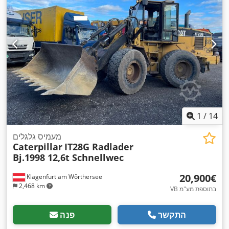
1,988 מ"מ
, גובה כולל:
1,537 מ"מ
, מהירות סיבוב (מקסימלית):
,
, סוג קירור:
מים
Caterpillar
, יצרן מנועים:
1,200 סל"ד
1
/
14
מעמיס גלגלים
Caterpillar
IT28G Radlader
Bj.1998 12,6t Schnellwec
‏20,900 ‏€
Klagenfurt am Wörthersee
2,468 km
VB בתוספת מע"מ
התקשר
פנה