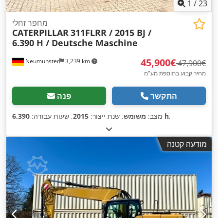
1
/
23
מחפר זחלי
CATERPILLAR
311FLRR / 2015 BJ /
6.390 H / Deutsche Maschine
‏45,900 ‏€
Neumünster
3,239 km
‏47,900 ‏€
מחיר קבוע בתוספת מע"מ
התקשר
פנה
,
6,390 h
מצב:
משומש
, שנת ייצור:
2015
, שעות עבודה:
מודעה קטנה