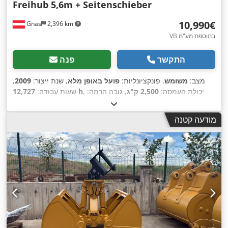
Freihub 5,6m + Seitenschieber
‏10,990 ‏€
Gnas
2,396 km
VB בתוספת מע"מ
התקשר
פנה
מצב:
משומש
, פונקציונליות:
פועל באופן מלא
, שנת ייצור:
2009
,
, יכולת העמסה:
2,500 ק"ג
, גובה הרמה:
12,727 h
שעות עבודה:
5,600 מ"מ
, סוג דלק:
דיזל
, סוג תורן:
טריפלקס
, גובה בנייה:
2,370
,
Diesel
, סוג הנעה:
מ"מ
, כוח:
38 קילוואט (51.67 כ"ס)
מודעה קטנה