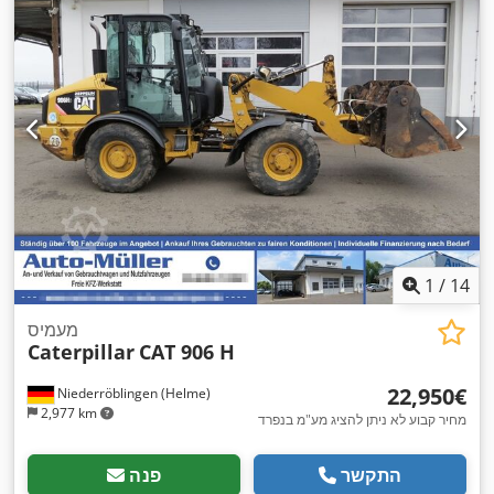
1
/
14
מעמיס
Caterpillar
CAT 906 H
‏22,950 ‏€
Niederröblingen (Helme)
2,977 km
מחיר קבוע לא ניתן להציג מע"מ בנפרד
התקשר
פנה