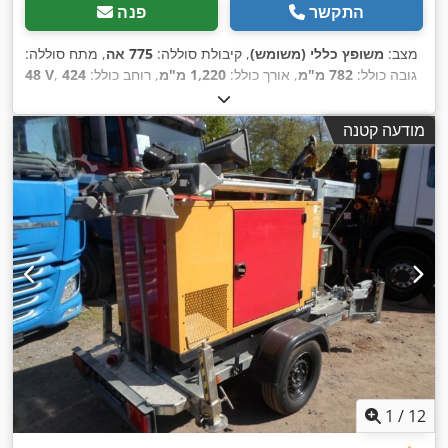
התקשר
פנה
מצב:
משופץ כללי (משומש)
, קיבולת סוללה:
775 אה
, מתח סוללה:
, גובה כולל:
782 מ"מ
, אורך כולל:
1,220 מ"מ
, רוחב כולל:
424
48 V
,
מ"מ
מודעה קטנה
1
/
12