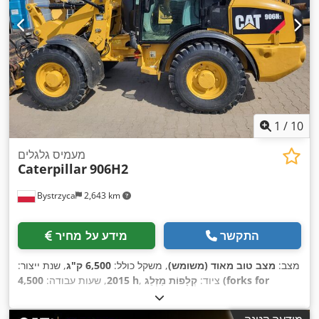
1
/
10
מעמיס גלגלים
Caterpillar
906H2
Bystrzyca
2,643 km
התקשר
מידע על מחיר
מצב:
מצב טוב מאוד (משומש)
, משקל כולל:
6,500 ק"ג
, שנת ייצור:
, ציוד:
קְלָפוֹת מַזְלֵג (forks for
4,500 h
2015
, שעות עבודה:
pallets)
,