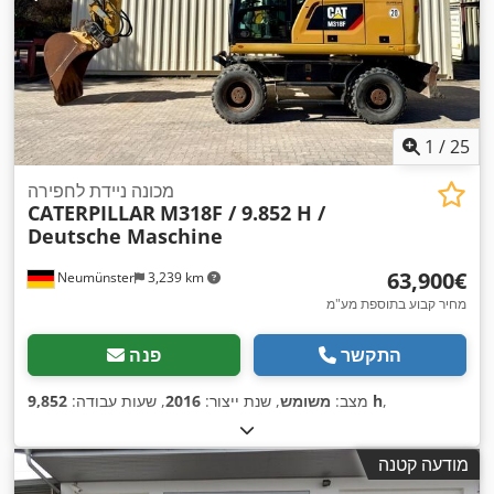
1
/
25
מכונה ניידת לחפירה
CATERPILLAR
M318F / 9.852 H /
Deutsche Maschine
‏63,900 ‏€
Neumünster
3,239 km
מחיר קבוע בתוספת מע"מ
התקשר
פנה
,
9,852 h
מצב:
משומש
, שנת ייצור:
2016
, שעות עבודה:
מודעה קטנה