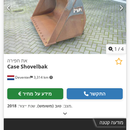
1
/
4
את חפירה
Case
Shovelbak
Deventer
3,314 km
התקשר
מידע על מחיר
,
מצב:
טוב (משומש)
, שנת ייצור:
2018
מודעה קטנה