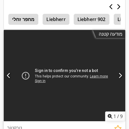
Lieb
Liebherr 902
Liebherr
מחפר זחלי
a
מודעה קטנה
1
/
9
טְרַקטוֹר