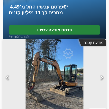
*
פרסם עכשיו החל מ־‏4.49 ‏€
מחכים לך
11 מיליון קונים
פרסם מודעה עכשיו
*למודעה/לחודש
מודעה קטנה