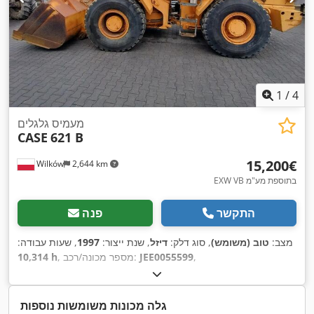
1
/
4
מעמיס גלגלים
CASE
621 B
‏15,200 ‏€
Wilków
2,644 km
EXW VB בתוספת מע"מ
התקשר
פנה
מצב:
טוב (משומש)
, סוג דלק:
דיזל
, שנת ייצור:
1997
, שעות עבודה:
,
JEE0055599
, מספר מכונה/רכב:
10,314 h
גלה מכונות משומשות נוספות