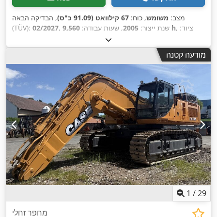
מצב:
משומש
, כוח:
67 קילוואט (91.09 כ"ס)
, הבדיקה הבאה
, ציוד:
9,560 h
, שנת ייצור:
2005
, שעות עבודה:
02/2027
(TÜV):
,
הנעה בכל הגלגלים, מיזוג אוויר, תא נהג
מודעה קטנה
1
/
29
מחפר זחלי