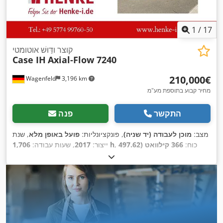
1
/
17
קוצר ודַּוּשׁ אוטומטי
Case IH
Axial-Flow 7240
‏210,000 ‏€
Wagenfeld
3,196 km
מחיר קבוע בתוספת מע"מ
התקשר
פנה
מצב:
מוכן לעבודה (יד שניה)
, פונקציונליות:
פועל באופן מלא
, שנת
, כוח:
366 קילוואט (497.62
1,706 h
ייצור:
2017
, שעות עבודה:
כ"ס)
, סוג דלק:
דיזל
, מהירות מרבית:
30 קמ"ש
, רישום ראשוני:
, גודל צמיג אחורי:
07/2026
, הבדיקה הבאה (TÜV):
07/2017
, ציוד:
חותך לפתית,
YHG233775
, מספר מכונה/רכב:
500/85 R24
,
מחבר עגלה, מיזוג אוויר, תא נהג, תאורה