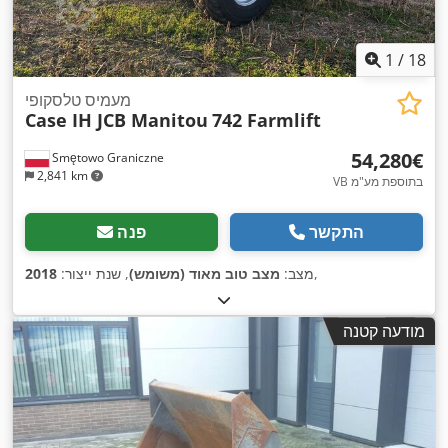
1
/
18
מעמיס טלסקופי
Case IH JCB Manitou
742 Farmlift
‏54,280 ‏€
Smętowo Graniczne
2,841 km
VB בתוספת מע"מ
התקשר
פנה
,
מצב:
מצב טוב מאוד (משומש)
, שנת ייצור:
2018
מודעה קטנה