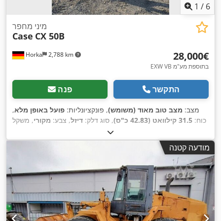
1
/
6
מיני מחפר
Case
CX 50B
‏28,000 ‏€
Horka
2,788 km
EXW VB בתוספת מע"מ
התקשר
פנה
מצב:
מצב טוב מאוד (משומש)
, פונקציונליות:
פועל באופן מלא
,
כוח:
31.5 קילוואט (42.83 כ"ס)
, סוג דלק:
דיזל
, צבע:
מקורי
, משקל
כולל:
4,945 ק"ג
, מצב השרשרת:
60 אחוז
, שנת ייצור:
2012
, שעות
,
, ציוד:
תא נהג
4,490 h
עבודה:
מודעה קטנה