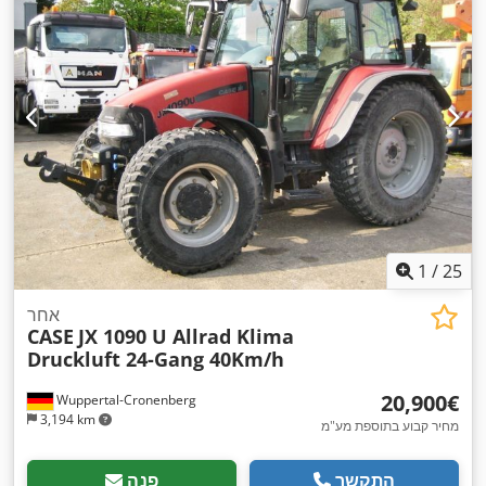
1
/
25
אחר
CASE
JX 1090 U Allrad Klima
Druckluft 24-Gang 40Km/h
‏20,900 ‏€
Wuppertal-Cronenberg
3,194 km
מחיר קבוע בתוספת מע"מ
התקשר
פנה