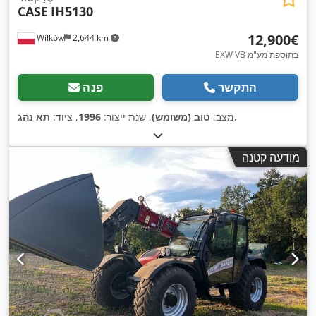
CASE
IH5130
‏12,900 ‏€
Wilków
2,644 km
EXW VB בתוספת מע"מ
התקשר
פנה
,
מצב:
טוב (משומש)
, שנת ייצור:
1996
, ציוד:
תא נהג
מודעה קטנה