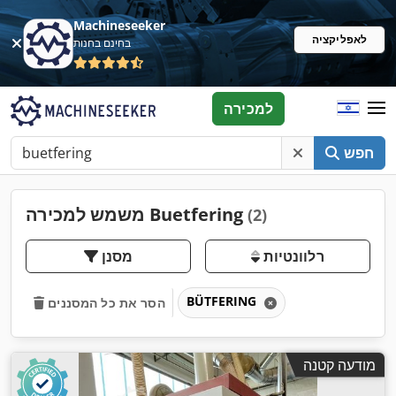
Machineseeker
לאפליקציה
בחינם בחנות
למכירה
חפש
משמש למכירה Buetfering
(2)
רלוונטיות
מסנן
BÜTFERING
הסר את כל המסננים
מודעה קטנה