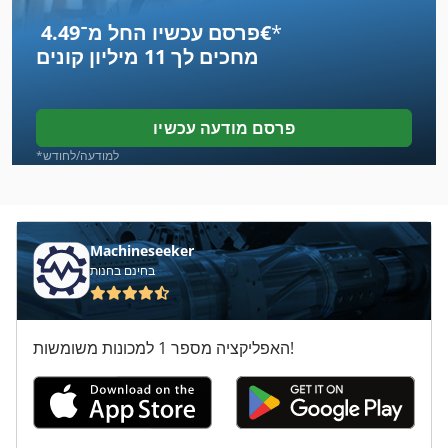
*
פרסם עכשיו החל מ־‏4.49 ‏€
Vrb
מחכים לך
11 מיליון קונים
Waben
אף אחד
פרסם מודעה עכשיו
במחט במכונת
*למודעה/לחודש
בעירה
ברואר
Machineseeker
בחינם בחנות
בתי יציקה
גמיש
האפליקציה מספר 1 למכונות משומשות!
הוספת
הטבלה התקפה
עיתון