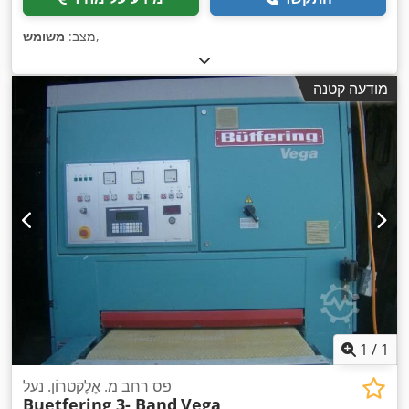
,
מצב:
משומש
מודעה קטנה
1
/
1
פס רחב מ. אֶלֶקטרוֹן. נַעַל
Buetfering 3- Band
Vega