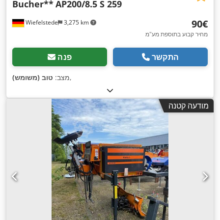
Bucher**
AP200/8.5 S 259
‏90 ‏€
Wiefelstede
3,275 km
מחיר קבוע בתוספת מע"מ
התקשר
פנה
,
מצב:
טוב (משומש)
מודעה קטנה