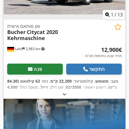
1
/
13
ואן מותאם אישית
Bucher
Citycat 2020
Kehrmaschine
‏12,900 ‏€
Lahr
2,983 km
מחיר קבוע בתוספת מע"מ
התקשר
פנה
מצב:
משומש
, קילומטראז':
22,200 ק"מ
, כוח:
62 קילוואט (84.30
כ"ס)
, רישום ראשוני:
02/2008
, סוג דלק:
דיזל
, משקל כולל:
4,500
,
ק"ג
, צבע:
כתום
, דרגת פליטה:
יורו 3
, מספר מושבים:
2