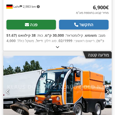
‏6,900 ‏€
Lahr
2,983 km
מחיר קבוע בתוספת מע"מ
התקשר
פנה
מצב:
משומש
, קילומטראז':
30,000 ק"מ
, כוח:
38 קילוואט (51.67
כ"ס)
, רישום ראשוני:
02/1999
, סוג דלק:
דיזל
, משקל כולל:
4,000
,
ק"ג
, צבע:
כתום
, מספר מושבים:
2
מודעה קטנה