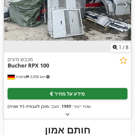
1
/
8
מכבש מיצים
Bucher
RPX 100
3,006 km
גרמניה
מידע על מחיר
,
שנת ייצור:
1989
, מצב:
מוכן לעבודה (יד שניה)
חותם אמון