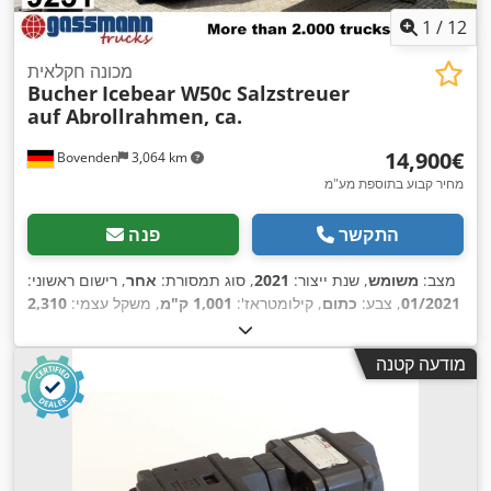
1
/
12
מכונה חקלאית
Bucher
Icebear W50c Salzstreuer
auf Abrollrahmen, ca.
‏14,900 ‏€
Bovenden
3,064 km
מחיר קבוע בתוספת מע"מ
התקשר
פנה
מצב:
משומש
, שנת ייצור:
2021
, סוג תמסורת:
אחר
, רישום ראשוני:
01/2021
, צבע:
כתום
, קילומטראז':
1,001 ק"מ
, משקל עצמי:
2,310
,
ק"ג
, תא נהג:
אחר
מודעה קטנה