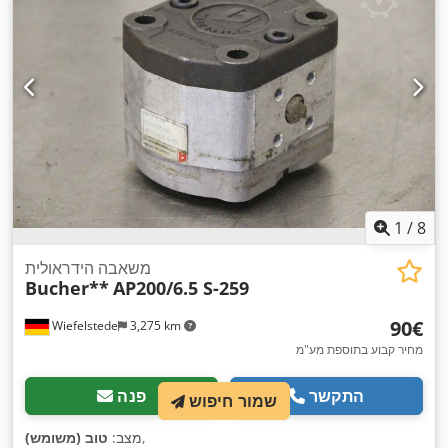
1
/
8
משאבה הידראולית
Bucher**
AP200/6.5 S-259
‏90 ‏€
Wiefelstede
3,275 km
מחיר קבוע בתוספת מע"מ
התקשר
פנה
שמור חיפוש
,
מצב:
טוב (משומש)