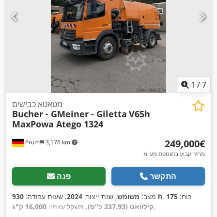
1
/
7
מטאטא כבישים
Bucher - GMeiner - Giletta
V65h
MaxPowa Atego 1324
‏249,000 ‏€
Prüm
3,176 km
מחיר קבוע בתוספת מע"מ
התקשר
פנה
, כוח:
175
930 h
מצב:
משומש
, שנת ייצור:
2024
, שעות עבודה:
,
קילוואט (237.93 כ"ס)
, משקל עצמי:
16,000 ק"ג