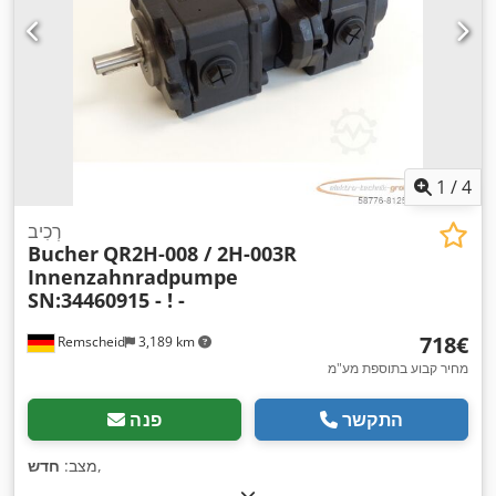
1
/
4
רְכִיב
Bucher
QR2H-008 / 2H-003R
Innenzahnradpumpe
SN:34460915 - ! -
‏718 ‏€
Remscheid
3,189 km
מחיר קבוע בתוספת מע"מ
התקשר
פנה
,
מצב:
חדש