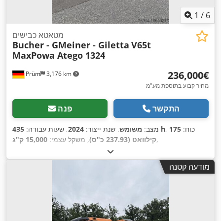
1
/
6
מטאטא כבישים
Bucher - GMeiner - Giletta
V65t
MaxPowa Atego 1324
‏236,000 ‏€
Prüm
3,176 km
מחיר קבוע בתוספת מע"מ
התקשר
פנה
, כוח:
175
435 h
מצב:
משומש
, שנת ייצור:
2024
, שעות עבודה:
,
קילוואט (237.93 כ"ס)
, משקל עצמי:
15,000 ק"ג
מודעה קטנה