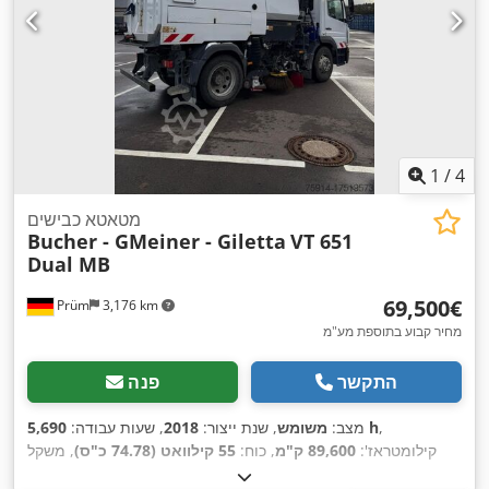
1
/
4
מטאטא כבישים
Bucher - GMeiner - Giletta
VT 651
Dual MB
‏69,500 ‏€
Prüm
3,176 km
מחיר קבוע בתוספת מע"מ
התקשר
פנה
,
5,690 h
מצב:
משומש
, שנת ייצור:
2018
, שעות עבודה:
קילומטראז':
89,600 ק"מ
, כוח:
55 קילוואט (74.78 כ"ס)
, משקל
,
עצמי:
15,000 ק"ג