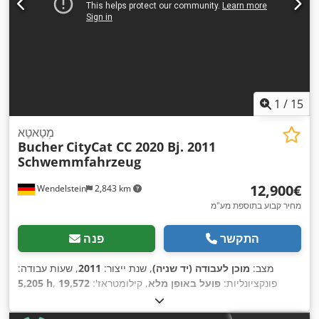
1
/
15
מְטַאטֵא
Bucher
CityCat CC 2020 Bj. 2011
Schwemmfahrzeug
‏12,900 ‏€
Wendelstein
2,843 km
מחיר קבוע בתוספת מע"מ
התקשר
פנה
מצב:
מוכן לעבודה (יד שניה)
, שנת ייצור:
2011
, שעות עבודה:
, פונקציונליות:
פועל באופן מלא
, קילומטראז':
19,572
5,205 h
ק"מ
, כוח:
62 קילוואט (84.30 כ"ס)
, סוג דלק:
דיזל
, צבע:
לבן
,
, דלק:
דיזל
, סוג תמסורת:
הידרוסטטי
, מתלה:
4x2
תצורת סרן: