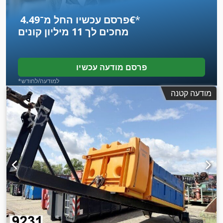
*
פרסם עכשיו החל מ־‏4.49 ‏€
מחכים לך
11 מיליון קונים
פרסם מודעה עכשיו
*למודעה/לחודש
מודעה קטנה