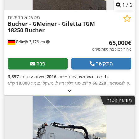
1
/
6
מטאטא כבישים
Bucher - GMeiner - Giletta
TGM
18250 Bucher
‏65,000 ‏€
Prüm
3,176 km
מחיר קבוע בתוספת מע"מ
התקשר
פנה
,
3,597 h
מצב:
משומש
, שנת ייצור:
2016
, שעות עבודה:
,
קילומטראז':
66,228 ק"מ
, סוג דלק:
דיזל
, משקל עצמי:
18,000 ק"ג
מודעה קטנה