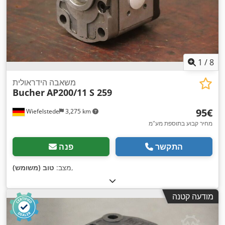
1
/
8
משאבה הידראולית
Bucher
AP200/11 S 259
‏95 ‏€
Wiefelstede
3,275 km
מחיר קבוע בתוספת מע"מ
התקשר
פנה
,
מצב:
טוב (משומש)
מודעה קטנה