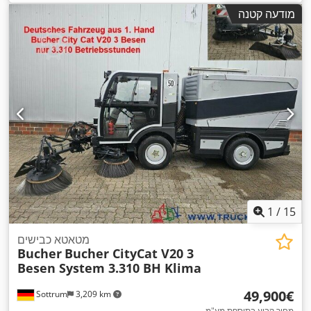
מודעה קטנה
1
/
15
מטאטא כבישים
Bucher
Bucher CityCat V20 3
Besen System 3.310 BH Klima
‏49,900 ‏€
Sottrum
3,209 km
מחיר קבוע בתוספת מע"מ