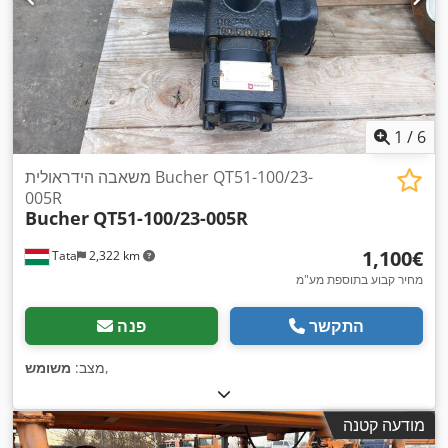
1
/
6
משאבה הידראולית Bucher QT51-100/23-
005R
Bucher
QT51-100/23-005R
‏1,100 ‏€
Tata
2,322 km
מחיר קבוע בתוספת מע"מ
התקשר
פנה
,
מצב:
משומש
מודעה קטנה