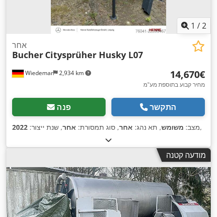
1
/
2
אחר
Bucher
Citysprüher Husky L07
‏14,670 ‏€
Wiedemar
2,934 km
מחיר קבוע בתוספת מע"מ
התקשר
פנה
,
מצב:
משומש
, תא נהג:
אחר
, סוג תמסורת:
אחר
, שנת ייצור:
2022
מודעה קטנה