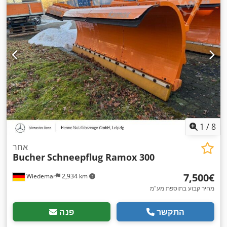
1
/
8
אחר
Bucher
Schneepflug Ramox 300
‏7,500 ‏€
Wiedemar
2,934 km
מחיר קבוע בתוספת מע"מ
התקשר
פנה