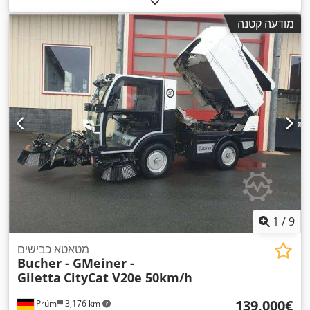
מודעה קטנה
1
/
9
מטאטא כבישים
Bucher - GMeiner -
Giletta
CityCat V20e 50km/h
‏139,000 ‏€
Prüm
3,176 km