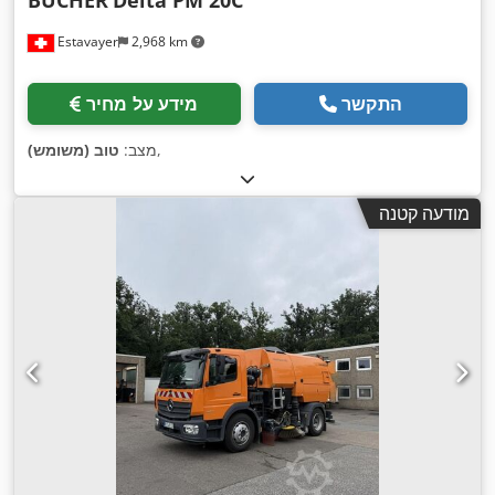
BUCHER
Delta PM 20C
Estavayer
2,968 km
התקשר
מידע על מחיר
,
מצב:
טוב (משומש)
מודעה קטנה