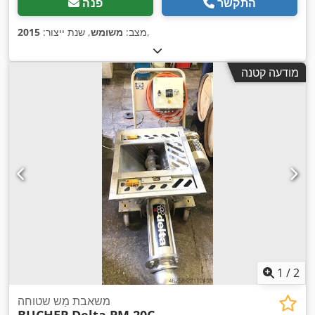
התקשר
פנה
,
מצב:
משומש
, שנת ייצור:
2015
מודעה קטנה
1
/
2
משאבת מַש שטוחה