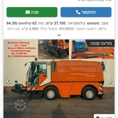
התקשר
פנה
מצב:
משומש
, קילומטראז':
27,105 ק"מ
, כוח:
62 קילוואט (84.30
כ"ס)
, רישום ראשוני:
03/2022
, משקל כולל:
4,800 ק"ג
, סוג דלק:
, משקל טעינה מרבי:
1,850 ק"ג
,
4x2
דיזל
, צבע:
כסוף
, תצורת סרן:
, בסיס
11/2026
, הבדיקה הבאה (TÜV):
משקל עצמי:
2,950 ק"ג
מודעה קטנה
גלגלים:
1,900 מ"מ
, בלמים:
אחר
, תא נהג:
קבינת יום
, סוג
תמסורת:
אוטומטי
, דרגת פליטה:
יורו 6
, מספר מושבים:
2
, ציוד:
בקרת שיוט, חיישני חניה, מחשב רכב, מיזוג אוויר, מסנן פיח,
,
פנסים נוספים, תא נהג