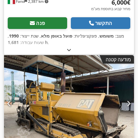
‏6,000 ‏€
Fano
2,387 km
מחיר קבוע בתוספת מע"מ
התקשר
פנה
מצב:
משומש
, פונקציונליות:
פועל באופן מלא
, שנת ייצור:
1990
,
,
1,681 h
שעות עבודה:
מודעה קטנה