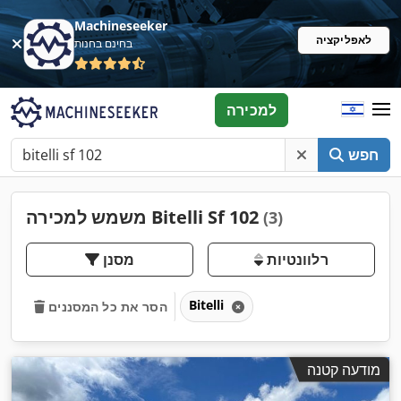
Machineseeker
לאפליקציה
בחינם בחנות
למכירה
חפש
משמש למכירה Bitelli Sf 102
(3)
רלוונטיות
מסנן
Bitelli
הסר את כל המסננים
מודעה קטנה