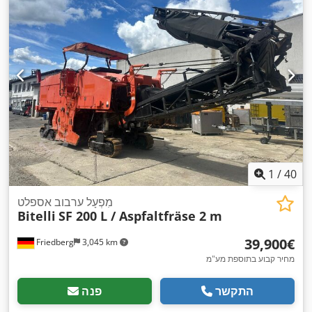
1
/
40
מִפְעָל ערבוב אספלט
Bitelli
SF 200 L / Aspfaltfräse 2 m
‏39,900 ‏€
Friedberg
3,045 km
מחיר קבוע בתוספת מע"מ
התקשר
פנה