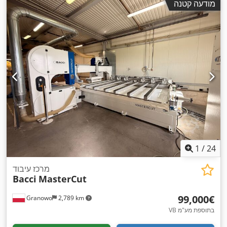
מודעה קטנה
1
/
24
מרכז עיבוד
Bacci
MasterCut
‏99,000 ‏€
Granowo
2,789 km
VB בתוספת מע"מ