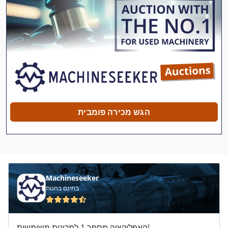
Flottjet 2000
Jansen
Jet
Jet Dc 900
Jet Ghb 1330
Jet Ghb 1340 A
הגש מכירה פומבית
Jet Jbos 5
Jet Jsg 96
Jet Jssg
Machineseeker
Jet Jssg 10
בחינם בחנות
Jet Jwl 1442
האפליקציה מספר 1 למכונות משומשות!