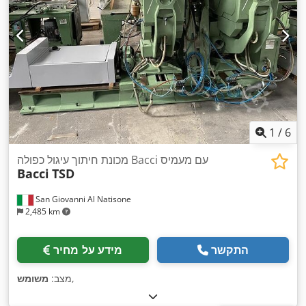
1
/
6
מכונת חיתוך עיגול כפולה Bacci עם מעמיס
Bacci
TSD
San Giovanni Al Natisone
2,485 km
התקשר
מידע על מחיר
,
מצב:
משומש