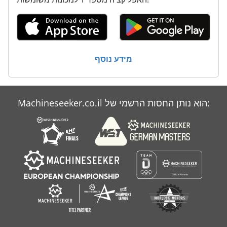
Josting
Schaublin
Selco Biesse
מידע נוסף
Tacchella
בלוק דבק
Machineseeker.co.il הוא נותן החסות הרשמי של:
בתי יציקה
פסים