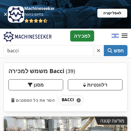
Machineseeker
לאפליקציה
בחינם בחנות
למכירה
חפש
משמש למכירה Bacci
(39)
רלוונטיות
מסנן
BACCI
הסר את כל המסננים
מודעה קטנה