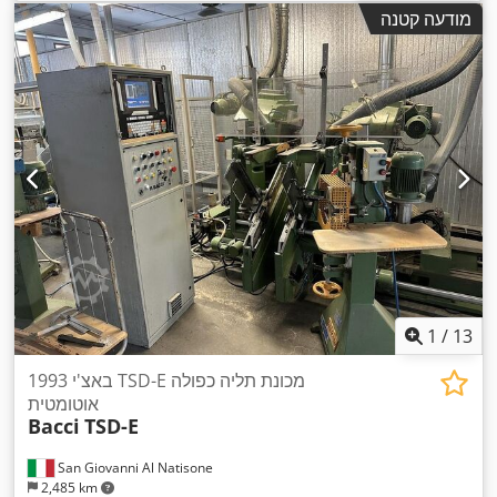
מודעה קטנה
1
/
13
1993 באצ'י TSD-E מכונת תליה כפולה
אוטומטית
Bacci
TSD-E
San Giovanni Al Natisone
2,485 km