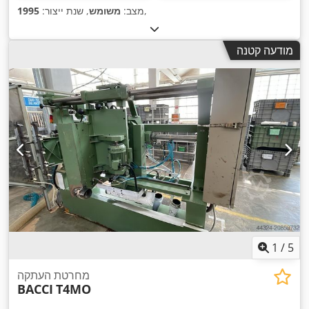
,
מצב:
משומש
, שנת ייצור:
1995
מודעה קטנה
1
/
5
מחרטת העתקה
BACCI
T4MO