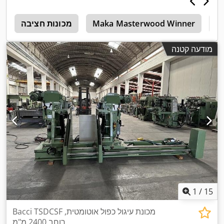
M
Maka Masterwood Winner
מכונות חציבה
5
מודעה קטנה
1
/
15
Bacci TSDCSF מכונת עיגול כפול אוטומטית,
רוחב 2400 מ"מ