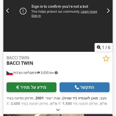
1
/
6
BACCI TWIN
BACCI
TWIN
3,050 km
הרפובליקה הצ'כית
התקשר
מידע על מחיר
מצב:
מוכן לעבודה (יד שניה)
, שנת ייצור:
2001
, מרחק נסיעה בציר
1,500 מ"מ
, מרחק תנועה ציר
, מרחק תנועה בציר Y:
3,600 מ"מ
X:
1,000 מ"מ
, מספר צירים:
6
, מהירות ציר (מקסימלית):
24,000
Z:
,
סל"ד