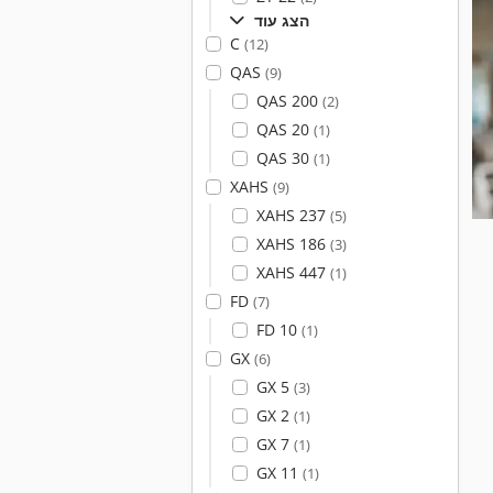
הצג עוד
C
(12)
QAS
(9)
QAS 200
(2)
QAS 20
(1)
QAS 30
(1)
XAHS
(9)
XAHS 237
(5)
XAHS 186
(3)
XAHS 447
(1)
FD
(7)
FD 10
(1)
GX
(6)
GX 5
(3)
GX 2
(1)
GX 7
(1)
GX 11
(1)