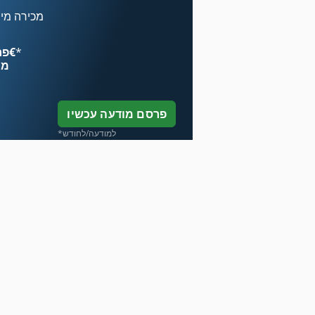
מכירה מיי
*
פרסם עכשיו החל מ־‏4.49 ‏€
מח
פרסם מודעה עכשיו
*למודעה/לחודש