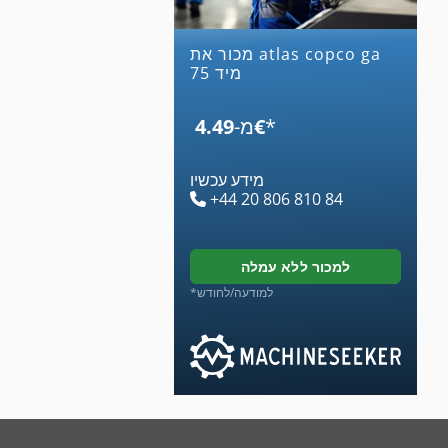
מכור את atlas copco ga
75 מיד
*
‏4.49 ‏€
מ-
מידע עכשיו
+44 20 806 810 84
למכור ללא עמלה
*למודעה/לחודש