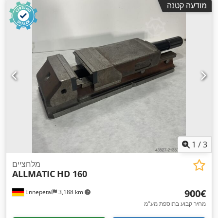
מודעה קטנה
1
/
3
מלחציים
ALLMATIC
HD 160
‏900 ‏€
Ennepetal
3,188 km
מחיר קבוע בתוספת מע"מ