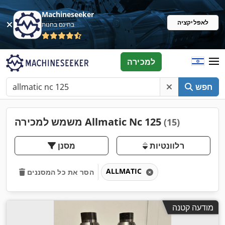
Machineseeker
לאפליקציה
בחינם בחנות
למכירה
חפש
משמש למכירה Allmatic Nc 125
(15)
רלוונטיות
מסנן
ALLMATIC
הסר את כל המסננים
מודעה קטנה