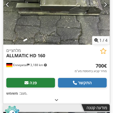
1
/
4
מלחציים
ALLMATIC
HD 160
‏700 ‏€
Ennepetal
3,188 km
מחיר קבוע בתוספת מע"מ
התקשר
פנה
,
מצב:
משומש
מודעה קטנה