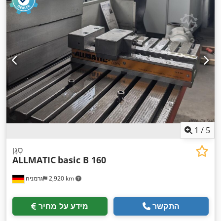
1
/
5
סְגָן
ALLMATIC
basic B 160
2,920 km
גרמניה
התקשר
מידע על מחיר