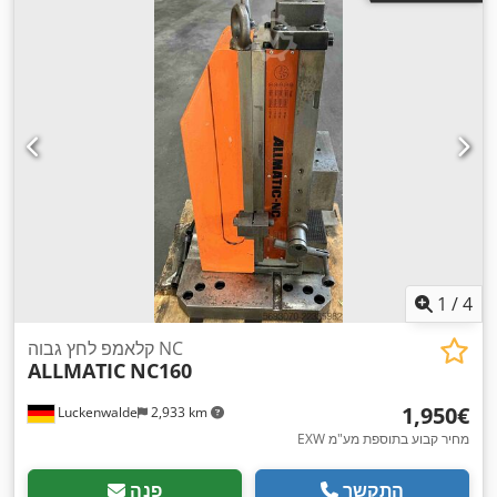
1
/
4
קלאמפ לחץ גבוה NC
ALLMATIC
NC160
‏1,950 ‏€
Luckenwalde
2,933 km
EXW מחיר קבוע בתוספת מע"מ
התקשר
פנה