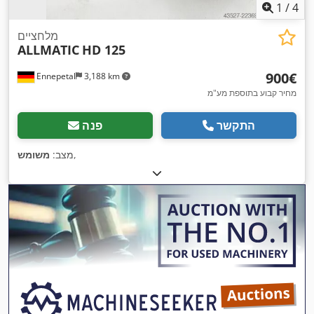
1
/
4
מלחציים
ALLMATIC
HD 125
‏900 ‏€
Ennepetal
3,188 km
מחיר קבוע בתוספת מע"מ
התקשר
פנה
,
מצב:
משומש