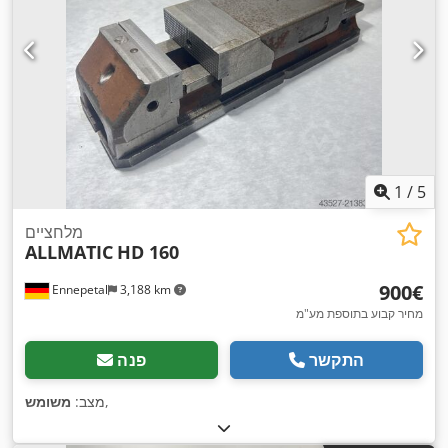
1
/
5
מלחציים
ALLMATIC
HD 160
‏900 ‏€
Ennepetal
3,188 km
מחיר קבוע בתוספת מע"מ
התקשר
פנה
,
מצב:
משומש