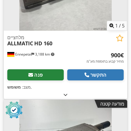
1
/
5
מלחציים
ALLMATIC
HD 160
‏900 ‏€
Ennepetal
3,188 km
מחיר קבוע בתוספת מע"מ
התקשר
פנה
,
מצב:
משומש
מודעה קטנה