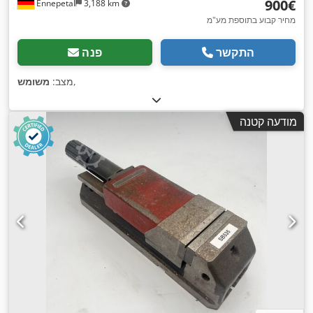
‏900 ‏€
Ennepetal
3,188 km
מחיר קבוע בתוספת מע"מ
התקשר
פנה
,
מצב:
משומש
מודעה קטנה