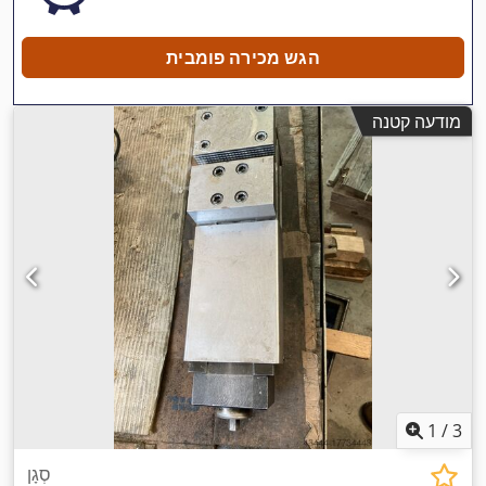
הגש מכירה פומבית
מודעה קטנה
1
/
3
סְגָן