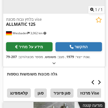
1
/
1
בלחץ גבוה מכונה vise
ALLMATIC
125
Wiesbaden
3,062 km
התקשר
מידע על מחיר
,
שנת ייצור:
1979
, מצב:
משומש
, מספר מכונה/רכב:
79-207
גלה מכונות משומשות נוספות
מרכוז Vise
סגן פיוניר
סגן
קלאמפינג
נ
מודעה קטנה