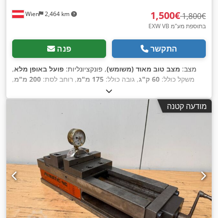
‏1,500 ‏€
Wien
2,464 km
‏1,800 ‏€
EXW VB בתוספת מע"מ
התקשר
פנה
מצב:
מצב טוב מאוד (משומש)
, פונקציונליות:
פועל באופן מלא
,
משקל כולל:
60 ק"ג
, גובה כולל:
175 מ"מ
, רוחב לסת:
200 מ"מ
,
אורך כולל:
615 מ"מ
, רוחב כולל:
200 מ"מ
, גובה לסת:
60 מ"מ
,
רוחב הידוק:
200 מ"מ
, טווח הידוק:
435 מ"מ
, ציוד:
לוחית זיהוי
מודעה קטנה
,
זמינה