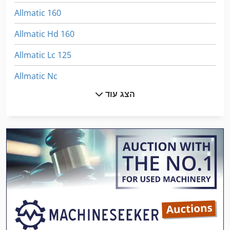
Allmatic 160
Allmatic Hd 160
Allmatic Lc 125
Allmatic Nc
הצג עוד
Amada Ha 250
Dmc 125 U
Dmu 125 P
Dmu 125 P Hi-Dyn
Hilma Nc 125
Hitachi Eh 1100
Hitachi Zx 250 Lcn 3