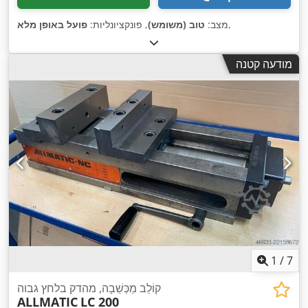
,
מצב:
טוב (משומש)
, פונקציונליות:
פועל באופן מלא
מודעה קטנה
1
/
7
קוֹלֵב מַכְּשֵׁבָה, מהדק בלחץ גבוה
ALLMATIC
LC 200