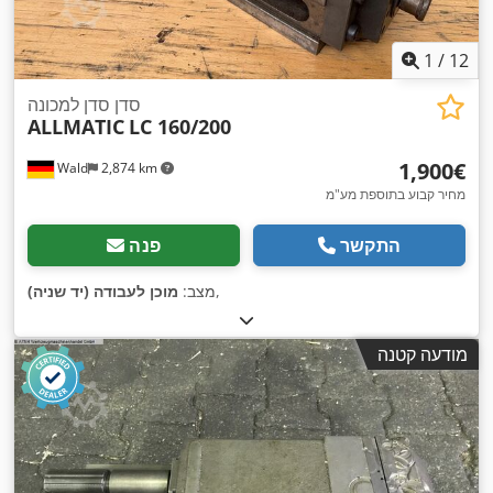
1
/
12
סדן סדן למכונה
ALLMATIC
LC 160/200
‏1,900 ‏€
Wald
2,874 km
מחיר קבוע בתוספת מע"מ
התקשר
פנה
,
מצב:
מוכן לעבודה (יד שניה)
מודעה קטנה