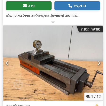
התקשר
פנה
,
מצב:
טוב (משומש)
, פונקציונליות:
פועל באופן מלא
מודעה קטנה
1
/
12