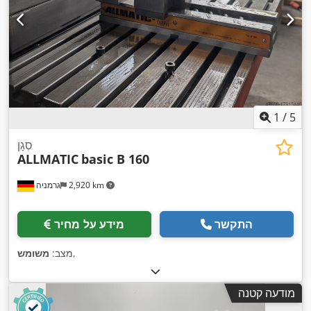
1
/
5
סְגָן
ALLMATIC
basic B 160
2,920 km
גרמניה
התקשר
מידע על מחיר
,
מצב:
משומש
מודעה קטנה