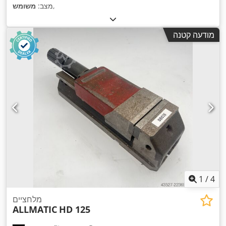
,
מצב:
משומש
מודעה קטנה
1
/
4
מלחציים
ALLMATIC
HD 125