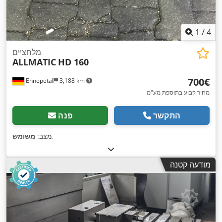
1
/
4
מלחציים
ALLMATIC
HD 160
‏700 ‏€
Ennepetal
3,188 km
מחיר קבוע בתוספת מע"מ
התקשר
פנה
,
מצב:
משומש
מודעה קטנה