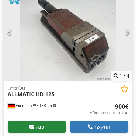
1
/
4
מלחציים
ALLMATIC
HD 125
‏900 ‏€
Ennepetal
3,188 km
מחיר קבוע בתוספת מע"מ
התקשר
פנה