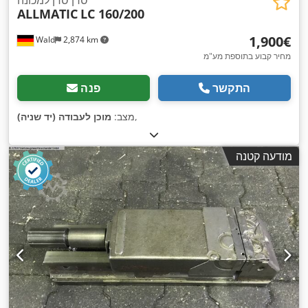
סדן סדן למכונה
ALLMATIC
LC 160/200
‏1,900 ‏€
Wald
2,874 km
מחיר קבוע בתוספת מע"מ
התקשר
פנה
,
מצב:
מוכן לעבודה (יד שניה)
מודעה קטנה