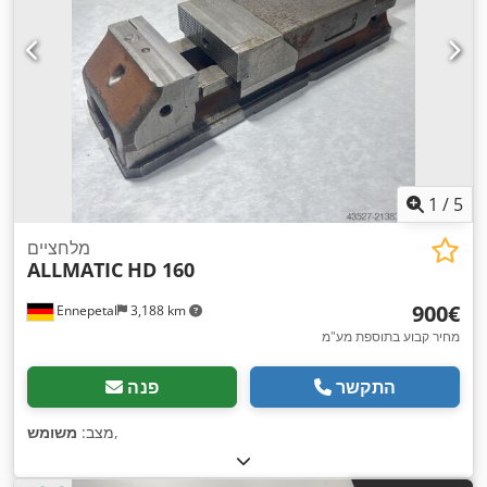
1
/
5
מלחציים
ALLMATIC
HD 160
‏900 ‏€
Ennepetal
3,188 km
מחיר קבוע בתוספת מע"מ
התקשר
פנה
,
מצב:
משומש