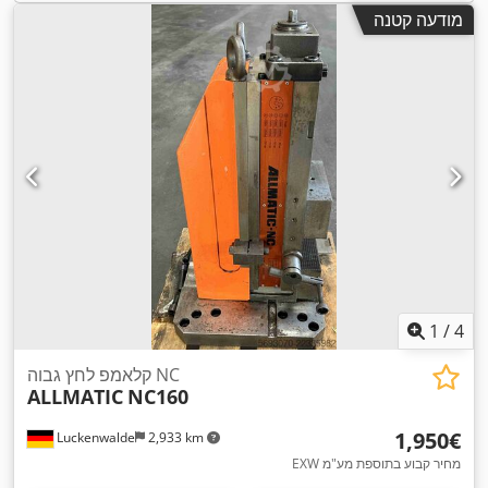
מודעה קטנה
1
/
4
קלאמפ לחץ גבוה NC
ALLMATIC
NC160
‏1,950 ‏€
Luckenwalde
2,933 km
EXW מחיר קבוע בתוספת מע"מ