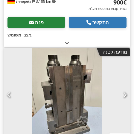
‏900 ‏€
Ennepetal
3,188 km
מחיר קבוע בתוספת מע"מ
התקשר
פנה
,
מצב:
משומש
מודעה קטנה