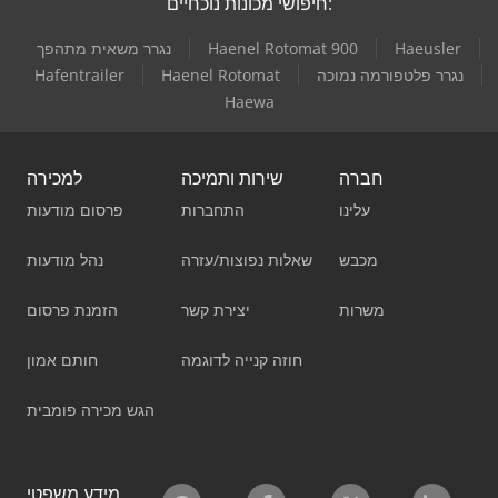
חיפושי מכונות נוכחיים:
Haeusler
Haenel Rotomat 900
נגרר משאית מתהפך
נגרר פלטפורמה נמוכה
Haenel Rotomat
Hafentrailer
Haewa
חברה
שירות ותמיכה
למכירה
עלינו
התחברות
פרסום מודעות
מכבש
שאלות נפוצות/עזרה
נהל מודעות
משרות
יצירת קשר
הזמנת פרסום
חוזה קנייה לדוגמה
חותם אמון
הגש מכירה פומבית
מידע משפטי