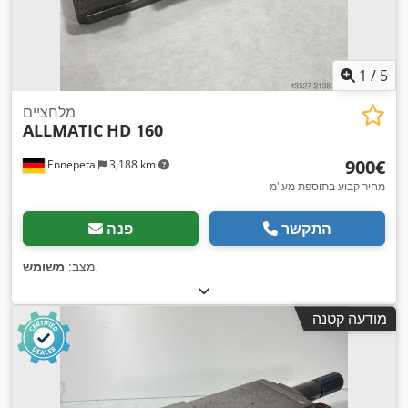
1
/
5
מלחציים
ALLMATIC
HD 160
‏900 ‏€
Ennepetal
3,188 km
מחיר קבוע בתוספת מע"מ
התקשר
פנה
,
מצב:
משומש
מודעה קטנה