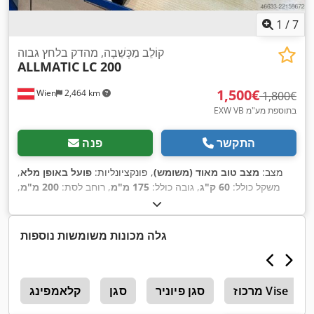
1
/
7
קוֹלֵב מַכְּשֵׁבָה, מהדק בלחץ גבוה
ALLMATIC
LC 200
‏1,500 ‏€
Wien
2,464 km
‏1,800 ‏€
EXW VB בתוספת מע"מ
התקשר
פנה
מצב:
מצב טוב מאוד (משומש)
, פונקציונליות:
פועל באופן מלא
,
משקל כולל:
60 ק"ג
, גובה כולל:
175 מ"מ
, רוחב לסת:
200 מ"מ
,
אורך כולל:
615 מ"מ
, רוחב כולל:
200 מ"מ
, גובה לסת:
60 מ"מ
,
רוחב הידוק:
200 מ"מ
, טווח הידוק:
435 מ"מ
, ציוד:
לוחית זיהוי
,
זמינה
גלה מכונות משומשות נוספות
מרכוז Vise
סגן פיוניר
סגן
קלאמפינג
נ