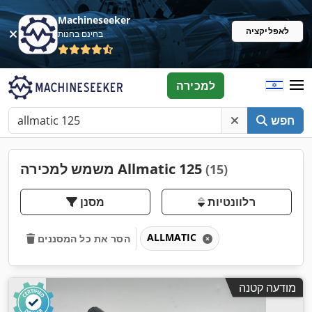
Machineseeker
לאפליקציה
בחינם בחנות
למכירה
חפש
משמש למכירה Allmatic 125
(15)
רלוונטיות
מסנן
ALLMATIC
הסר את כל המסננים
מודעה קטנה