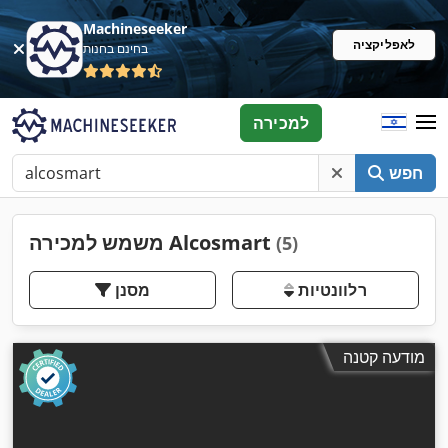
Machineseeker
לאפליקציה
בחינם בחנות
למכירה
חפש
משמש למכירה Alcosmart
(5)
רלוונטיות
מסנן
מודעה קטנה