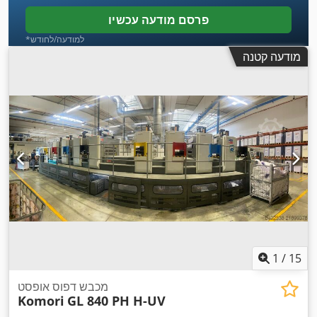
פרסם מודעה עכשיו
*למודעה/לחודש
מודעה קטנה
1
/
15
מכבש דפוס אופסט
Komori
GL 840 PH H-UV