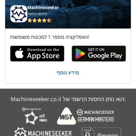
Ricoh Aficio 1022
Machineseeker
בחינם בחנות
Teca Print
Techkon
האפליקציה מספר 1 למכונות משומשות!
אבזם
אוכף
דפוס דיגיטלי
מידע נוסף
דפוס כפול
היידלברג
Machineseeker.co.il הוא נותן החסות הרשמי של:
מכתב
מספור