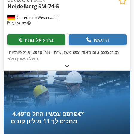
מכבש דפוס אופסט
Heidelberg
SM-74-5
Obererbach (Westerwald)
3,134 km
התקשר
מידע על מחיר
מצב:
מצב טוב מאוד (משומש)
, שנת ייצור:
2010
, פונקציונליות:
,
פועל באופן מלא
*
פרסם עכשיו החל מ־‏4.49 ‏€
מחכים לך
11 מיליון קונים