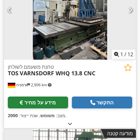
1
/
12
טחנת משעמם לשולחן
TOS
VARNSDORF WHQ 13.8 CNC
2,906 km
גרמניה
התקשר
מידע על מחיר
,
מצב:
משומש
, שנת ייצור:
2000
מודעה קטנה