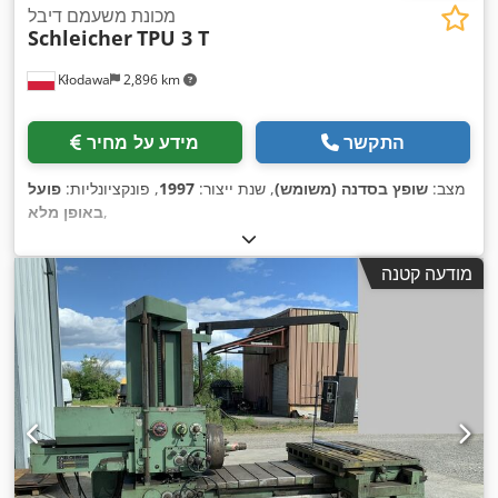
מכונת משעמם דיבל
Schleicher
TPU 3 T
Kłodawa
2,896 km
התקשר
מידע על מחיר
מצב:
שופץ בסדנה (משומש)
, שנת ייצור:
1997
, פונקציונליות:
פועל
,
באופן מלא
מודעה קטנה