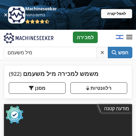
Machineseeker
לאפליקציה
בחינם בחנות
למכירה
חפש
משמש למכירה מיל משעמם
(922)
רלוונטיות
מסנן
מודעה קטנה