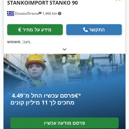
STANKOIMPORT
STANKO 90
Doxato/Drama
1,466 km
התקשר
מידע על מחיר
,
מצב:
משומש
*
פרסם עכשיו החל מ־‏4.49 ‏€
מחכים לך
11 מיליון קונים
פרסם מודעה עכשיו