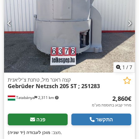
137,000 ק"ג
, שנת שיפוץ אחרונה:
2006
, הספק מנוע ציר ליטוש:
,
83,000 וואט
, סוג זרם כניסה:
תלת פאזי
1
/
7
קצה ראנר מיל, טחנת צ'יליאנית
Gebrüder Netzsch
205 ST ; 251283
‏2,860 ‏€
Tatabánya
2,311 km
מחיר קבוע בתוספת מע"מ
התקשר
פנה
,
מצב:
מוכן לעבודה (יד שניה)