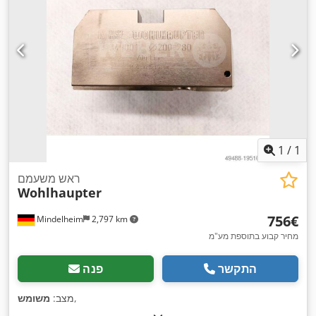
1
/
1
ראש משעמם
Wohlhaupter
‏756 ‏€
Mindelheim
2,797 km
מחיר קבוע בתוספת מע"מ
התקשר
פנה
,
מצב:
משומש