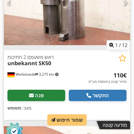
1
/
12
ראש משעמם 2 חתיכות
unbekannt
SK50
‏110 ‏€
Wiefelstede
3,275 km
מחיר קבוע בתוספת מע"מ
התקשר
פנה
,
מצב:
משומש
שמור חיפוש
מודעה קטנה