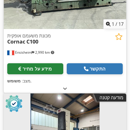
1
/
17
מכונת משעמם אופקית
Cornac
C100
Ensisheim
2,990 km
התקשר
מידע על מחיר
,
מצב:
משומש
מודעה קטנה