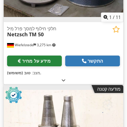
1
/
11
חלקי חילוף למסך פרל מיל
Netzsch
TM 50
Wiefelstede
3,275 km
התקשר
מידע על מחיר
,
מצב:
טוב (משומש)
מודעה קטנה