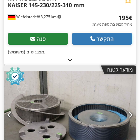
KAISER
145-230/225-310 mm
‏195 ‏€
Wiefelstede
3,275 km
מחיר קבוע בתוספת מע"מ
התקשר
פנה
,
מצב:
טוב (משומש)
מודעה קטנה