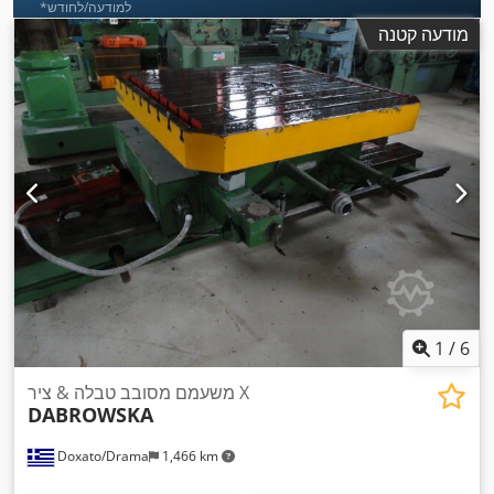
*למודעה/לחודש
מודעה קטנה
1
/
6
משעמם מסובב טבלה & ציר X
DABROWSKA
Doxato/Drama
1,466 km