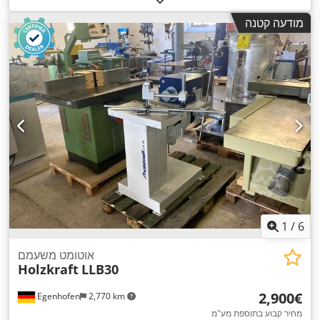
מודעה קטנה
1
/
6
אוטומט משעמם
Holzkraft
LLB30
‏2,900 ‏€
Egenhofen
2,770 km
מחיר קבוע בתוספת מע"מ