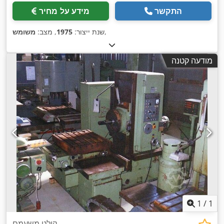
התקשר
מידע על מחיר
,
שנת ייצור:
1975
, מצב:
משומש
מודעה קטנה
1
/
1
קולט משעמם