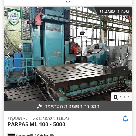
מכירה פומבית
1
/
7
המכירה הפומבית הסתיימה
מכונת משעמם צלחת - אופקית
PARPAS
ML 100 - 5000
Sachsen
2,856 km