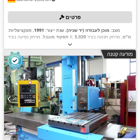
פרטים
מצב:
מוכן לעבודה (יד שניה)
, שנת ייצור:
1991
, פונקציונליות:
5,020 מ"מ
, מרחק תנועה בציר
, מרחק נסיעה בציר X:
תפקוד מוגבל
2,000 מ"מ
, קוטר ציר הסיבוב:
, מרחק תנועה ציר Z:
1,000 מ"מ
Y:
,
Heidenhain 415 B
, דגם בקר:
100 מ"מ
מודעה קטנה