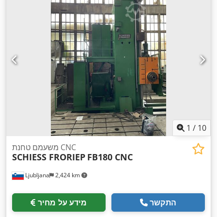
1
/
10
משעמם טחנת CNC
SCHIESS FRORIEP
FB180 CNC
Ljubljana
2,424 km
התקשר
מידע על מחיר