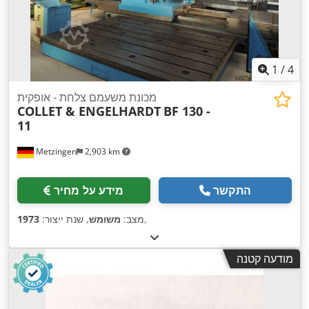
1
/
4
מכונת משעמם צלחת - אופקית
COLLET & ENGELHARDT
BF 130 -
11
Metzingen
2,903 km
התקשר
מידע על מחיר
,
מצב:
משומש
, שנת ייצור:
1973
מודעה קטנה