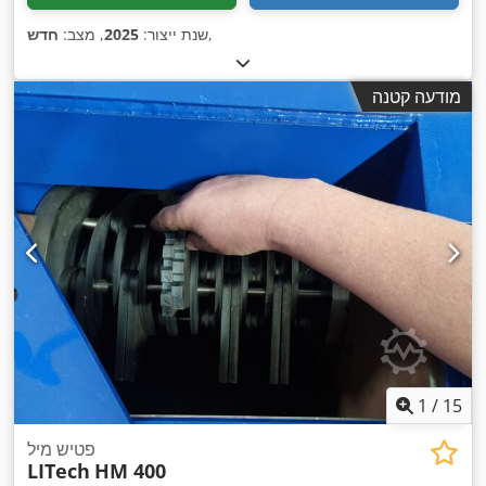
,
שנת ייצור:
2025
, מצב:
חדש
מודעה קטנה
1
/
15
פטיש מיל
LITech
HM 400