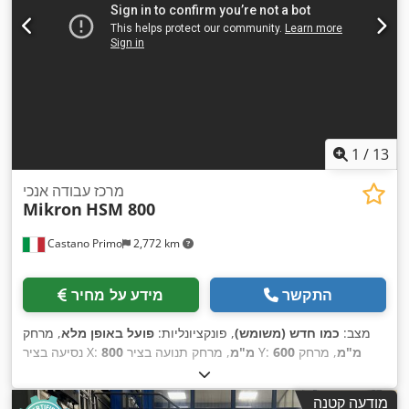
1
/
13
מרכז עבודה אנכי
Mikron
HSM 800
Castano Primo
2,772 km
התקשר
מידע על מחיר
מצב:
כמו חדש (משומש)
, פונקציונליות:
פועל באופן מלא
, מרחק
600 מ"מ
, מרחק
, מרחק תנועה בציר Y:
800 מ"מ
נסיעה בציר X:
, דגם בקר:
HEIDENHAIN
, יצרן בקרים:
500 מ"מ
תנועה ציר Z:
, מהירות ציר (מקסימלית):
36,000 סל"ד
, שעות עבודה של
iTNC530
מודעה קטנה