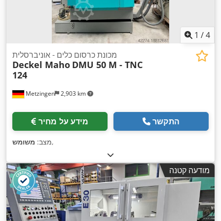
1
/
4
מכונת כרסום כלים - אוניברסלית
Deckel Maho
DMU 50 M - TNC
124
Metzingen
2,903 km
התקשר
מידע על מחיר
,
מצב:
משומש
מודעה קטנה