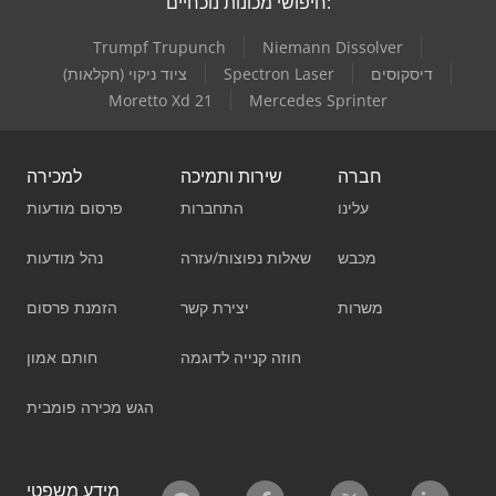
חיפושי מכונות נוכחיים:
Trumpf Trupunch
Niemann Dissolver
דיסקוסים
Spectron Laser
ציוד ניקוי (חקלאות)
Moretto Xd 21
Mercedes Sprinter
חברה
שירות ותמיכה
למכירה
עלינו
התחברות
פרסום מודעות
מכבש
שאלות נפוצות/עזרה
נהל מודעות
משרות
יצירת קשר
הזמנת פרסום
חוזה קנייה לדוגמה
חותם אמון
הגש מכירה פומבית
מידע משפטי