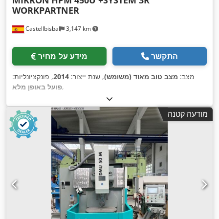
MIKRON
HPM 450U +SYSTEM 3R
WORKPARTNER
Castellbisbal
3,147 km
התקשר
מידע על מחיר
מצב:
מצב טוב מאוד (משומש)
, שנת ייצור:
2014
, פונקציונליות:
,
פועל באופן מלא
מודעה קטנה