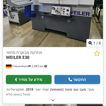
1
/
8
מחרטה מבוקרת מחזור
WEILER
E30
Friesenheim
2,983 km
התקשר
מידע על מחיר
מצב:
מצב טוב מאוד (משומש)
, שנת ייצור:
2018
, פונקציונליות:
,
פועל באופן מלא