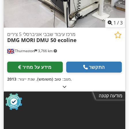
1
/
3
מרכז עיבוד שבבי אוניברסלי 5 צירים
DMG MORI
DMU 50 ecoline
Thurmaston
3,766 km
התקשר
מידע על מחיר
,
מצב:
טוב (משומש)
, שנת ייצור:
2013
מודעה קטנה