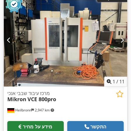
, מספר כישורים:
15
, ציוד:
HSK 50
, אף ציר ראשי:
4,651 h
הציר:
,
סימון CE, תיעוד / מדריך
1
/
11
מרכז עיבוד שבבי אנכי
Mikron
VCE 800pro
Heilbronn
2,947 km
התקשר
מידע על מחיר