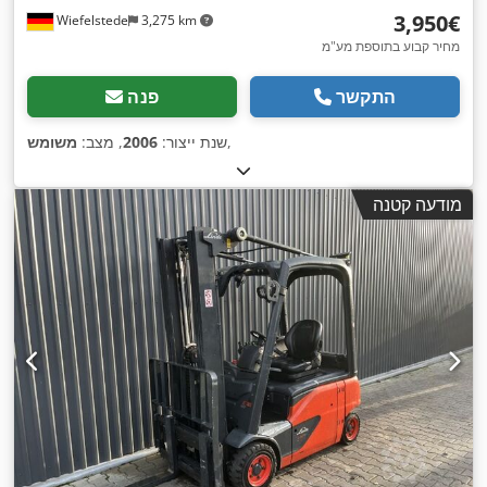
‏3,950 ‏€
Wiefelstede
3,275 km
מחיר קבוע בתוספת מע"מ
התקשר
פנה
,
שנת ייצור:
2006
, מצב:
משומש
מודעה קטנה