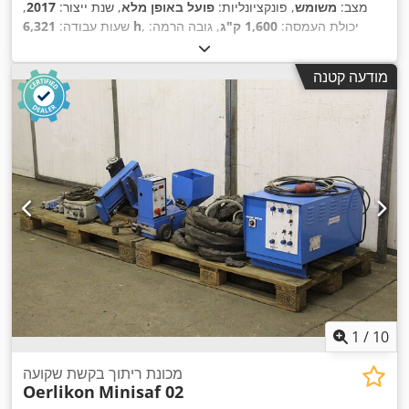
מצב:
משומש
, פונקציונליות:
פועל באופן מלא
, שנת ייצור:
2017
,
, יכולת העמסה:
1,600 ק"ג
, גובה הרמה:
6,321 h
שעות עבודה:
4,625 מ"מ
, הרמה חופשית:
1,519 מ"מ
, סוג דלק:
חשמלי
, סוג
,
Elektro
, סוג הנעה:
תורן:
טריפלקס
, גובה בנייה:
2,121 מ"מ
מודעה קטנה
1
/
10
מכונת ריתוך בקשת שקועה
Oerlikon
Minisaf 02