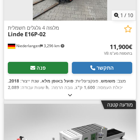
1
/
10
מלגזה 4 גלגלים חשמלית
Linde
E16P-02
‏11,900 ‏€
Niederlangen
3,296 km
VB בתוספת מע"מ
התקשר
פנה
מצב:
משומש
, פונקציונליות:
פועל באופן מלא
, שנת ייצור:
2018
,
, יכולת העמסה:
1,600 ק"ג
, גובה הרמה:
2,089 h
שעות עבודה:
3,545 מ"מ
, הרמה חופשית:
1,718 מ"מ
, סוג דלק:
חשמלי
, סוג
תורן:
דוּפּלֶקס
, גובה בנייה:
2,321 מ"מ
, רוחב מסגרת המזלג:
980
מודעה קטנה
,
Elektro
, סוג הנעה:
מ"מ
, אורך המזלג:
1,200 מ"מ