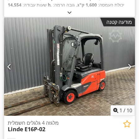
, יכולת העמסה:
1,600 ק"ג
, גובה הרמה:
14,554 h
שעות עבודה:
6,075 מ"מ
, הרמה חופשית:
2,069 מ"מ
, סוג דלק:
חשמלי
, סוג
,
Elektro
, סוג הנעה:
תורן:
טריפלקס
, גובה בנייה:
2,671 מ"מ
מודעה קטנה
1
/
10
מלגזה 4 גלגלים חשמלית
Linde
E16P-02