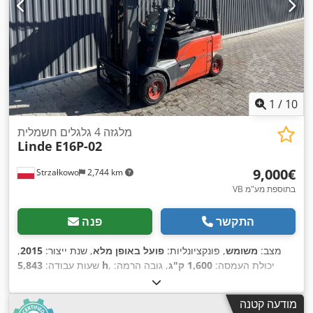
1
/
10
מלגזה 4 גלגלים חשמלית
Linde
E16P-02
‏9,000 ‏€
Strzałkowo
2,744 km
VB בתוספת מע"מ
התקשר
פנה
מצב:
משומש
, פונקציונליות:
פועל באופן מלא
, שנת ייצור:
2015
,
, יכולת העמסה:
1,600 ק"ג
, גובה הרמה:
5,843 h
שעות עבודה:
5,925 מ"מ
, הרמה חופשית:
2,019 מ"מ
, סוג דלק:
חשמלי
, סוג
,
Elektro
, סוג הנעה:
תורן:
טריפלקס
, גובה בנייה:
2,621 מ"מ
מודעה קטנה