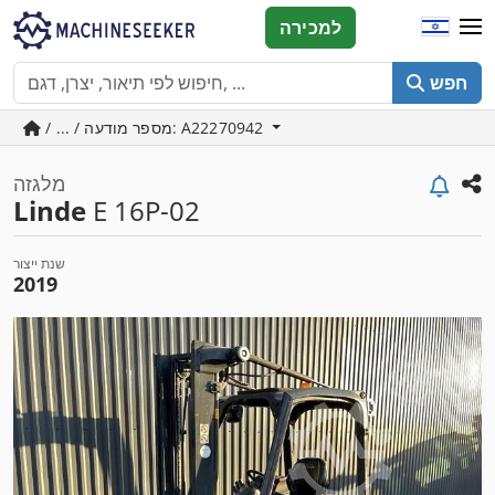
למכירה
חפש
/ ... / מספר מודעה: A22270942
מלגזה
Linde
E 16P-02
שנת ייצור
2019