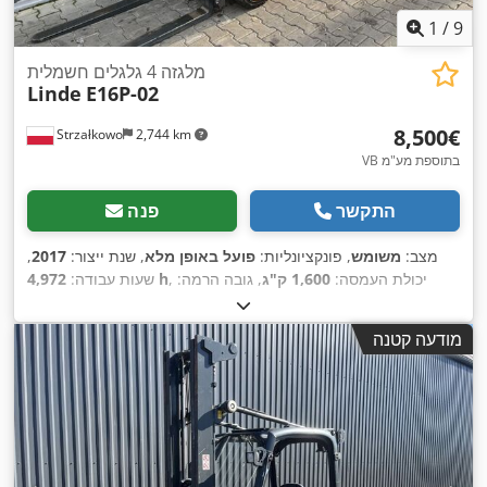
1
/
9
מלגזה 4 גלגלים חשמלית
Linde
E16P-02
‏8,500 ‏€
Strzałkowo
2,744 km
VB בתוספת מע"מ
התקשר
פנה
מצב:
משומש
, פונקציונליות:
פועל באופן מלא
, שנת ייצור:
2017
,
, יכולת העמסה:
1,600 ק"ג
, גובה הרמה:
4,972 h
שעות עבודה:
4,775 מ"מ
, הרמה חופשית:
1,569 מ"מ
, סוג דלק:
חשמלי
, סוג
,
Elektro
, סוג הנעה:
תורן:
טריפלקס
, גובה בנייה:
2,171 מ"מ
מודעה קטנה