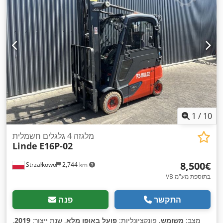
1
/
10
מלגזה 4 גלגלים חשמלית
Linde
E16P-02
‏8,500 ‏€
Strzałkowo
2,744 km
VB בתוספת מע"מ
התקשר
פנה
מצב:
משומש
, פונקציונליות:
פועל באופן מלא
, שנת ייצור:
2019
,