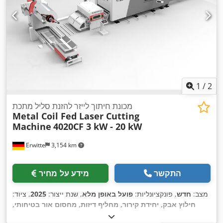
1
/
2
מכונת חיתוך לייזר להזנת סליל מתכת
Metal Coil Fed Laser Cutting
Machine
4020CF 3 kW - 20 kW
Erwitte
3,154 km
התקשר
מידע על מחיר
מצב:
חדש
, פונקציונליות:
פועל באופן מלא
, שנת ייצור:
2025
, ציוד:
חילוץ אבק, יחידת קירור, מחליף דיזות, מחסום אור בטיחותי,
מערכת גירוז מרכזית, סימון CE, עצירת חירום, פליטת עשן, תיעוד