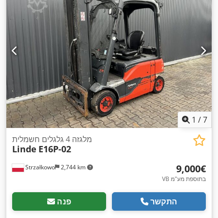
1
/
7
מלגזה 4 גלגלים חשמלית
Linde
E16P-02
‏9,000 ‏€
Strzałkowo
2,744 km
VB בתוספת מע"מ
התקשר
פנה