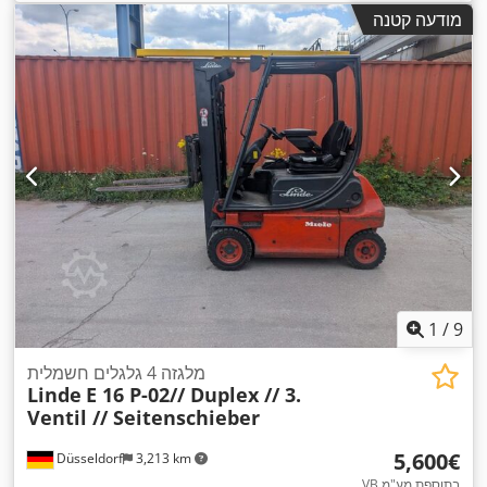
,
/ מדריך
מודעה קטנה
1
/
9
מלגזה 4 גלגלים חשמלית
Linde
E 16 P-02// Duplex // 3.
Ventil // Seitenschieber
‏5,600 ‏€
Düsseldorf
3,213 km
VB בתוספת מע"מ