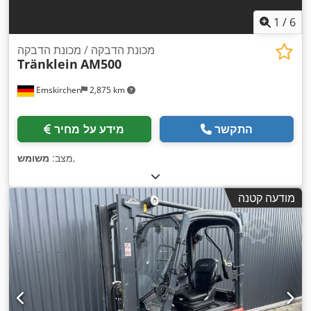
1
/
6
מכונת הדבקה / מכונת הדבקה
Tränklein
AM500
Emskirchen
2,875 km
התקשר
מידע על מחיר
,
מצב:
משומש
מודעה קטנה