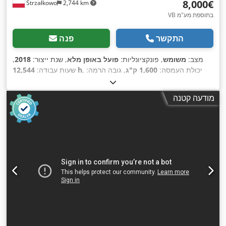
‏8,000 ‏€
Strzałkowo
2,744 km
VB בתוספת מע"מ
התקשר
פנה
מצב:
משומש
, פונקציונליות:
פועל באופן מלא
, שנת ייצור:
2018
,
, יכולת העמסה:
1,600 ק"ג
, גובה הרמה:
12,544 h
שעות עבודה:
4,625 מ"מ
, הרמה חופשית:
1,519 מ"מ
, סוג דלק:
חשמלי
, סוג
,
Elektro
, סוג הנעה:
תורן:
טריפלקס
, גובה בנייה:
2,121 מ"מ
מודעה קטנה