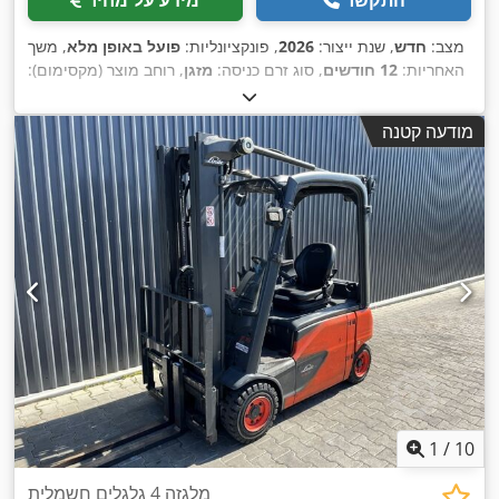
מצב:
חדש
, שנת ייצור:
2026
, פונקציונליות:
פועל באופן מלא
, משך
האחריות:
12 חודשים
, סוג זרם כניסה:
מזגן
, רוחב מוצר (מקסימום):
,
230 V
400 מ"מ
, מתח כניסה:
מודעה קטנה
1
/
10
מלגזה 4 גלגלים חשמלית