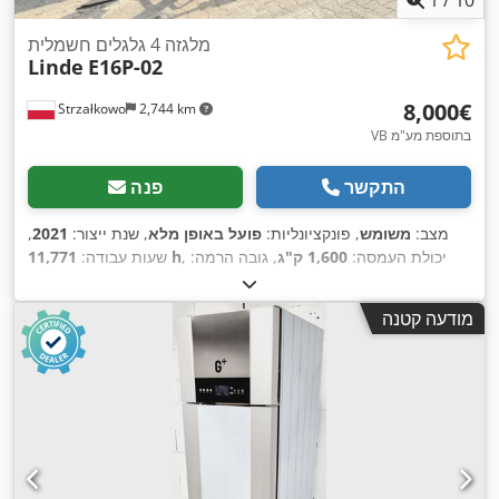
מלגזה 4 גלגלים חשמלית
Linde
E16P-02
‏8,000 ‏€
Strzałkowo
2,744 km
VB בתוספת מע"מ
התקשר
פנה
מצב:
משומש
, פונקציונליות:
פועל באופן מלא
, שנת ייצור:
2021
,
, יכולת העמסה:
1,600 ק"ג
, גובה הרמה:
11,771 h
שעות עבודה:
4,650 מ"מ
, סוג דלק:
חשמלי
, סוג תורן:
סימפלקס
, גובה בנייה:
,
Elektro
, סוג הנעה:
2,946 מ"מ
מודעה קטנה