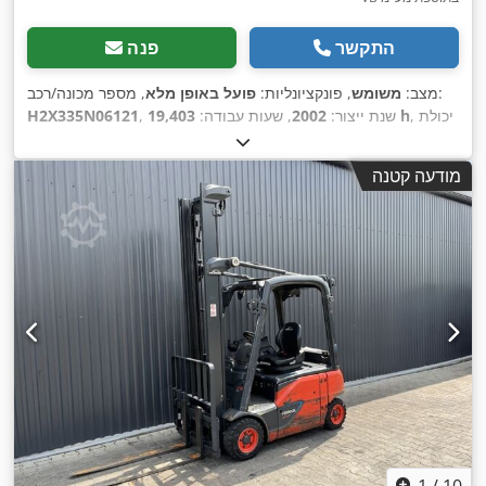
התקשר
פנה
, מספר מכונה/רכב:
מצב:
משומש
, פונקציונליות:
פועל באופן מלא
, יכולת
19,403 h
, שנת ייצור:
2002
, שעות עבודה:
H2X335N06121
העמסה:
1,600 ק"ג
, גובה הרמה:
3,150 מ"מ
, הרמה חופשית:
1,560 מ"מ
, סוג דלק:
חשמלי
, סוג תורן:
דוּפּלֶקס
, גובה בנייה:
2,070
מודעה קטנה
,
Elektro
, סוג הנעה:
מ"מ
1
/
10