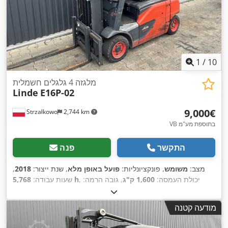
1
/
10
מלגזה 4 גלגלים חשמלית
Linde
E16P-02
‏9,000 ‏€
Strzałkowo
2,744 km
VB בתוספת מע"מ
התקשר
פנה
מצב:
משומש
, פונקציונליות:
פועל באופן מלא
, שנת ייצור:
2018
,
, יכולת העמסה:
1,600 ק"ג
, גובה הרמה:
5,768 h
שעות עבודה:
3,145 מ"מ
, הרמה חופשית:
1,518 מ"מ
, סוג דלק:
חשמלי
, סוג
,
Elektro
, סוג הנעה:
תורן:
דוּפּלֶקס
, גובה בנייה:
2,121 מ"מ
מודעה קטנה