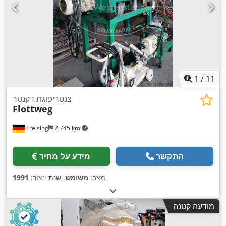
1
/
11
צנטריפוגת דקנטר
Flottweg
Freising
2,745 km
התקשר
מידע על מחיר
,
מצב:
משומש
, שנת ייצור:
1991
מודעה קטנה