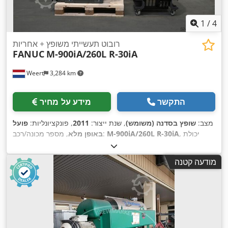
1
/
4
רובוט תעשייתי משופץ + אחריות
FANUC
M-900iA/260L R-30iA
Weert
3,284 km
התקשר
מידע על מחיר
מצב:
שופץ בסדנה (משומש)
, שנת ייצור:
2011
, פונקציונליות:
פועל
, יכולת
M-900iA/260L R-30iA
, מספר מכונה/רכב:
באופן מלא
, דגם
Fanuc
, יצרן בקרים:
העמסה:
260 ק"ג
, טווח זרוע:
3,100 מ"מ
,
, ציוד:
תיעוד / מדריך
Fanuc
, יצרן teach pendant:
R-30iA
בקר:
מודעה קטנה