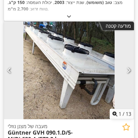
מצב:
טוב (משומש)
, שנת ייצור:
2003
, יכולת העמסה:
150 ק"ג
,
,
טווח זרוע:
2,700 מ"מ
מודעה קטנה
1
/
13
מעבה של מצנן נוזלי
Güntner GVH 090.1.D/5-