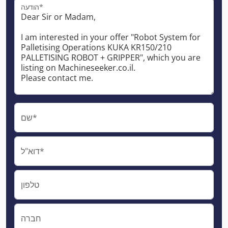
הודעה*
שם*
דוא"ל*
טלפון
חברה