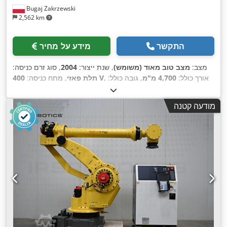
Bugaj Zakrzewski
2,562 km
התקשר
מידע על מחיר
מצב:
מצב טוב מאוד (משומש)
, שנת ייצור:
2004
, סוג זרם כניסה:
, אורך כולל:
4,700 מ"מ
, גובה כולל:
400 V
תלת פאזי
, מתח כניסה:
,
4,380 מ"מ
, רוחב כולל:
4,220 מ"מ
מודעה קטנה