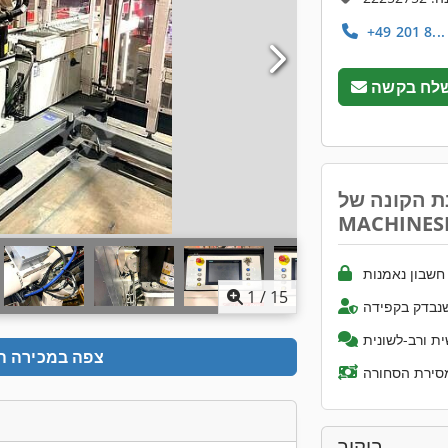
לח בקשה
ת הקונה של
MACHINES
שבון נאמנות
1
/
15
נבדק בקפידה
ת ורב-לשונית
צפה במכירה ה
ביקור