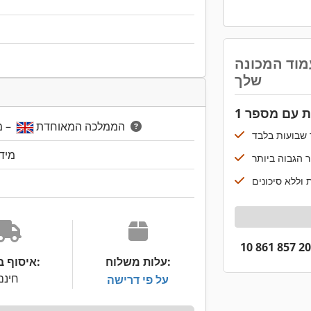
מוד המכונה
שלך
 עם מספר 1
– מרחק: כ- 3,681 ק"מ
England, הממלכה המאוחדת
מיד
עלות משלוח:
איסוף באתר:
חינם
על פי דרישה