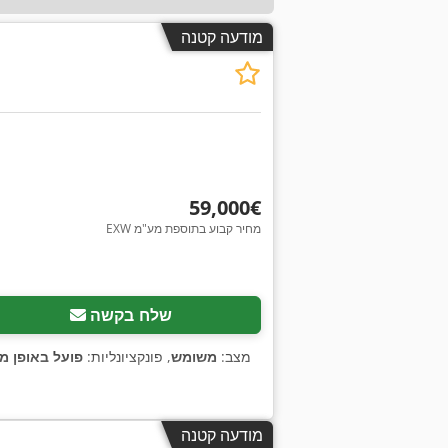
מודעה קטנה
‏59,000 ‏€
EXW מחיר קבוע בתוספת מע"מ
שלח בקשה
מצב:
משומש
, פונקציונליות:
פועל באופן מ
מודעה קטנה