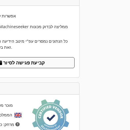
אפשרות ל
כל הנתונים נמסרים עפ"י מיטב הידיעה ו
זאת בעצמכם במקום.
קביעת פגישה לסיור
מוכר מק
הממלכה המאוחדת
מרחק: כ- 3,632 ק"מ