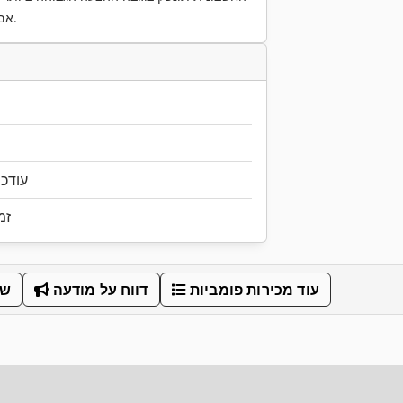
אם ישנם, וכן עלויות נלוות למכירה ומע"מ כחוק.
עודכן ל
זמ
עוד מכירות פומביות
דווח על מודעה
שת