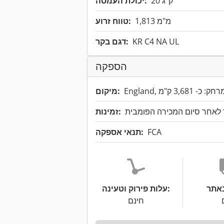
20 ק"ג
יכולת העמסה:
1,813 מ"מ
טווח זרוע:
KR C4 NA UL
דגם בקר:
הספקה
מיקום:
 לאחר סיום המכירה הפומבית
זמינות:
FCA
תנאי אספקה:
עלות פירוק וטעינה:
חינם