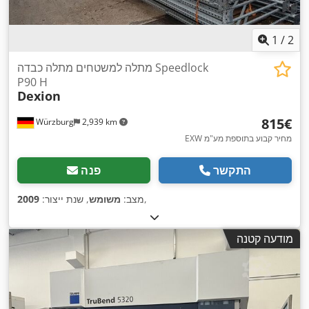
1
/
2
מתלה למשטחים מתלה כבדה Speedlock
P90 H
Dexion
‏815 ‏€
Würzburg
2,939 km
EXW מחיר קבוע בתוספת מע"מ
התקשר
פנה
,
מצב:
משומש
, שנת ייצור:
2009
מודעה קטנה