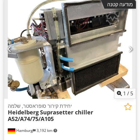
,
סימון CE, תיעוד / מדריך
מודעה קטנה
1
/
5
יחידת קירור סופראסטר, שלמה
Heidelberg
Suprasetter chiller
A52/A74/75/A105
Hamburg
3,192 km