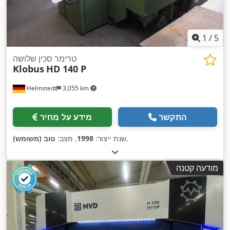
1
/
5
טרימר סכין שלושה
Klobus
HD 140 P
Helmstedt
3,055 km
התקשר
מידע על מחיר
,
שנת ייצור:
1998
, מצב:
טוב (משומש)
מודעה קטנה