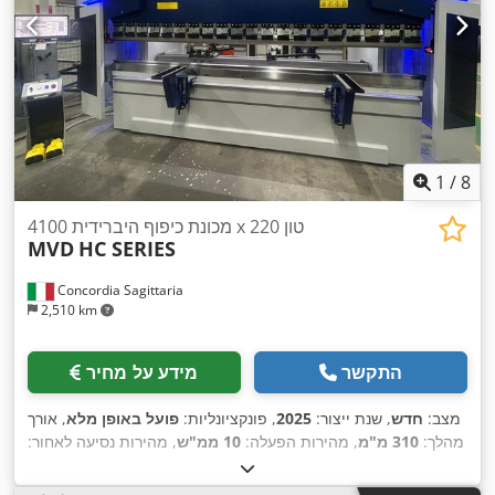
1
/
8
מכונת כיפוף היברידית 4100 x 220 טון
MVD
HC SERIES
Concordia Sagittaria
2,510 km
התקשר
מידע על מחיר
מצב:
חדש
, שנת ייצור:
2025
, פונקציונליות:
פועל באופן מלא
, אורך
מהלך:
310 מ"מ
, מהירות הפעלה:
10 ממ"ש
, מהירות נסיעה לאחור:
200 ממ"ש
, עומק גרון:
410 מ"מ
, קיבולת מיכל שמן:
220 ל
, מרחק
,
S 875W
, דגם בקר:
ESA
, יצרן בקרים:
750 מ"מ
נסיעה בציר X: