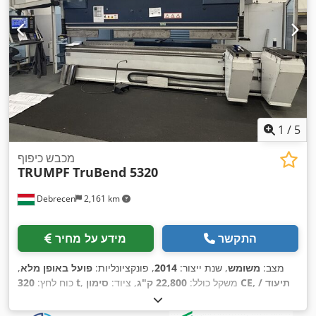
1
/
5
מכבש כיפוף
TRUMPF
TruBend 5320
Debrecen
2,161 km
התקשר
מידע על מחיר
מצב:
משומש
, שנת ייצור:
2014
, פונקציונליות:
פועל באופן מלא
,
, משקל כולל:
22,800 ק"ג
, ציוד:
סימון CE, תיעוד /
320 t
כוח לחץ:
,
מדריך