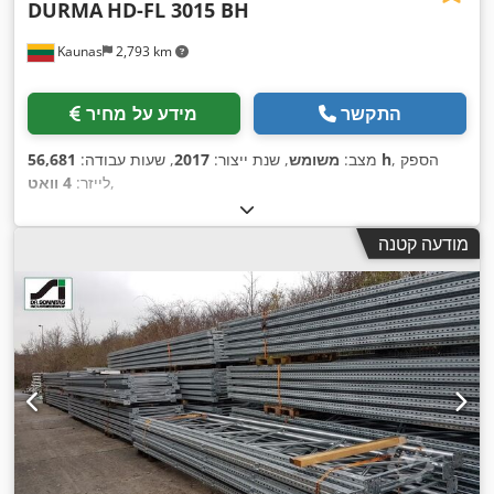
DURMA
HD-FL 3015 BH
Kaunas
2,793 km
התקשר
מידע על מחיר
, הספק
56,681 h
מצב:
משומש
, שנת ייצור:
2017
, שעות עבודה:
,
לייזר:
4 וואט
מודעה קטנה