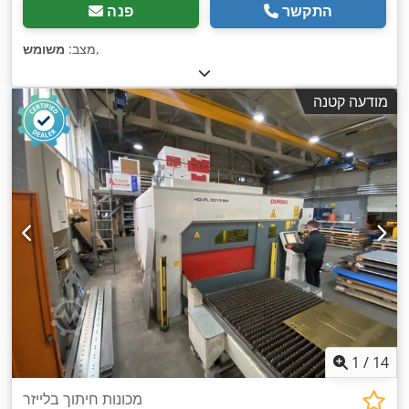
התקשר
פנה
,
מצב:
משומש
מודעה קטנה
1
/
14
מכונות חיתוך בלייזר