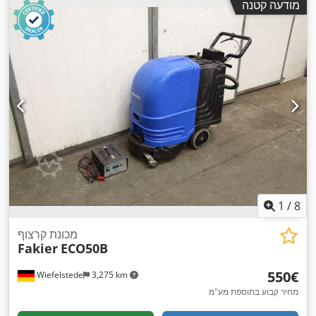
מודעה קטנה
, מד מדף
220 t
רוחב עבודה:
4,100 מ"מ
, כוח כיפוף (מקסימלי):
אחורי:
750 מ"מ
, מרחק בין הסטנדים:
3,600 מ"מ
, סוג בקרה:
בקרת
, רמת אוטומציה:
אוטומטי
, מספר זרועות תמיכה:
2
, כוונון מד
CNC
,
מופעל CNC
, מספר צירים:
8
, סוג כתרים:
מופעל CNC
אחורי:
1
/
8
מכונת קרצוף
Fakier
ECO50B
‏550 ‏€
Wiefelstede
3,275 km
מחיר קבוע בתוספת מע"מ