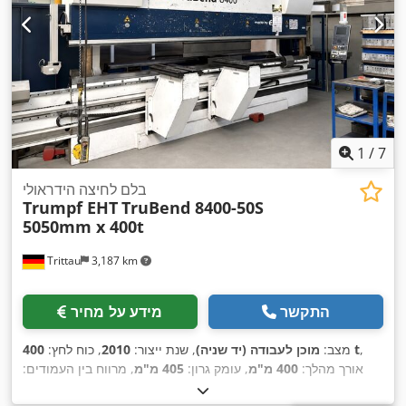
1
/
7
בלם לחיצה הידראולי
Trumpf EHT
TruBend 8400-50S
5050mm x 400t
Trittau
3,187 km
התקשר
מידע על מחיר
,
400 t
מצב:
מוכן לעבודה (יד שניה)
, שנת ייצור:
2010
, כוח לחץ:
אורך מהלך:
400 מ"מ
, עומק גרון:
405 מ"מ
, מרווח בין העמודים:
4,050 מ"מ
, אורך כולל:
6,100 מ"מ
, משקל כולל:
34,000 ק"ג
, ציוד: