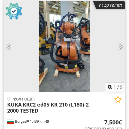
,
טווח עבודה:
6,000 מ"מ
, ציוד:
יחידת קירור, מחסום אור בטיחותי
מודעה קטנה
1
/
5
רובוט תעשייתי
KUKA
KRC2 ed05 KR 210 (L180)-2
2000 TESTED
‏7,500 ‏€
Burgas
1,439 km
מחיר קבוע בתוספת מע"מ