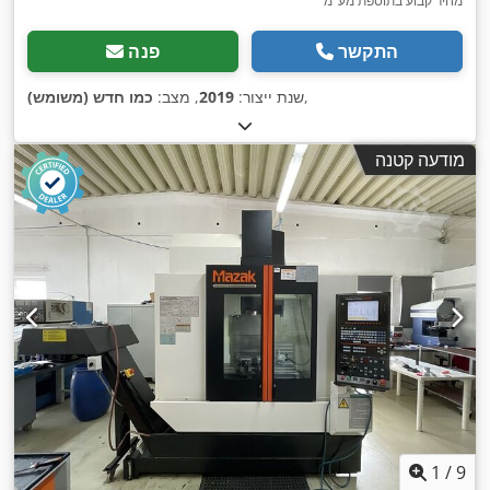
מחיר קבוע בתוספת מע"מ
התקשר
פנה
,
שנת ייצור:
2019
, מצב:
כמו חדש (משומש)
מודעה קטנה
1
/
9