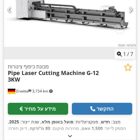
1
/
7
מכונת כיפוף צינורות
Pipe Laser Cutting Machine
G-12
3KW
Erwitte
3,154 km
התקשר
מידע על מחיר
מצב:
חדש
, פונקציונליות:
פועל באופן מלא
, שנת ייצור:
2025
,
הספק לייזר:
1,500 וואט
, מהירות מיקום:
80 מ'/דקה
, דיוק חזרה:
0.03 מ"מ
, תדירות כניסה:
50 הרץ
, משך האחריות:
24 חודשים
,