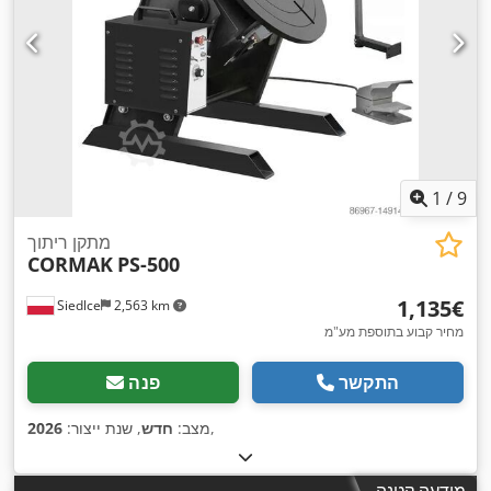
1
/
9
מתקן ריתוך
CORMAK
PS-500
‏1,135 ‏€
Siedlce
2,563 km
מחיר קבוע בתוספת מע"מ
התקשר
פנה
,
מצב:
חדש
, שנת ייצור:
2026
מודעה קטנה