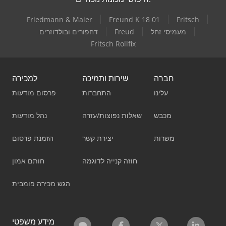
Friedmann & Maier
Freund K 18 01
Fritsch
מעמיסי זחל
Freud
דחפורים ובולדוזרים
Fritsch Rollfix
חברה
שירות ותמיכה
למכירה
עלינו
התחברות
פרסום מודעות
מכבש
שאלות נפוצות/עזרה
נהל מודעות
משרות
יצירת קשר
הזמנת פרסום
חוזה קנייה לדוגמה
חותם אמון
הגש מכירה פומבית
מידע משפטי