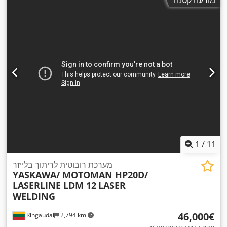
1
/
11
מערכת רובוטית לריתוך בלייזר
YASKAWA/ MOTOMAN HP20D/
LASERLINE LDM 12
LASER
WELDING
‏46,000 ‏€
Ringaudai
2,794 km