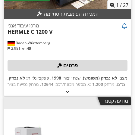
1
/
27
המכירה הפומבית הסתיימה
מרכז עיבוד אנכי
HERMLE
C 1200 V
Baden-Württemberg
2,981 km
פרטים
מצב:
לא נבדק (משומש)
, שנת ייצור:
1998
, פונקציונליות:
לא נבדק
,
1,200 מ"מ
, מרחק
, מרחק נסיעה בציר X:
מספר מכונה/רכב:
12644
, דגם בקר:
500 מ"מ
, מרחק תנועה ציר Z:
900 מ"מ
תנועה בציר Y:
,
, מהירות ציר (מקסימלית):
15,000 סל"ד
HEIDENHAIN TNC 426
מודעה קטנה