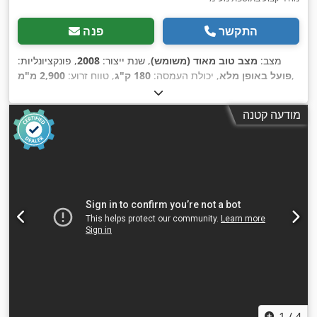
התקשר
פנה
מצב:
מצב טוב מאוד (משומש)
, שנת ייצור:
2008
, פונקציונליות:
,
פועל באופן מלא
, יכולת העמסה:
180 ק"ג
, טווח זרוע:
2,900 מ"מ
מודעה קטנה
1
/
4