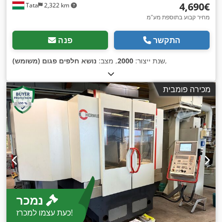
‏4,690 ‏€
Tata
2,322 km
מחיר קבוע בתוספת מע"מ
התקשר
פנה
,
שנת ייצור:
2000
, מצב:
נושא חלפים פגום (משומש)
מכירה פומבית
נמכר
כעת עצמו למכרז!