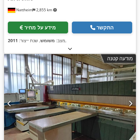
Nattheim
2,855 km
התקשר
מידע על מחיר
,
מצב:
משומש
, שנת ייצור:
2011
מודעה קטנה