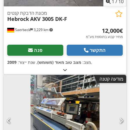
1
/
10
מכונת הדבקת קנטים
Hebrock
AKV 3005 DK-F
‏12,000 ‏€
Saerbeck
3,229 km
מחיר קבוע בתוספת מע"מ
התקשר
פנה
,
מצב:
מצב טוב מאוד (משומש)
, שנת ייצור:
2009
מודעה קטנה