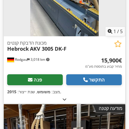
1
/
5
מכונת הדבקת קנטים
Hebrock
AKV 3005 DK-F
‏15,900 ‏€
Rodgau
3,018 km
מחיר קבוע בתוספת מע"מ
התקשר
פנה
,
מצב:
משומש
, שנת ייצור:
2015
מודעה קטנה