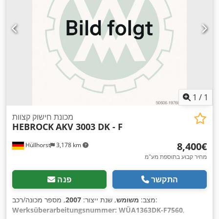
1
/
1
מכונת חישוק קצוות
HEBROCK
AKV 3003 DK - F
‏8,400 ‏€
Hüllhorst
3,178 km
מחיר קבוע בתוספת מע"מ
התקשר
פנה
, מספר מכונה/רכב:
מצב:
משומש
, שנת ייצור:
2007
Werksüberarbeitungsnummer: WÜA1363DK-F7560
,