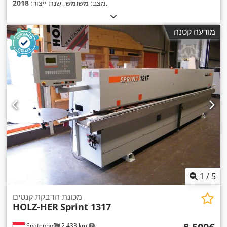
,
מצב:
משומש
, שנת ייצור:
2018
מודעה קטנה
1
/
5
מכונת הדבקת קנטים
HOLZ-HER
Sprint 1317
Spatenhof
2,433 km