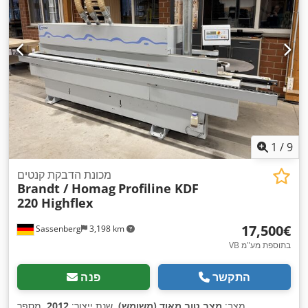
1
/
9
מכונת הדבקת קנטים
Brandt / Homag
Profiline KDF
220 Highflex
‏17,500 ‏€
Sassenberg
3,198 km
VB בתוספת מע"מ
התקשר
פנה
מצב:
מצב טוב מאוד (משומש)
, שנת ייצור:
2012
, מספר