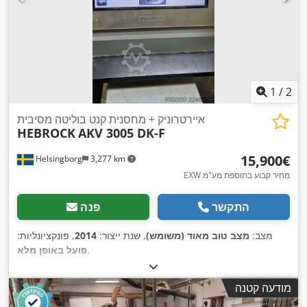
1
/
2
איירטרוניק + מחסנית קנט בוליטה מסיבית
HEBROCK
AKV 3005 DK-F
‏15,900 ‏€
Helsingborg
3,277 km
EXW מחיר קבוע בתוספת מע"מ
התקשר
פנה
מצב:
מצב טוב מאוד (משומש)
, שנת ייצור:
2014
, פונקציונליות:
,
פועל באופן מלא
מודעה קטנה