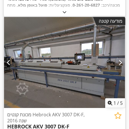
מכונה/רכב:
0-261-20-6827
, פונקציונליות:
פועל באופן מלא
, מתח
, תדירות כניסה:
50 הרץ
, גובה חומר
16 A
, זרם כניסה:
400 V
כניסה:
העבודה (מקסימלי):
60 מ"מ
, עובי קצה (מקסימום):
6 מ"מ
, סוג
מודעה קטנה
11 מ'/דקה
, שנת שיפוץ
, קצב ההזנה ציר X:
כיוונון גובה:
מכני
,
סימון CE, תיעוד / מדריך
אחרונה:
2025
, ציוד:
1
/
5
מכונת קנטים Hebrock AKV 3007 DK-F,
שנה 2016
HEBROCK
AKV 3007 DK-F