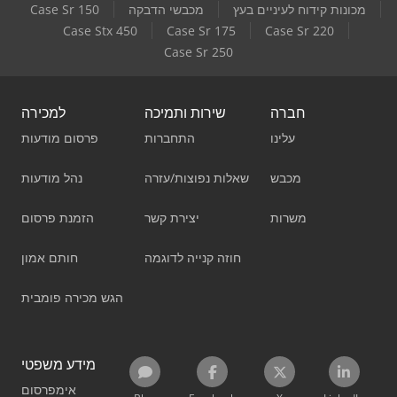
מכונות קידוח לעיניים בעץ
מכבשי הדבקה
Case Sr 150
Case Stx 450
Case Sr 175
Case Sr 220
Case Sr 250
חברה
שירות ותמיכה
למכירה
עלינו
התחברות
פרסום מודעות
מכבש
שאלות נפוצות/עזרה
נהל מודעות
משרות
יצירת קשר
הזמנת פרסום
חוזה קנייה לדוגמה
חותם אמון
הגש מכירה פומבית
מידע משפטי
אימפרסום