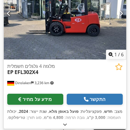
1
/
6
מלגזה 4 גלגלים חשמלית
EP
EFL302X4
Dinslaken
3,236 km
התקשר
מידע על מחיר
מצב:
חדש
, פונקציונליות:
פועל באופן מלא
, שנת ייצור:
2024
, יכולת
העמסה:
3,000 ק"ג
, גובה הרמה:
4,800 מ"מ
, סוג תורן:
טריפלקס
,
גובה בנייה:
2,200 מ"מ
, כוח:
8 קילוואט (10.88 כ"ס)
, אורך המזלג:
,
Lithium-Ionen
, סוג הנעה:
1,200 מ"מ