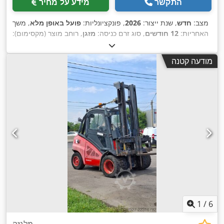
התקשר
מידע על מחיר
מצב:
חדש
, שנת ייצור:
2026
, פונקציונליות:
פועל באופן מלא
, משך
האחריות:
12 חודשים
, סוג זרם כניסה:
מזגן
, רוחב מוצר (מקסימום):
,
230 V
400 מ"מ
, מתח כניסה:
מודעה קטנה
1
/
6
מלגזה