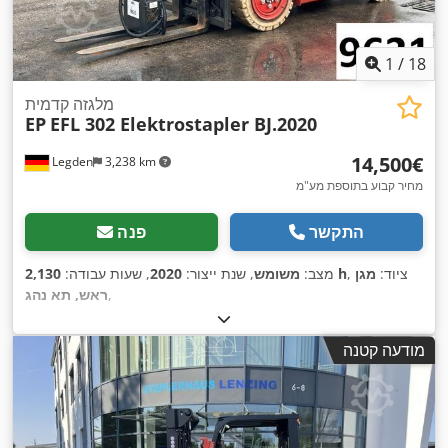
1
/
18
מלגזה קדמית
EP
EFL 302 Elektrostapler BJ.2020
‏14,500 ‏€
Legden
3,238 km
מחיר קבוע בתוספת מע"מ
התקשר
פנה
, ציוד:
מגן
2,130 h
מצב:
משומש
, שנת ייצור:
2020
, שעות עבודה:
,
ראש, תא נהג
מודעה קטנה