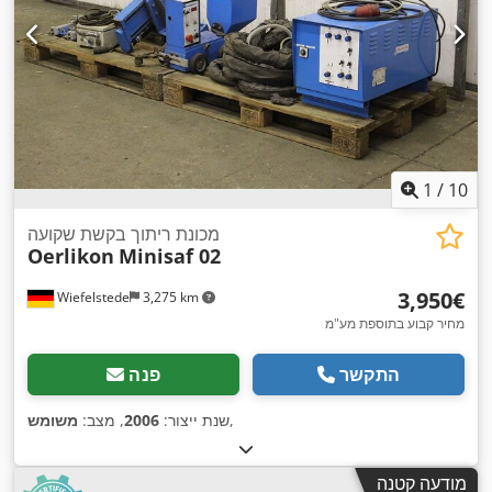
1
/
10
מכונת ריתוך בקשת שקועה
Oerlikon
Minisaf 02
‏3,950 ‏€
Wiefelstede
3,275 km
מחיר קבוע בתוספת מע"מ
התקשר
פנה
,
שנת ייצור:
2006
, מצב:
משומש
מודעה קטנה