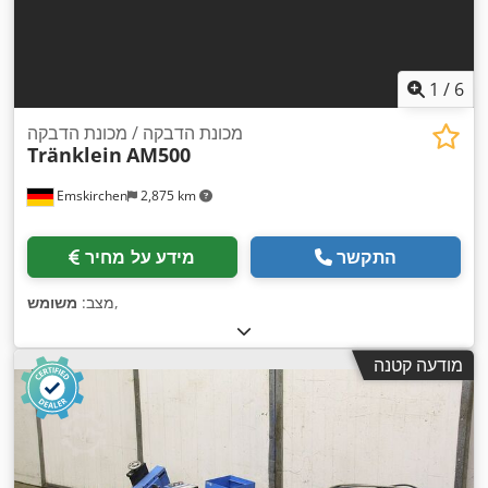
1
/
6
מכונת הדבקה / מכונת הדבקה
Tränklein
AM500
Emskirchen
2,875 km
התקשר
מידע על מחיר
,
מצב:
משומש
מודעה קטנה