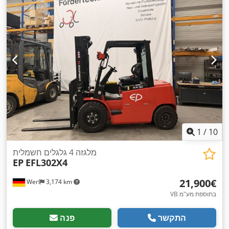
1
/
10
מלגזה 4 גלגלים חשמלית
EP
EFL302X4
‏21,900 ‏€
Werl
3,174 km
VB בתוספת מע"מ
התקשר
פנה