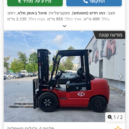
התקשר
מידע על מחיר
מצב:
כמו חדש (משומש)
, פונקציונליות:
פועל באופן מלא
, רוחב
,
כולל:
600 מ"מ
, אורך כולל:
855 מ"מ
, גובה כולל:
2,125 מ"מ
מודעה קטנה
1
/
2
מלגזה 4 גלגלים חשמלית