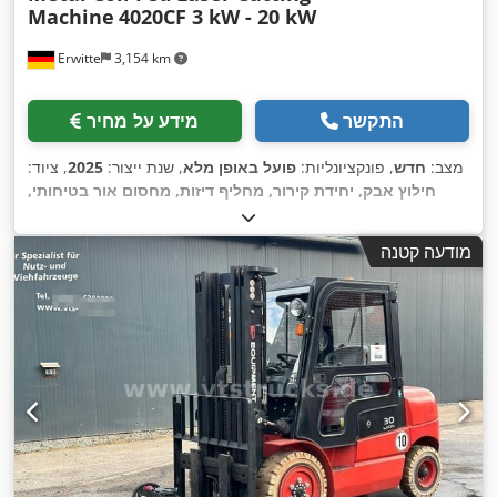
Machine
4020CF 3 kW - 20 kW
Erwitte
3,154 km
התקשר
מידע על מחיר
מצב:
חדש
, פונקציונליות:
פועל באופן מלא
, שנת ייצור:
2025
, ציוד:
חילוץ אבק, יחידת קירור, מחליף דיזות, מחסום אור בטיחותי,
מערכת גירוז מרכזית, סימון CE, עצירת חירום, פליטת עשן, תיעוד
,
/ מדריך
מודעה קטנה