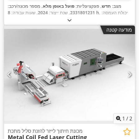
מצב:
חדש
, פונקציונליות:
פועל באופן מלא
, מספר מכונה/רכב:
, יכולת העמסה:
8 h
2331801231
, שנת ייצור:
2024
, שעות עבודה:
3,000 ק"ג
, גובה הרמה:
4,800 מ"מ
, הרמה חופשית:
1,600 מ"מ
,
סוג דלק:
חשמלי
, סוג תורן:
טריפלקס
, גובה בנייה:
2,250 מ"מ
, אורך
מודעה קטנה
,
Elektro
, סוג הנעה:
המזלג:
1,200 מ"מ
1
/
2
מכונת חיתוך לייזר להזנת סליל מתכת
Metal Coil Fed Laser Cutting