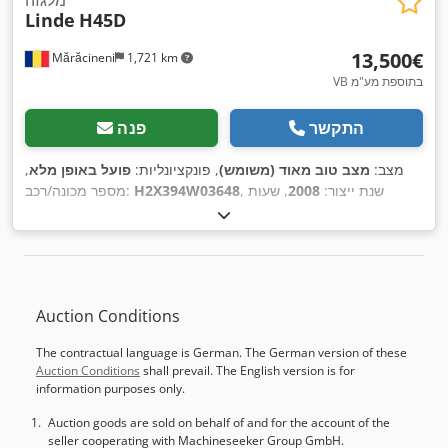
Linde
H45D
‏13,500 ‏€
Mărăcineni
1,721 km
VB בתוספת מע"מ
התקשר
פנה
מצב:
מצב טוב מאוד (משומש)
, פונקציונליות:
פועל באופן מלא
,
, שנת ייצור:
2008
, שעות
H2X394W03648
מספר מכונה/רכב:
, יכולת העמסה:
4,500 ק"ג
, גובה הרמה:
4,000
5,049 h
עבודה:
מ"מ
, הרמה חופשית:
200 מ"מ
, מרכז העומס:
500 מ"מ
, סוג דלק:
,
WV
, יצרן מנועים:
דיזל
, סוג תורן:
דוּפּלֶקס
, גובה בנייה:
2,500 מ"מ
סוג תמסורת:
הידרוסטטי
, מצב הצמיגים:
70 אחוז
, סוג צמיג קדמי:
צמיגים פנאומטיים (מלאי אוויר)
, סוג צמיג אחורי:
צמיגים
Auction Conditions
פנאומטיים (מלאי אוויר)
, משקל כולל:
6,620 ק"ג
, ציוד:
היסט צד,
מגן ראש, מחמם מושב, סימון CE, קְלָפוֹת מַזְלֵג (forks for
The contractual language is German. The German version of these
,
pallets), תא נהג, תאורה
Auction Conditions
shall prevail. The English version is for
information purposes only.
Auction goods are sold on behalf of and for the account of the
seller cooperating with Machineseeker Group GmbH.