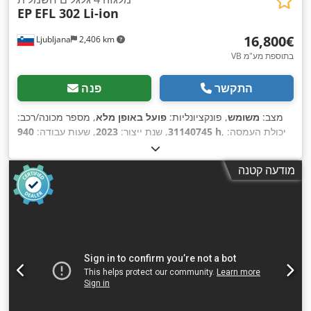
EP
EFL 302 Li-ion
‏16,800 ‏€
Ljubljana
2,406 km
VB בתוספת מע"מ
התקשר
פנה
מצב:
משומש
, פונקציונליות:
פועל באופן מלא
, מספר מכונה/רכב:
, יכולת העמסה:
940 h
31140745
, שנת ייצור:
2023
, שעות עבודה:
3,000 ק"ג
, גובה הרמה:
4,800 מ"מ
, הרמה חופשית:
1,500 מ"מ
,
סוג תורן:
טריפלקס
, גובה בנייה:
2,200 מ"מ
, אורך המזלג:
1,200
מודעה קטנה
,
Lithium-Ionen
, סוג הנעה:
מ"מ