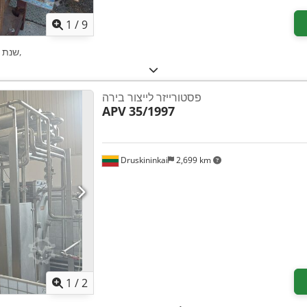
1
/
9
,
שנת י
פסטורייזר לייצור בירה
APV
35/1997
Druskininkai
2,699 km
1
/
2