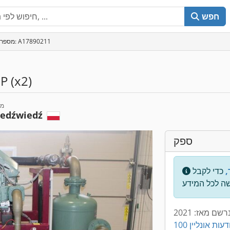
חפש
מספר מודעה: A17890211
 (x2)
מי
iedźwiedź
ספק
,
כדי לקבל
רשם מאז: 2021
 מודעות אונליין