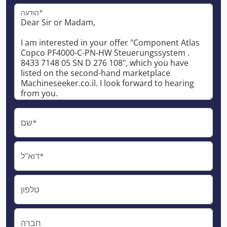
הודעה*
שם*
דוא"ל*
טלפון
חברה