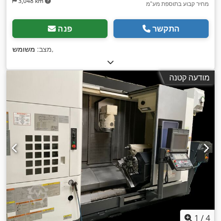
3,048 km
מחיר קבוע בתוספת מע"מ
התקשר
פנה
,
מצב:
משומש
מודעה קטנה
1
/
4