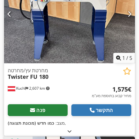
1
/
5
מחרטת עץ/מחרטה
Twister FU 180
‏1,575 ‏€
Kuchl
2,607 km
מחיר קבוע בתוספת מע"מ
התקשר
פנה
,
מצב:
כמו חדש (מכונת תצוגה)