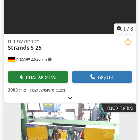
1
/
8
מקדחה עמודים
Strands
S 25
2,920 km
גרמניה
התקשר
מידע על מחיר
,
מצב:
משומש
, שנת ייצור:
2003
מודעה קטנה