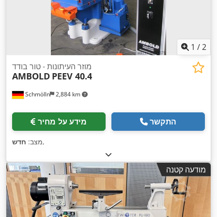
1
/
2
מוזר העיתונות - טור בודד
AMBOLD
PEEV 40.4
Schmölln
2,884 km
התקשר
מידע על מחיר
,
מצב:
חדש
מודעה קטנה