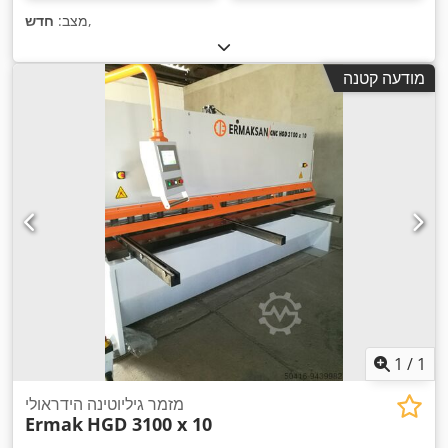
,
מצב:
חדש
מודעה קטנה
1
/
1
מזמר גיליוטינה הידראולי
Ermak
HGD 3100 x 10