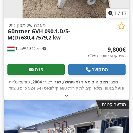
1
/
13
מעבה של מצנן נוזלי
Güntner GVH 090.1.D/5-
M(D)
680,4 /579,2 kw
‏9,800 ‏€
Tata
2,322 km
מחיר קבוע בתוספת מע"מ
התקשר
פנה
מצב:
מצב טוב מאוד (משומש)
, שנת ייצור:
2004
, פונקציונליות:
פועל באופן מלא
, קיבולת קירור:
680 קילוואט (924.54 כ"ס)
, ציוד:
,
יחידת קירור
מודעה קטנה