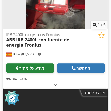
1
/
5
IRB 2400L עם ספק כוח Fronius
ABB
IRB 2400L con fuente de
energía Fronius
Bilbao
3,580 km
התקשר
מידע על מחיר
,
מצב:
משומש
מודעה קטנה