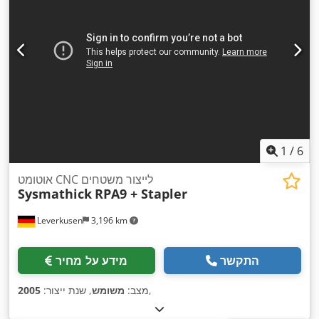
1
/
6
אוטומט CNC לייצור משטחים
Sysmathick
RPA9 + Stapler
Leverkusen
3,196 km
התקשר
מידע על מחיר
,
מצב:
משומש
, שנת ייצור:
2005