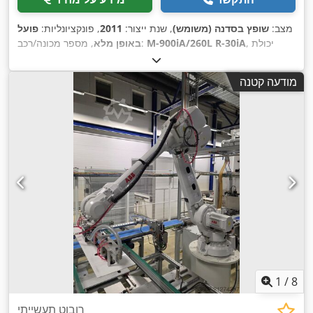
מצב:
שופץ בסדנה (משומש)
, שנת ייצור:
2011
, פונקציונליות:
פועל
, יכולת
M-900iA/260L R-30iA
, מספר מכונה/רכב:
באופן מלא
, דגם
Fanuc
, יצרן בקרים:
העמסה:
260 ק"ג
, טווח זרוע:
3,100 מ"מ
,
, ציוד:
תיעוד / מדריך
Fanuc
, יצרן teach pendant:
R-30iA
בקר:
מודעה קטנה
1
/
8
רובוט תעשייתי