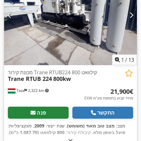
1
/
13
מכונת קירור Trane RTUB224 800 קילוואט
Trane RTUB 224
800kw
‏21,900 ‏€
Tata
2,322 km
EXW מחיר קבוע בתוספת מע"מ
התקשר
פנה
מצב:
מצב טוב מאוד (משומש)
, שנת ייצור:
2009
, פונקציונליות:
פועל באופן מלא
, קיבולת קירור:
800 קילוואט (1,087.70 כ"ס)
,
,
משקל כולל:
4,500 ק"ג
, ציוד:
מדחס, מקפיא