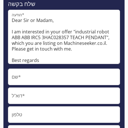
שלח בקשה
הודעה*
שם*
דוא"ל*
טלפון