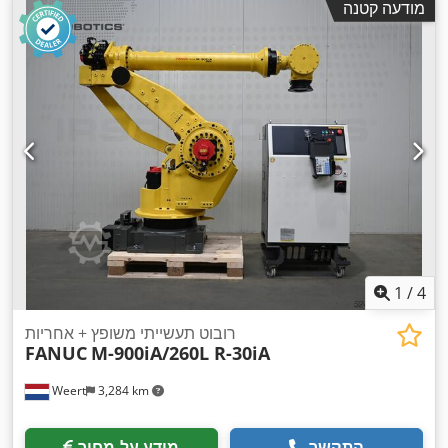
מודעה קטנה
1
/
4
רובוט תעשייתי משופץ + אחריות
FANUC
M-900iA/260L R-30iA
Weert
3,284 km
התקשר
מידע על מחיר