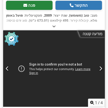
התקשר
פנה
מצב:
טוב (משומש)
, שנת ייצור:
2009
, פונקציונליות:
פועל באופן
מלא
, קיבולת קירור:
495 קילוואט (673.01 כ"ס)
, סוג זרם כניסה:
תלת פאזי
, סוג קירור:
אוויר
, משקל כולל:
4,550 ק"ג
, מתח כניסה:
, רוחב כולל:
2,450 מ"מ
, אורך כולל:
5,050 מ"מ
, גובה כולל:
400 V
מודעה קטנה
, תדירות כניסה:
50 הרץ
, ציוד:
170 A
2,750 מ"מ
, זרם כניסה:
,
מדחס, מקפיא
1
/
4