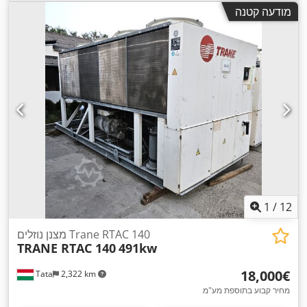
מודעה קטנה
1
/
12
מצנן נוזלים Trane RTAC 140
TRANE RTAC 140
491kw
‏18,000 ‏€
Tata
2,322 km
מחיר קבוע בתוספת מע"מ