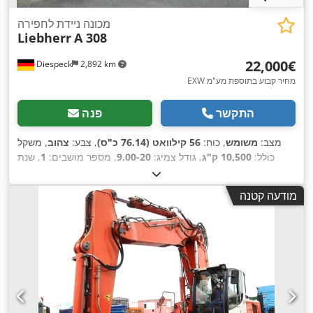
מכונה ניידת לחפירה
Liebherr
A 308
‏22,000 ‏€
Diespeck
2,892 km
EXW מחיר קבוע בתוספת מע"מ
התקשר
פנה
מצב:
משומש
, כוח:
56 קילוואט (76.14 כ"ס)
, צבע:
צהוב
, משקל
כולל:
10,500 ק"ג
, גודל צמיג:
9.00-20
, מספר מושבים:
1
, שנת
, ציוד:
הידראוליקה של גריפר,
10,780 h
ייצור:
2003
, שעות עבודה:
,
זרוע מתכווננת, פנסים נוספים, תא נהג
מודעה קטנה