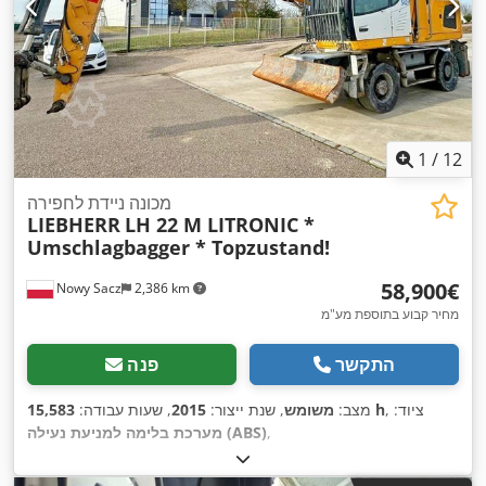
1
/
12
מכונה ניידת לחפירה
LIEBHERR
LH 22 M LITRONIC *
Umschlagbagger * Topzustand!
‏58,900 ‏€
Nowy Sacz
2,386 km
מחיר קבוע בתוספת מע"מ
התקשר
פנה
, ציוד:
15,583 h
מצב:
משומש
, שנת ייצור:
2015
, שעות עבודה:
,
מערכת בלימה למניעת נעילה (ABS)