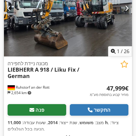
1
/
26
מכונה ניידת לחפירה
LIEBHERR
A 918 / Liku Fix /
German
‏47,999 ‏€
Ruhstorf an der Rott
2,654 km
מחיר קבוע בתוספת מע"מ
התקשר
פנה
, ציוד:
11,000 h
מצב:
משומש
, שנת ייצור:
2014
, שעות עבודה:
,
הנעה בכל הגלגלים