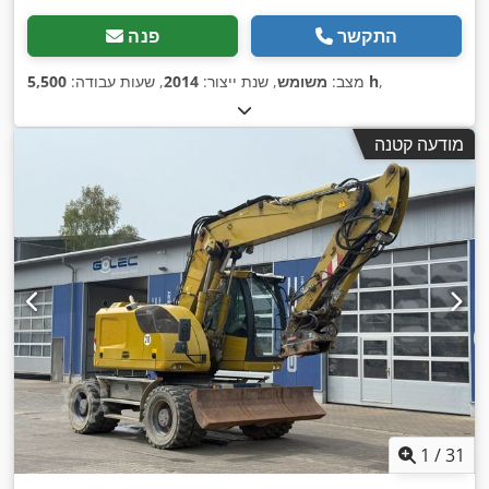
התקשר
פנה
,
5,500 h
מצב:
משומש
, שנת ייצור:
2014
, שעות עבודה:
מודעה קטנה
1
/
31