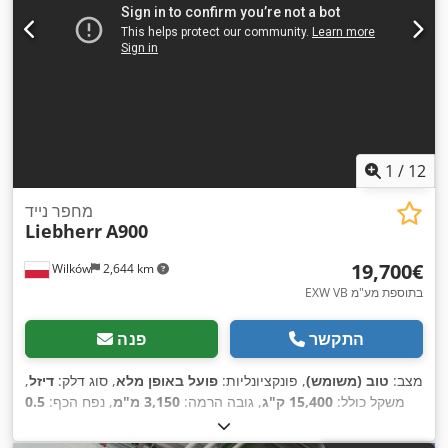
1
/
12
מחפר נייד
Liebherr
A900
‏19,700 ‏€
Wilków
2,644 km
EXW VB בתוספת מע"מ
התקשר
פנה
מצב:
טוב (משומש)
, פונקציונליות:
פועל באופן מלא
, סוג דלק:
דיזל
,
משקל כולל:
15,400 ק"ג
, גובה הרמה:
3,150 מ"מ
, נפח הכף:
0.5
מ"ק
, רוחב כף חפירה:
2,500 מ"מ
, שנת ייצור:
1995
, שעות עבודה:
,
, מספר מכונה/רכב:
3671199
, ציוד:
תא נהג
14,000 h