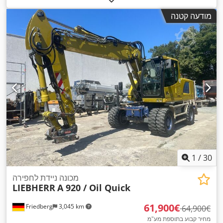
מודעה קטנה
1
/
30
מכונה ניידת לחפירה
LIEBHERR
A 920 / Oil Quick
‏61,900 ‏€
Friedberg
3,045 km
‏64,900 ‏€
מחיר קבוע בתוספת מע"מ