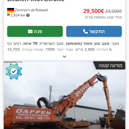
‏29,500 ‏€
Zimmern ob Rottweil
‏33,500 ‏€
2,924 km
מחיר קבוע בתוספת מע"מ
התקשר
פנה
מצב:
מצב טוב מאוד (משומש)
, מצב השרשרת:
70 אחוז
, רוחב כף
,
15,703 h
חפירה:
2,000 מ"מ
, שנת ייצור:
1999
, שעות עבודה:
,
ציוד:
תא נהג
מודעה קטנה