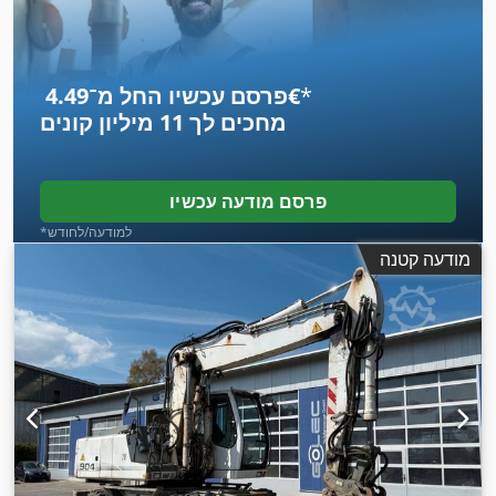
*
פרסם עכשיו החל מ־‏4.49 ‏€
מחכים לך
11 מיליון קונים
פרסם מודעה עכשיו
*למודעה/לחודש
מודעה קטנה