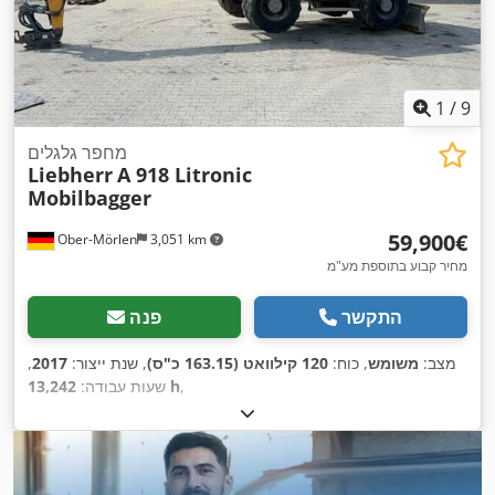
1
/
9
מחפר גלגלים
Liebherr
A 918 Litronic
Mobilbagger
‏59,900 ‏€
Ober-Mörlen
3,051 km
מחיר קבוע בתוספת מע"מ
התקשר
פנה
מצב:
משומש
, כוח:
120 קילוואט (163.15 כ"ס)
, שנת ייצור:
2017
,
,
13,242 h
שעות עבודה: