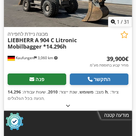
1
/
31
מכונה ניידת לחפירה
LIEBHERR
A 904 C Litronic
Mobilbagger *14.296h
‏39,900 ‏€
Kaufungen
3,060 km
מחיר קבוע בתוספת מע"מ
התקשר
פנה
, ציוד:
14,296 h
מצב:
משומש
, שנת ייצור:
2010
, שעות עבודה:
,
הנעה בכל הגלגלים
מודעה קטנה