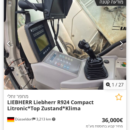
מודעה קטנה
1
/
27
מחפר זחלי
LIEBHERR
Liebherr R924 Compact
Litronic*Top Zustand*Klima
‏36,000 ‏€
Düsseldorf
3,213 km
מחיר קבוע בתוספת מע"מ