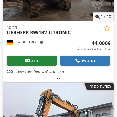
1
/
10
מחפר
LIEBHERR
R954BV LITRONIC
‏44,000 ‏€
3,179 km
גרמניה
מחיר קבוע בתוספת מע"מ
התקשר
פנה
,
מצב:
טוב (משומש)
, שנת ייצור:
2001
מודעה קטנה