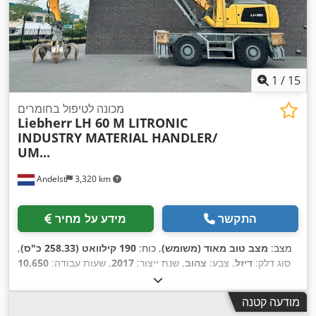
1
/
15
מכונה לטיפול בחומרים
Liebherr
LH 60 M LITRONIC
INDUSTRY MATERIAL HANDLER/
UM...
Andelst
3,320 km
התקשר
מידע על מחיר
מצב:
מצב טוב מאוד (משומש)
, כוח:
190 קילוואט (258.33 כ"ס)
,
סוג דלק:
דיזל
, צבע:
צהוב
, שנת ייצור:
2017
, שעות עבודה:
10,650
h
,
מודעה קטנה