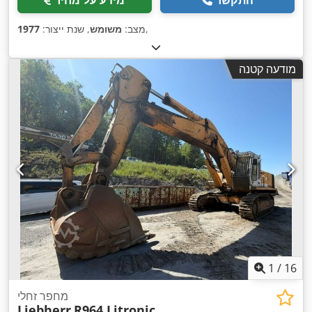
התקשר
מידע על מחיר
,
מצב:
משומש
, שנת ייצור:
1977
מודעה קטנה
1
/
16
מחפר זחלי
Liebherr
R964 Litronic