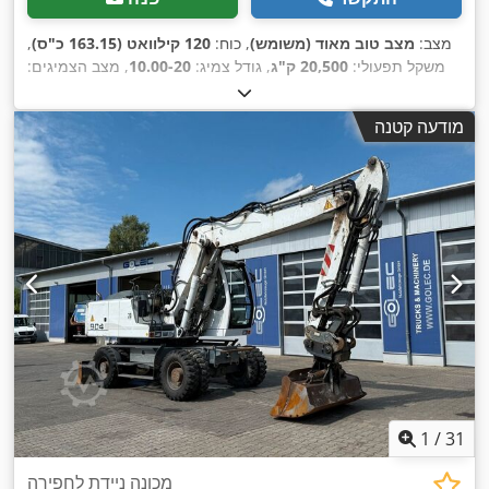
מצב:
מצב טוב מאוד (משומש)
, כוח:
120 קילוואט (163.15 כ"ס)
,
משקל תפעולי:
20,500 ק"ג
, גודל צמיג:
10.00-20
, מצב הצמיגים:
, ציוד:
מיזוג
11,413 h
35 אחוז
, שנת ייצור:
2016
, שעות עבודה:
,
אוויר
מודעה קטנה
1
/
31
מכונה ניידת לחפירה