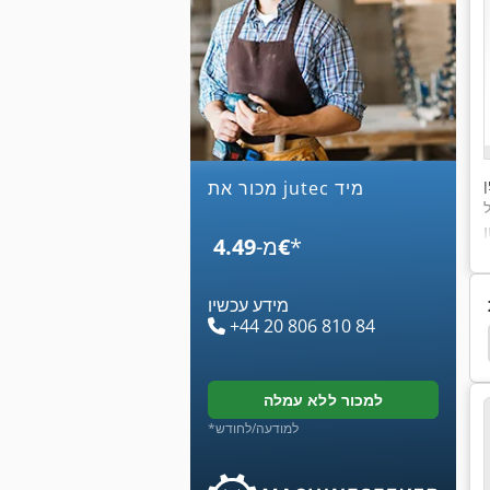
ן
מכור את jutec מיד
*
‏4.49 ‏€
מ-
מידע עכשיו
+44 20 806 810 84
כיפוף פריזמה
Albert Goecker Kg
באז אופקית
למכור ללא עמלה
*למודעה/לחודש