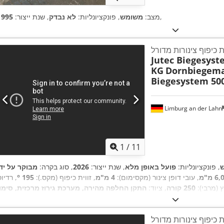
,
מצב:
משומש
, פונקציונליות:
לא נבדק
, שנת ייצור:
1995
 כיפוף צינורות מדורל
Jutec Biegesys
KG
Dornbiegema
Biegesystem 50
Limburg an der Lahn
1
/
11
, פונקציונליות:
פועל באופן מלא
, שנת ייצור:
2026
, סוג בקרה:
 מ"מ
, עובי דופן צינור (מקסימום):
4 מ"מ
, זווית כיפוף (מקס.):
195 °
, רדיו
ץ (מרבי):
250 קורה
, ציוד:
התקן החלפה מהירה, מערכת גירוז מרכזית, סימון CE, עציר
,
חירום, שלט רחוק המופעל ברגל
 כיפוף צינורות מדורל