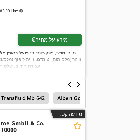
3,091 km
מידע על מחיר
מצב:
חדש
, פונקציונליות:
פועל באופן מל
צינור (מקסימום):
2 מ"מ
, זווית כיפוף (מקס.):
,
סימון CE, עצירת חירום, ש
Transfluid Mb 642
Albert Goecker Kg
Ercolina
מודעה קטנה
teme GmbH & Co.
 10000