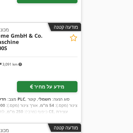
מודעה קטנה
מכונת
teme GmbH & Co.
schine
00S
3,091 km
מידע על מחיר
, סוג הנעה:
חשמלי
, קוטר
מבוקר על ידי PLC
מצב:
חדש
צינור (מקס.):
54 מ"מ
, אורך צינור (מקס.):
6,000
כיפוף (מרבי):
250 מ"מ
, לח
מודעה קטנה
מכונת