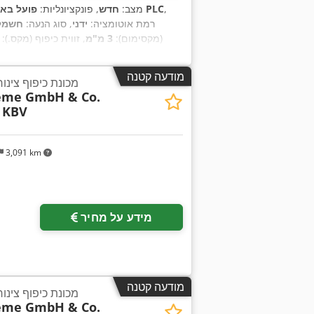
,
מבוקר על ידי PLC
מצב:
חדש
, פונקציונליות:
פועל באו
רמת אוטומציה:
ידני
, סוג הנעה:
חשמל
(מקסימום):
3 מ"מ
, זווית כיפוף (מקס.):
מודעה קטנה
מכונת כיפוף צינור
teme GmbH & Co.
 KBV
3,091 km
מידע על מחיר
מודעה קטנה
מכונת כיפוף צינור
teme GmbH & Co.