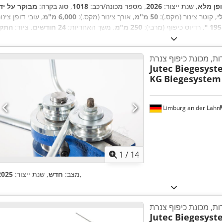
פן מלא
, שנת ייצור:
2026
, מספר מכונה/רכב:
1018
, סוג בקרה:
י
, קוטר צינור (מקס.):
50 מ"מ
, אורך צינור (מקס.):
6,000 מ"מ
, עובי דופן צינו
195 °
, רדיוס כיפוף (מרבי):
250 מ"מ
, משך האחריות:
24 חודשים
, ציוד:
התקן
,
החלפה מהירה, סימון CE, עצירת חירום, שלט רחוק המופעל ברגל
ות, מכונת כיפוף צנרת
Jutec Biegesys
KG
Biegesystem
Limburg an der Lahn
1
/
14
,
מצב:
חדש
, שנת ייצור:
2025
ות, מכונת כיפוף צנרת
Jutec Biegesys