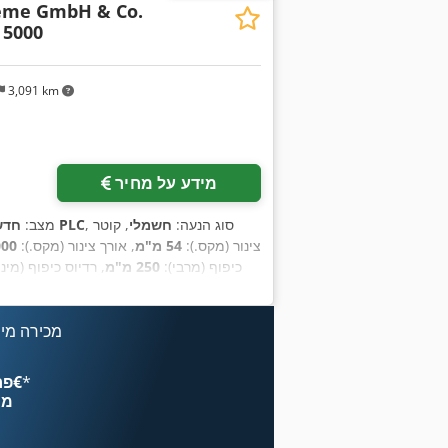
teme GmbH & Co.
 5000
3,091 km
מידע על מחיר
, סוג הנעה:
חשמלי
, קוטר
מבוקר על ידי PLC
מצב:
חדש
צינור (מקס.):
54 מ"מ
, אורך צינור (מקס.):
6,000
כיפוף (מרבי):
250 מ"מ
, רדיוס כיפוף (מינ
,
החלפה מהירה, מערכת גירוז 
מכירה מיי
*
פרסם עכשיו החל מ־‏4.49 ‏€
מח