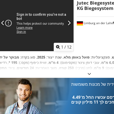
Jutec Biegesys
KG
Biegesystem
Limburg an der Lahn
1
/
12
, פונקציונליות:
פועל באופן מלא
, שנת ייצור:
2025
, סוג בקרה:
 מ"מ
, עובי דופן צינור (מקסימום):
4 מ"מ
, זווית כיפוף (מקס.):
195 °
, רדיו
ימום):
9 מ"מ
, לחץ (מרבי):
250 קורה
, משך האחריות:
24 חודשים
, ציוד:
התקן
מרכזית, סימון CE, עצירת חירום, שלט רחוק המופעל ברגל
דית של מכונות משומשות
כים לך
11 מיליון קונים