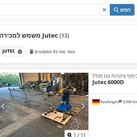
חפש
משמש למכירה Jutec
(13)
JUTEC
הסר את כל המסננים
יפוף צינורות עם מנדל
Jutec
6000D
Kaufungen
3,060 k
1
/
11