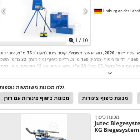
Limburg an der Lahn
1
/
10
א
, שנת ייצור:
2026
, סוג הנעה:
חשמלי
, קוטר צינור (מקס.):
35 מ"מ
, עובי דופ
360 °
, רדיוס כיפוף (מרבי):
150 מ"מ
, רדיוס כיפוף (מינימום):
32 מ"מ
, משקל
לט רחוק המופעל ברגל
כולל:
28 ק"ג
, משך האחריות:
12 חודשים
, ציוד:
גלה מכונות משומשות נוספות
מכונת כיפוף צינורות
מכונות כיפוף צינורות עם דורן
מכונת כיפוף
Jutec Biegesys
KG
Biegesystem