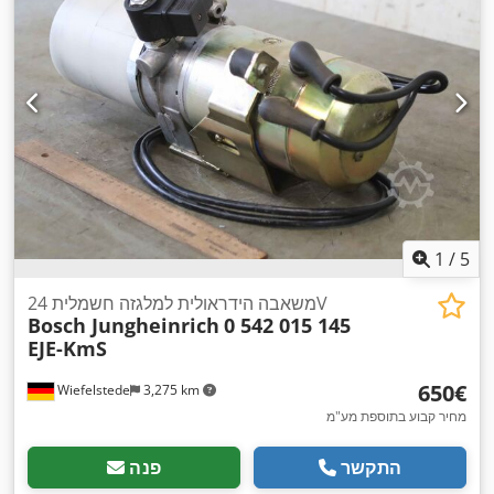
1
/
5
משאבה הידראולית למלגזה חשמלית 24V
Bosch Jungheinrich
0 542 015 145
EJE-KmS
‏650 ‏€
Wiefelstede
3,275 km
מחיר קבוע בתוספת מע"מ
התקשר
פנה