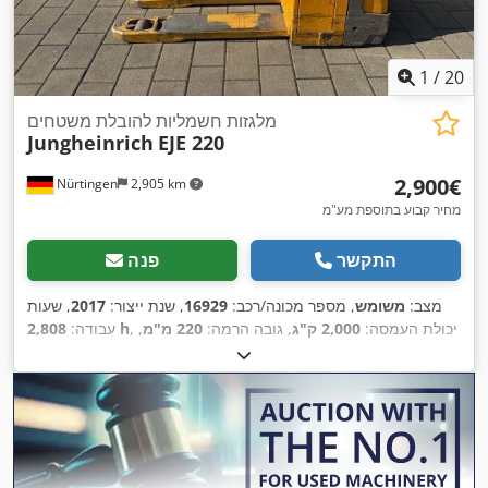
1
/
20
מלגזות חשמליות להובלת משטחים
Jungheinrich
EJE 220
‏2,900 ‏€
Nürtingen
2,905 km
מחיר קבוע בתוספת מע"מ
התקשר
פנה
מצב:
משומש
, מספר מכונה/רכב:
16929
, שנת ייצור:
2017
, שעות
, יכולת העמסה:
2,000 ק"ג
, גובה הרמה:
220 מ"מ
,
2,808 h
עבודה:
מרכז העומס:
600 מ"מ
, סוג דלק:
חשמלי
, סוג תורן:
אחר
, גובה
, אורך המזלג:
1,150 מ"מ
,
24 V
בנייה:
1,300 מ"מ
, מתח סוללה:
,
משקל כולל:
563 ק"ג