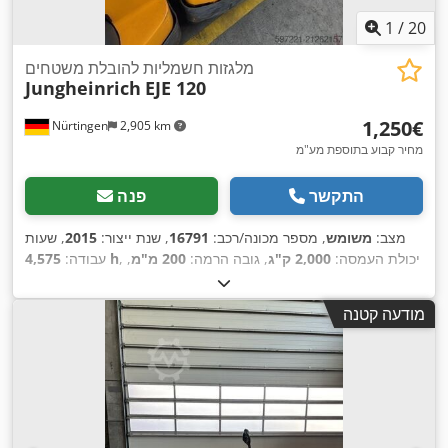
1
/
20
מלגזות חשמליות להובלת משטחים
Jungheinrich
EJE 120
‏1,250 ‏€
Nürtingen
2,905 km
מחיר קבוע בתוספת מע"מ
התקשר
פנה
מצב:
משומש
, מספר מכונה/רכב:
16791
, שנת ייצור:
2015
, שעות
, יכולת העמסה:
2,000 ק"ג
, גובה הרמה:
200 מ"מ
,
4,575 h
עבודה:
מרכז העומס:
600 מ"מ
, סוג דלק:
חשמלי
, סוג תורן:
אחר
, גובה
, אורך המזלג:
1,150 מ"מ
,
24 V
בנייה:
1,320 מ"מ
, מתח סוללה:
מודעה קטנה
,
משקל כולל:
551 ק"ג