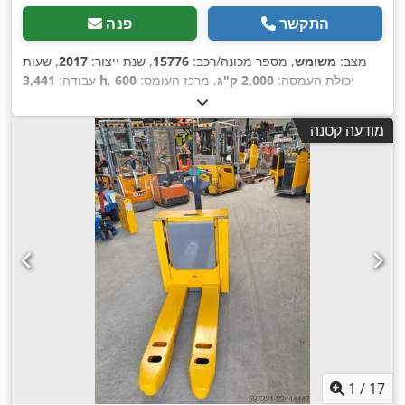
התקשר
פנה
מצב:
משומש
, מספר מכונה/רכב:
15776
, שנת ייצור:
2017
, שעות
, יכולת העמסה:
2,000 ק"ג
, מרכז העומס:
600
3,441 h
עבודה:
מ"מ
, סוג דלק:
חשמלי
, סוג תורן:
אחר
, גובה בנייה:
1,340 מ"מ
,
,
, אורך המזלג:
1,200 מ"מ
, משקל כולל:
658 ק"ג
24 V
מתח סוללה:
מודעה קטנה
1
/
17