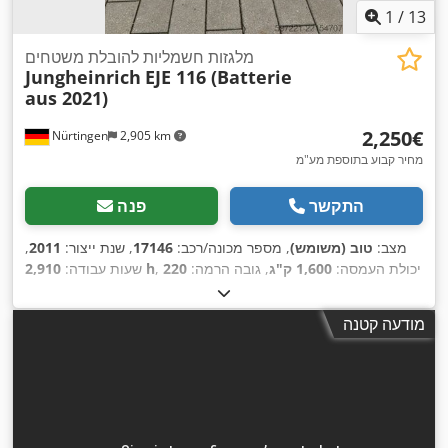
1
/
13
מלגזות חשמליות להובלת משטחים
Jungheinrich
EJE 116 (Batterie
aus 2021)
‏2,250 ‏€
Nürtingen
2,905 km
מחיר קבוע בתוספת מע"מ
התקשר
פנה
מצב:
טוב (משומש)
, מספר מכונה/רכב:
17146
, שנת ייצור:
2011
,
, יכולת העמסה:
1,600 ק"ג
, גובה הרמה:
220
2,910 h
שעות עבודה:
מ"מ
, מרכז העומס:
600 מ"מ
, סוג דלק:
חשמלי
, סוג תורן:
אחר
,
, אורך המזלג:
1,150
24 V
גובה בנייה:
1,300 מ"מ
, מתח סוללה:
מודעה קטנה
,
מ"מ
, משקל כולל:
541 ק"ג