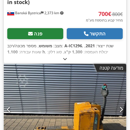
in stock)
‏700 ‏€
Banská Bystrica
2,373 km
‏800 ‏€
מחיר קבוע בתוספת מע"מ
התקשר
פנה
, שנת ייצור:
2021
,
A-IC1296
, מספר מכונה/רכב:
מצב:
משומש
, יכולת העמסה:
1,300 ק"ג
, סוג דלק:
1,100 h
שעות עבודה:
,
חשמלי
, סוג תורן:
אחר
מודעה קטנה