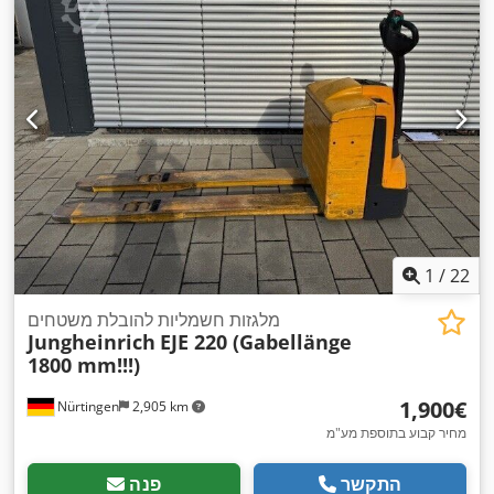
1
/
22
מלגזות חשמליות להובלת משטחים
Jungheinrich
EJE 220 (Gabellänge
1800 mm!!!)
‏1,900 ‏€
Nürtingen
2,905 km
מחיר קבוע בתוספת מע"מ
התקשר
פנה