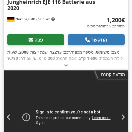
Jungheinrich
EJE 116 Batterie aus
2020
‏1,200 ‏€
Nürtingen
2,905 km
מחיר קבוע בתוספת מע"מ
התקשר
פנה
מצב:
משומש
, מספר מכונה/רכב:
12213
, שנת ייצור:
2008
, שעות
, יכולת העמסה:
1,600 ק"ג
, גובה הרמה:
200 מ"מ
,
9,780 h
עבודה:
מרכז העומס:
600 מ"מ
, סוג דלק:
חשמלי
, סוג תורן:
אחר
, גובה
,
בנייה:
1,330 מ"מ
, משקל כולל:
577 ק"ג
מודעה קטנה