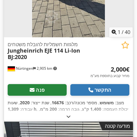
1
/
40
מלגזות חשמליות להובלת משטחים
Jungheinrich
EJE 114 Li-Ion
BJ:2020
‏2,000 ‏€
Nürtingen
2,905 km
מחיר קבוע בתוספת מע"מ
התקשר
פנה
מצב:
משומש
, מספר מכונה/רכב:
16676
, שנת ייצור:
2020
, שעות
, יכולת העמסה:
1,400 ק"ג
, גובה הרמה:
200 מ"מ
,
1,309 h
עבודה:
מרכז העומס:
600 מ"מ
, סוג דלק:
חשמלי
, סוג תורן:
אחר
, גובה
, גודל הצמיג הקדמי:
, גודל
24 V
בנייה:
1,320 מ"מ
, מתח סוללה:
מודעה קטנה
,
צמיג אחורי:
, משקל כולל:
407 ק"ג