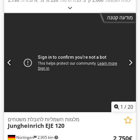
, יכולת העמסה:
2,000 ק"ג
, גובה הרמה:
220 מ"מ
,
2,730 h
עבודה:
מרכז העומס:
600 מ"מ
, סוג דלק:
חשמלי
, סוג תורן:
אחר
, גובה
, אורך המזלג:
1,150 מ"מ
,
24 V
בנייה:
1,300 מ"מ
, מתח סוללה:
מודעה קטנה
,
משקל כולל:
563 ק"ג
1
/
20
מלגזות חשמליות להובלת משטחים
Jungheinrich
EJE 120
‏2,750 ‏€
Nürtingen
2,905 km