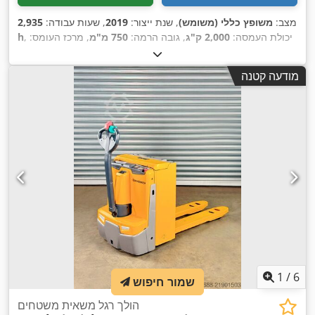
מצב:
משופץ כללי (משומש)
, שנת ייצור:
2019
, שעות עבודה:
2,935
, יכולת העמסה:
2,000 ק"ג
, גובה הרמה:
750 מ"מ
, מרכז העומס:
h
575 מ"מ
, סוג דלק:
חשמלי
, סוג תורן:
סימפלקס
, גובה בנייה:
1,300
, אורך המזלג:
1,150 מ"מ
, משקל עצמי:
24 V
מ"מ
, מתח סוללה:
מודעה קטנה
,
377 ק"ג
1
/
6
שמור חיפוש
הולך רגל משאית משטחים