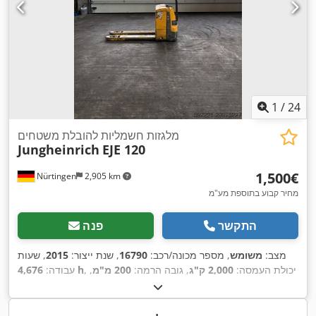
1
/
24
מלגזות חשמליות להובלת משטחים
Jungheinrich
EJE 120
‏1,500 ‏€
Nürtingen
2,905 km
מחיר קבוע בתוספת מע"מ
התקשר
פנה
מצב:
משומש
, מספר מכונה/רכב:
16790
, שנת ייצור:
2015
, שעות
, יכולת העמסה:
2,000 ק"ג
, גובה הרמה:
200 מ"מ
,
4,676 h
עבודה:
מרכז העומס:
600 מ"מ
, סוג דלק:
חשמלי
, סוג תורן:
אחר
, גובה
,
, משקל כולל:
551 ק"ג
24 V
בנייה:
1,320 מ"מ
, מתח סוללה: