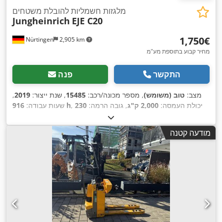
מלגזות חשמליות להובלת משטחים
Jungheinrich
EJE C20
‏1,750 ‏€
Nürtingen
2,905 km
מחיר קבוע בתוספת מע"מ
התקשר
פנה
מצב:
טוב (משומש)
, מספר מכונה/רכב:
15485
, שנת ייצור:
2019
,
, יכולת העמסה:
2,000 ק"ג
, גובה הרמה:
230
916 h
שעות עבודה:
מ"מ
, מרכז העומס:
575 מ"מ
, סוג דלק:
חשמלי
, סוג תורן:
אחר
,
גובה בנייה:
1,300 מ"מ
, אורך המזלג:
1,150 מ"מ
, משקל כולל:
513
מודעה קטנה
,
ק"ג