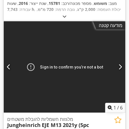
מצב:
משומש
, מספר מכונה/רכב:
15781
, שנת ייצור:
2016
, שעות
, יכולת העמסה:
2,000 ק"ג
, גובה הרמה:
720 מ"מ
,
7,743 h
עבודה:
מרכז העומס:
600 מ"מ
, סוג דלק:
חשמלי
, סוג תורן:
אחר
, גובה
, אורך המזלג:
1,150 מ"מ
,
24 V
בנייה:
1,300 מ"מ
, מתח סוללה:
מודעה קטנה
,
משקל כולל:
693 ק"ג
1
/
6
מלגזות חשמליות להובלת משטחים
Jungheinrich
EJE M13 2021y (5pc