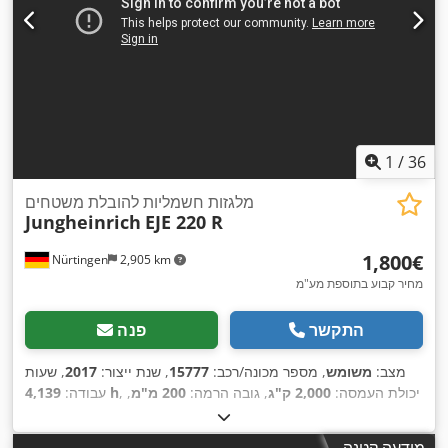
1
/
36
מלגזות חשמליות להובלת משטחים
Jungheinrich
EJE 220 R
‏1,800 ‏€
Nürtingen
2,905 km
מחיר קבוע בתוספת מע"מ
התקשר
פנה
מצב:
משומש
, מספר מכונה/רכב:
15777
, שנת ייצור:
2017
, שעות
, יכולת העמסה:
2,000 ק"ג
, גובה הרמה:
200 מ"מ
,
4,139 h
עבודה:
מרכז העומס:
600 מ"מ
, סוג דלק:
חשמלי
, סוג תורן:
אחר
, גובה
,
בנייה:
1,350 מ"מ
, אורך המזלג:
1,150 מ"מ
מודעה קטנה