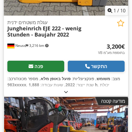
1
/
10
עגלת משטחים ידנית
Jungheinrich
EJE 222 - wenig
Stunden - Baujahr 2022
‏3,200 ‏€
Neuss
3,216 km
VB בתוספת מע"מ
התקשר
פנה
מצב:
משומש
, פונקציונליות:
פועל באופן מלא
, מספר מכונה/רכב:
, יכולת
1,888 h
, שנת ייצור:
2022
, שעות עבודה:
983xxxxx
העמסה:
2,200 ק"ג
, גובה הרמה:
122 מ"מ
, סוג דלק:
חשמלי
, אורך
המזלג:
1,150 מ"מ
, משקל עצמי:
582 ק"ג
, אורך כולל:
1,737 מ"מ
,
מודעה קטנה
,
, רוחב בנייה:
724 מ"מ
Elektro
סוג הנעה: