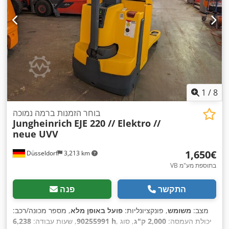
1
/
8
בוחר הזמנות ברמה נמוכה
Jungheinrich
EJE 220 // Elektro //
neue UVV
‏1,650 ‏€
Düsseldorf
3,213 km
VB בתוספת מע"מ
התקשר
פנה
מצב:
משומש
, פונקציונליות:
פועל באופן מלא
, מספר מכונה/רכב:
, יכולת העמסה:
2,000 ק"ג
, סוג
6,238 h
90255991
, שעות עבודה: