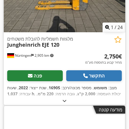
1
/
24
מלגזות חשמליות להובלת משטחים
Jungheinrich
EJE 120
‏2,750 ‏€
Nürtingen
2,905 km
מחיר קבוע בתוספת מע"מ
התקשר
פנה
מצב:
משומש
, מספר מכונה/רכב:
16905
, שנת ייצור:
2022
, שעות
, יכולת העמסה:
2,000 ק"ג
, גובה הרמה:
220 מ"מ
,
1,037 h
עבודה:
מרכז העומס:
600 מ"מ
, סוג דלק:
חשמלי
, סוג תורן:
אחר
, גובה
, אורך המזלג:
1,150 מ"מ
,
24 V
בנייה:
1,300 מ"מ
, מתח סוללה:
מודעה קטנה
,
משקל כולל:
413 ק"ג