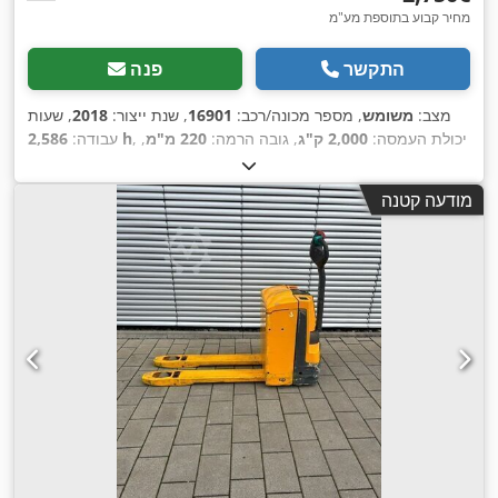
מחיר קבוע בתוספת מע"מ
התקשר
פנה
מצב:
משומש
, מספר מכונה/רכב:
16901
, שנת ייצור:
2018
, שעות
, יכולת העמסה:
2,000 ק"ג
, גובה הרמה:
220 מ"מ
,
2,586 h
עבודה:
מרכז העומס:
600 מ"מ
, סוג דלק:
חשמלי
, סוג תורן:
אחר
, גובה
, אורך המזלג:
1,150 מ"מ
,
24 V
בנייה:
1,300 מ"מ
, מתח סוללה:
מודעה קטנה
,
משקל כולל:
563 ק"ג