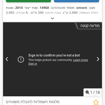
מצב:
משומש
, מספר מכונה/רכב:
14968
, שנת ייצור:
2014
, שעות
, יכולת העמסה:
2,000 ק"ג
, גובה הרמה:
200 מ"מ
,
2,055 h
עבודה:
מרכז העומס:
900 מ"מ
, סוג דלק:
חשמלי
, סוג תורן:
אחר
, גובה
, אורך המזלג:
1,800 מ"מ
,
24 V
בנייה:
1,300 מ"מ
, מתח סוללה:
מודעה קטנה
,
, משקל כולל:
525 ק"ג
NEU
גודל הצמיג הקדמי:
1
/
18
מלגזות חשמליות להובלת משטחים