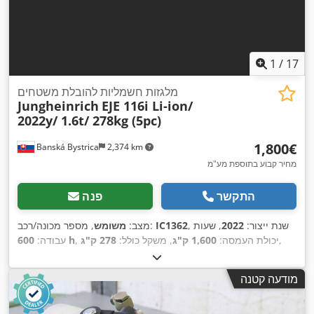
1
/
17
מלגזות חשמליות להובלת משטחים
Jungheinrich
EJE 116i Li-ion/
2022y/ 1.6t/ 278kg (5pc)
‏1,800 ‏€
Banská Bystrica
2,374 km
מחיר קבוע בתוספת מע"מ
התקשר
פנה
, שנת ייצור:
2022
, שעות
IC1362
, מספר מכונה/רכב:
מצב:
משומש
,
, יכולת העמסה:
1,600 ק"ג
, משקל כולל:
278 ק"ג
600 h
עבודה:
מודעה קטנה