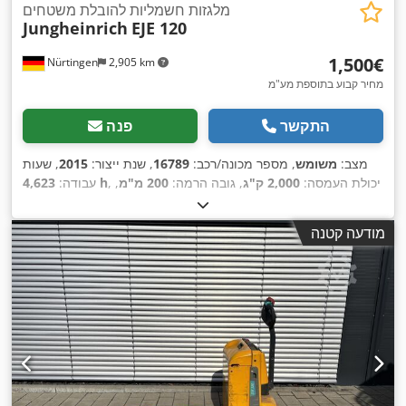
מלגזות חשמליות להובלת משטחים
Jungheinrich
EJE 120
‏1,500 ‏€
Nürtingen
2,905 km
מחיר קבוע בתוספת מע"מ
התקשר
פנה
מצב:
משומש
, מספר מכונה/רכב:
16789
, שנת ייצור:
2015
, שעות
, יכולת העמסה:
2,000 ק"ג
, גובה הרמה:
200 מ"מ
,
4,623 h
עבודה:
מרכז העומס:
600 מ"מ
, סוג דלק:
חשמלי
, סוג תורן:
אחר
, גובה
,
, משקל כולל:
551 ק"ג
24 V
בנייה:
1,320 מ"מ
, מתח סוללה:
מודעה קטנה