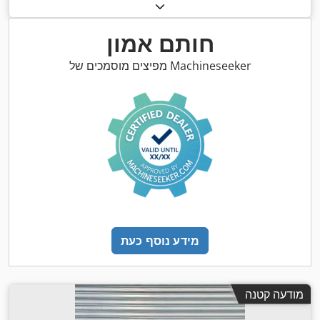
דלק:
חשמלי
, גובה בנייה:
1,350 מ"מ
, אורך המזלג:
1,150 מ"מ
, סוג
,
Elektro
הנעה:
חותם אמון
מפיצים מוסמכים של Machineseeker
מידע נוסף כעת
מודעה קטנה