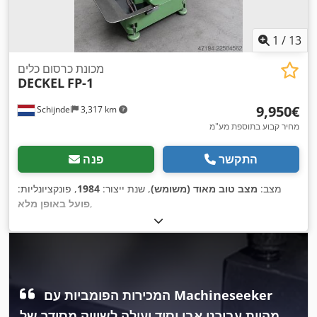
1
/
13
מכונת כרסום כלים
DECKEL
FP-1
‏9,950 ‏€
Schijndel
3,317 km
מחיר קבוע בתוספת מע"מ
התקשר
פנה
מצב:
מצב טוב מאוד (משומש)
, שנת ייצור:
1984
, פונקציונליות:
,
פועל באופן מלא
המכירות הפומביות עם Machineseeker
מהוות עבורנו אבן יסוד יעילה לשיווק מסודר של