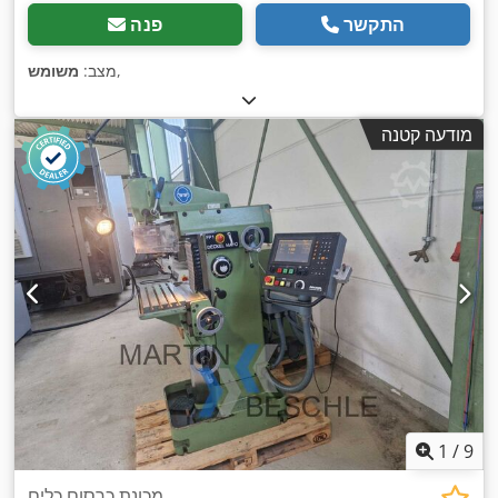
התקשר
פנה
,
מצב:
משומש
מודעה קטנה
1
/
9
מכונת כרסום כלים