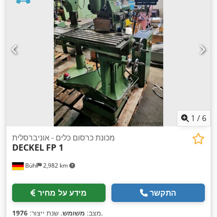
1
/
6
מכונת כרסום כלים - אוניברסלית
DECKEL
FP 1
Bühl
2,982 km
התקשר
מידע על מחיר
,
מצב:
משומש
, שנת ייצור:
1976