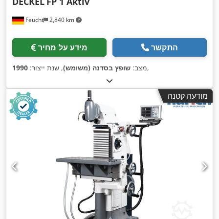
DECKEL
FP 1 Aktiv
Feucht
2,840 km
התקשר
מידע על מחיר
,
מצב:
שופץ בסדנה (משומש)
, שנת ייצור:
1990
מודעה קטנה