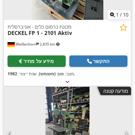
1
/
10
מכונת כרסום כלים - אוניברסלית
DECKEL
FP 1 - 2101 Aktiv
Weißenhorn
2,835 km
התקשר
מידע על מחיר
,
מצב:
טוב (משומש)
, שנת ייצור:
1982
מודעה קטנה