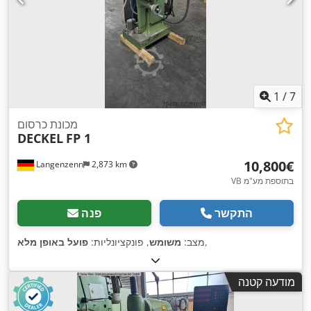
1
/
7
מכונת כרסום
DECKEL
FP 1
‏10,800 ‏€
Langenzenn
2,873 km
VB בתוספת מע"מ
התקשר
פנה
,
מצב:
משומש
, פונקציונליות:
פועל באופן מלא
מודעה קטנה