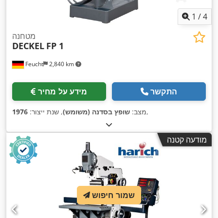
1
/
4
מטחנה
DECKEL
FP 1
Feucht
2,840 km
התקשר
מידע על מחיר
,
מצב:
שופץ בסדנה (משומש)
, שנת ייצור:
1976
מודעה קטנה
שמור חיפוש