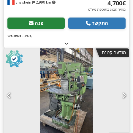
‏4,700 ‏€
Ensisheim
2,990 km
מחיר קבוע בתוספת מע"מ
התקשר
פנה
,
מצב:
משומש
מודעה קטנה