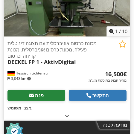
1
/
10
מכונת כרסום אוניברסלית עם תצוגה דיגיטלית
פעילה, מכונת כרסום אוניברסלית, מכונת
קדיחה וכרסום
DECKEL
FP 1 - AktivDigital
‏16,500 ‏€
Hessisch Lichtenau
3,048 km
מחיר קבוע בתוספת מע"מ
התקשר
פנה
,
מצב:
משומש
מודעה קטנה