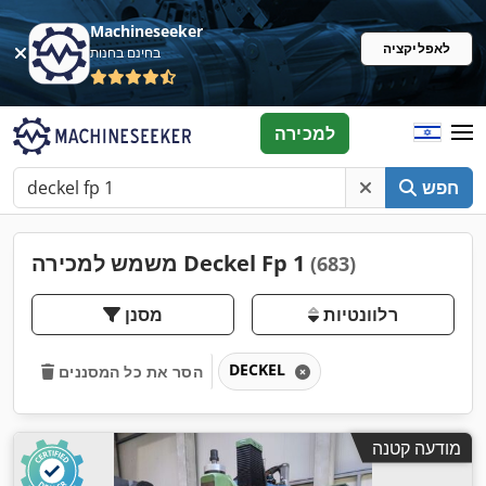
Machineseeker
לאפליקציה
בחינם בחנות
למכירה
חפש
משמש למכירה Deckel Fp 1
(683)
רלוונטיות
מסנן
DECKEL
הסר את כל המסננים
מודעה קטנה