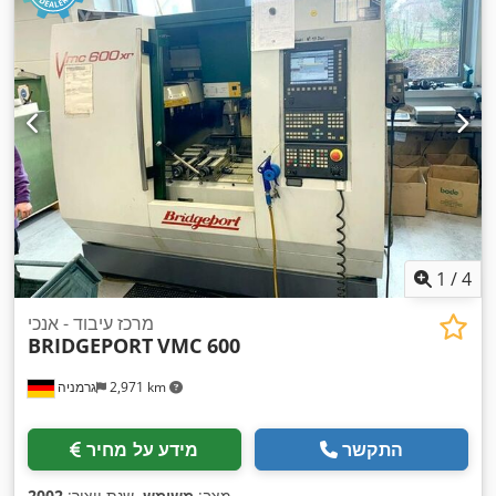
1
/
4
מרכז עיבוד - אנכי
BRIDGEPORT
VMC 600
2,971 km
גרמניה
התקשר
מידע על מחיר
,
מצב:
משומש
, שנת ייצור:
2002