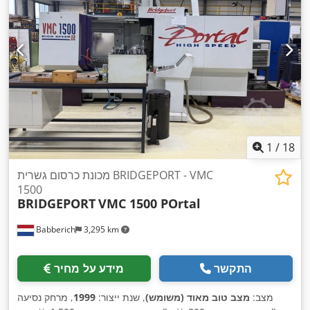
1
/
18
מכונת כרסום גשרית BRIDGEPORT - VMC
1500
BRIDGEPORT
VMC 1500 POrtal
Babberich
3,295 km
התקשר
מידע על מחיר
מצב:
מצב טוב מאוד (משומש)
, שנת ייצור:
1999
, מרחק נסיעה