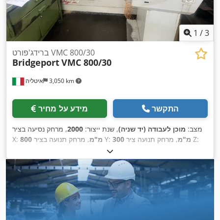
1
/
3
ברידג'פורט VMC 800/30
Bridgeport
VMC 800/30
3,050 km
איטליה
התקשר
מידע על מחיר
מצב:
מוכן לעבודה (יד שניה)
, שנת ייצור:
2000
, מרחק נסיעה בציר
, מרחק תנועה ציר Z:
300 מ"מ
, מרחק תנועה בציר Y:
800 מ"מ
X:
, דגם בקר:
426
, מהירות ציר
HEIDENHAIN
, יצרן בקרים:
500 מ"מ
(מקסימלית):
6,000 סל"ד
, מספר חריצים במאגזין הכלים:
30
, מספר
,
צירים:
5