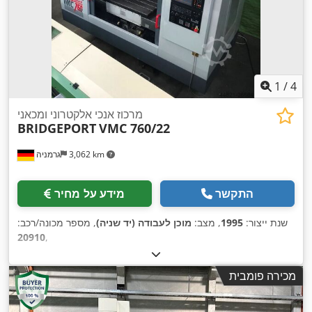
1
/
4
מרכוז אנכי אלקטרוני ומכאני
BRIDGEPORT
VMC 760/22
3,062 km
גרמניה
התקשר
מידע על מחיר
שנת ייצור:
1995
, מצב:
מוכן לעבודה (יד שניה)
, מספר מכונה/רכב:
20910
,
מכירה פומבית