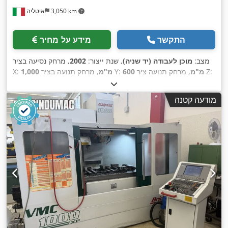
3,050 km
איטליה
התקשר
מידע על מחיר
מצב:
מוכן לעבודה (יד שניה)
, שנת ייצור:
2002
, מרחק נסיעה בציר
, מרחק תנועה ציר Z:
600 מ"מ
, מרחק תנועה בציר Y:
1,000 מ"מ
X:
,
TNC 530
, דגם בקר:
HEIDENHAIN
, יצרן בקרים:
500 מ"מ
מהירות ציר (מקסימלית):
10,000 סל"ד
, מספר חריצים במאגזין
מודעה קטנה
,
הכלים:
30
, מספר צירים:
5