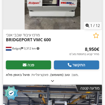
1
/
12
מרכז עיבוד שבבי אנכי
BRIDGEPORT
VMC 600
‏8,950 ‏€
Balgoij
3,312 km
מחיר קבוע בתוספת מע"מ
התקשר
פנה
,
מצב:
טוב (משומש)
, פונקציונליות:
פועל באופן מלא
מודעה קטנה