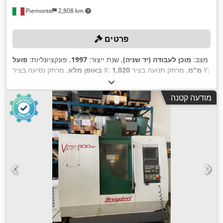
Piemonte
2,808 km
פרטים
מצב:
מוכן לעבודה (יד שניה)
, שנת ייצור:
1997
, פונקציונליות:
פועל
, מרחק תנועה בציר Y:
1,020 מ"מ
, מרחק נסיעה בציר X:
באופן מלא
HEIDENHAIN
, דגם בקר:
500 מ"מ
, מרחק תנועה ציר Z:
510 מ"מ
,
, מהירות ציר (מקסימלית):
10,000 סל"ד
TNC 426 P
מודעה קטנה