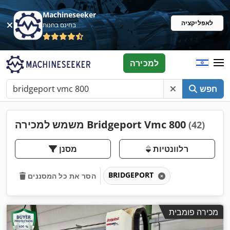
Machineseeker
לאפליקציה
בחינם בחנות
למכירה
חפש
משמש למכירה Bridgeport Vmc 800
(42)
רלוונטיות
מסנן
BRIDGEPORT
הסר את כל המסננים
מכירה פומבית