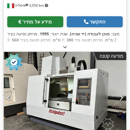
3,050 km
איטליה
התקשר
מידע על מחיר
מצב:
מוכן לעבודה (יד שניה)
, שנת ייצור:
1995
, מרחק נסיעה בציר
, מרחק תנועה ציר Z:
380 מ"מ
, מרחק תנועה בציר Y:
560 מ"מ
X:
, מהירות ציר (מקסימלית):
HEIDENHAIN
, יצרן בקרים:
520 מ"מ
,
6,000 סל"ד
, הספק מנוע הציר:
7,500 וואט
, מספר צירים:
3
מודעה קטנה