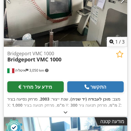
1
/
3
Bridgeport VMC 1000
Bridgeport
VMC 1000
3,050 km
איטליה
התקשר
מידע על מחיר
מצב:
מוכן לעבודה (יד שניה)
, שנת ייצור:
2003
, מרחק נסיעה בציר
, מרחק תנועה ציר Z:
300 מ"מ
, מרחק תנועה בציר Y:
1,000 מ"מ
X:
, דגם בקר:
530
, מהירות ציר
HEIDENHAIN
, יצרן בקרים:
500 מ"מ
(מקסימלית):
10,000 סל"ד
, מספר חריצים במאגזין הכלים:
30
,
מודעה קטנה
,
מספר צירים:
4