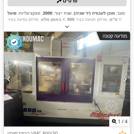
פרטים
מצב:
מוכן לעבודה (יד שניה)
, שנת ייצור:
2000
, פונקציונליות:
פועל
, מרחק תנועה בציר Y:
800 מ"מ
, מרחק נסיעה בציר X:
באופן מלא
Heidenhain
, דגם בקר:
500 מ"מ
, מרחק תנועה ציר Z:
500 מ"מ
,
, מהירות סיבוב (מקסימלית):
10,000 סל"ד
TNC 410
מודעה קטנה
1
/
4
ברידג'פורט VMC 800/30