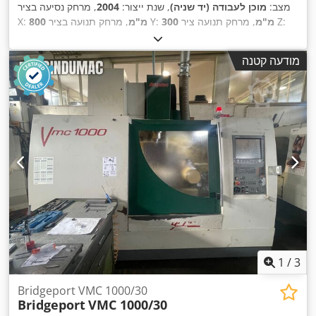
מצב:
מוכן לעבודה (יד שניה)
, שנת ייצור:
2004
, מרחק נסיעה בציר
, מרחק תנועה ציר Z:
300 מ"מ
, מרחק תנועה בציר Y:
800 מ"מ
X:
, דגם בקר:
530
, מהירות ציר
HEIDENHAIN
, יצרן בקרים:
500 מ"מ
(מקסימלית):
6,000 סל"ד
, מספר חריצים במאגזין הכלים:
30
, מספר
מודעה קטנה
,
צירים:
4
1
/
3
Bridgeport VMC 1000/30
Bridgeport
VMC 1000/30