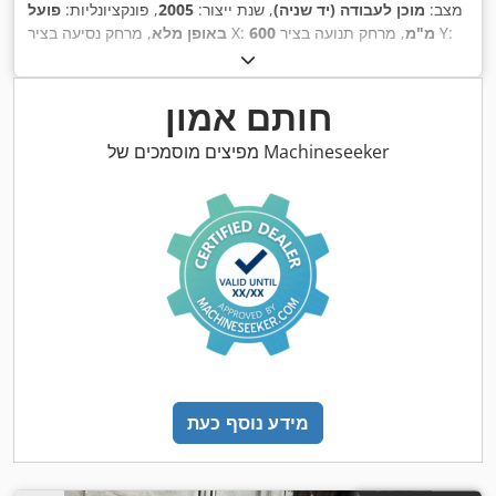
מצב:
מוכן לעבודה (יד שניה)
, שנת ייצור:
2005
, פונקציונליות:
פועל
, מרחק תנועה בציר Y:
600 מ"מ
, מרחק נסיעה בציר X:
באופן מלא
600 מ"מ
, רוחב שולחן:
900 מ"מ
,
, מרחק תנועה ציר Z:
500 מ"מ
,
אורך שולחן:
500 מ"מ
, מהירות סיבוב (מקסימלית):
12,000 סל"ד
חותם אמון
מפיצים מוסמכים של Machineseeker
מידע נוסף כעת