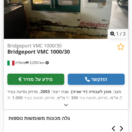
1
/
3
Bridgeport VMC 1000/30
Bridgeport
VMC 1000/30
3,050 km
איטליה
התקשר
מידע על מחיר
מצב:
מוכן לעבודה (יד שניה)
, שנת ייצור:
2003
, מרחק נסיעה בציר
, מרחק תנועה ציר Z:
300 מ"מ
, מרחק תנועה בציר Y:
1,000 מ"מ
X:
, דגם בקר:
426
, מהירות ציר
HEIDENHAIN
, יצרן בקרים:
500 מ"מ
,
(מקסימלית):
6,000 סל"ד
, מספר צירים:
4
גלה מכונות משומשות נוספות