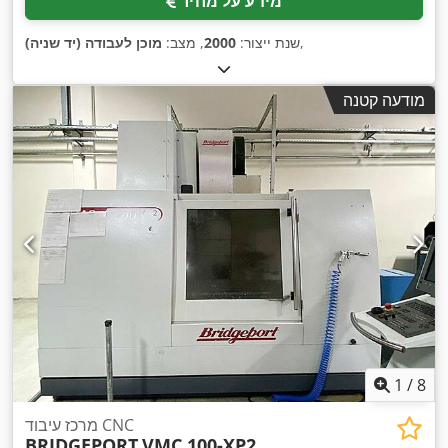
מידע על מחיר
,
שנת ייצור:
2000
, מצב:
מוכן לעבודה (יד שניה)
מודעה קטנה
1
/
8
מרכז עיבוד CNC
BRIDGEPORT
VMC 100-XP2