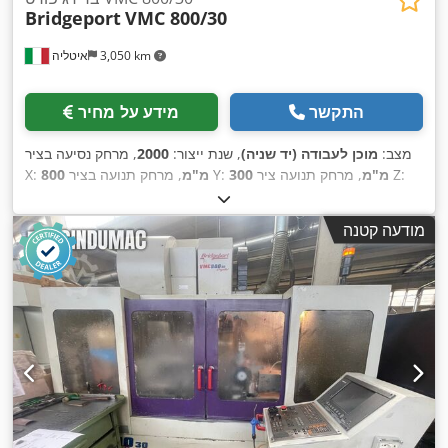
Bridgeport
VMC 800/30
3,050 km
איטליה
התקשר
מידע על מחיר
מצב:
מוכן לעבודה (יד שניה)
, שנת ייצור:
2000
, מרחק נסיעה בציר
, מרחק תנועה ציר Z:
300 מ"מ
, מרחק תנועה בציר Y:
800 מ"מ
X:
, דגם בקר:
426
, מהירות ציר
HEIDENHAIN
, יצרן בקרים:
500 מ"מ
(מקסימלית):
10,000 סל"ד
, מספר חריצים במאגזין הכלים:
30
,
מודעה קטנה
,
מספר צירים:
5