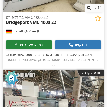
1
/
11
ברידג'פורט VMC 1000 22
Bridgeport
VMC 1000 22
3,050 km
גרמניה
התקשר
מידע על מחיר
מצב:
מוכן לעבודה (יד שניה)
, שנת ייצור:
2001
, שעות עבודה:
, מרחק תנועה בציר Y:
1,020 מ"מ
, מרחק נסיעה בציר X:
10,631 h
, יצרן בקרים:
610 מ"מ
, מרחק תנועה ציר Z:
610 מ"מ
, גובה כולל:
2,700 מ"מ
, עומס
TNC 410
, דגם בקר:
HEIDENHAIN
מודעה קטנה
שולחן:
500 ק"ג
, משקל כולל:
4,200 ק"ג
, מהירות ציר (מקסימלית):
,
7,000 g
6,000 סל"ד
, הספק מנוע הציר:
13,000 וואט
, משקל הכלי:
,
מספר צירים:
3