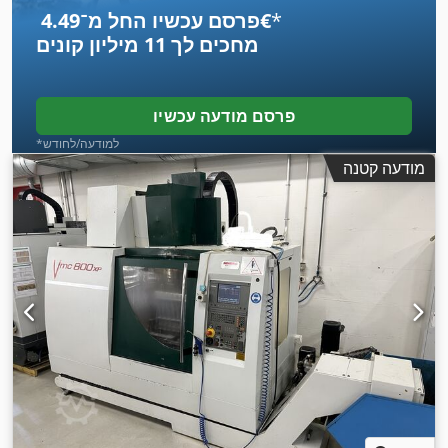
*
פרסם עכשיו החל מ־‏4.49 ‏€
מחכים לך
11 מיליון קונים
פרסם מודעה עכשיו
*למודעה/לחודש
מודעה קטנה